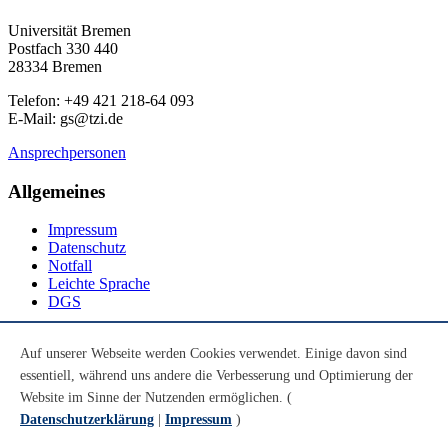
Universität Bremen
Postfach 330 440
28334 Bremen
Telefon: +49 421 218-64 093
E-Mail: gs@tzi.de
Ansprechpersonen
Allgemeines
Impressum
Datenschutz
Notfall
Leichte Sprache
DGS
Social Media
Auf unserer Webseite werden Cookies verwendet. Einige davon sind
essentiell, während uns andere die Verbesserung und Optimierung der
Youtube
Instagram
Website im Sinne der Nutzenden ermöglichen. (
LinkedIn
Datenschutzerklärung
|
Impressum
)
Mastodon