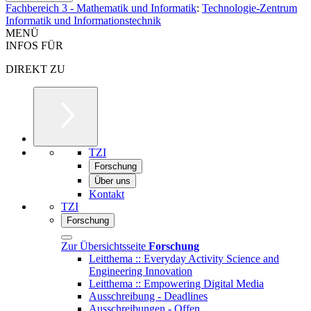
Fachbereich 3 - Mathematik und Informatik
:
Technologie-Zentrum
Informatik und Informationstechnik
MENÜ
INFOS FÜR
DIREKT ZU
TZI
Forschung
Über uns
Kontakt
TZI
Forschung
Zur Übersichtsseite
Forschung
Leitthema :: Everyday Activity Science and
Engineering Innovation
Leitthema :: Empowering Digital Media
Ausschreibung - Deadlines
Ausschreibungen - Offen