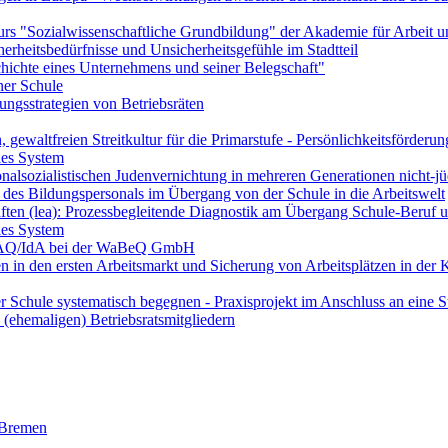
s "Sozialwissenschaftliche Grundbildung" der Akademie für Arbeit un
herheitsbedürfnisse und Unsicherheitsgefühle im Stadtteil
hichte eines Unternehmens und seiner Belegschaft"
ner Schule
ngsstrategien von Betriebsräten
n, gewaltfreien Streitkultur für die Primarstufe - Persönlichkeitsförde
les System
nalsozialistischen Judenvernichtung in mehreren Generationen nicht-j
t des Bildungspersonals im Übergang von der Schule in die Arbeitswelt
äften (lea): Prozessbegleitende Diagnostik am Übergang Schule-Beruf u
les System
IWAQ/IdA bei der WaBeQ GmbH
en in den ersten Arbeitsmarkt und Sicherung von Arbeitsplätzen in der K
r Schule systematisch begegnen - Praxisprojekt im Anschluss an eine St
(ehemaligen) Betriebsratsmitgliedern
 Bremen