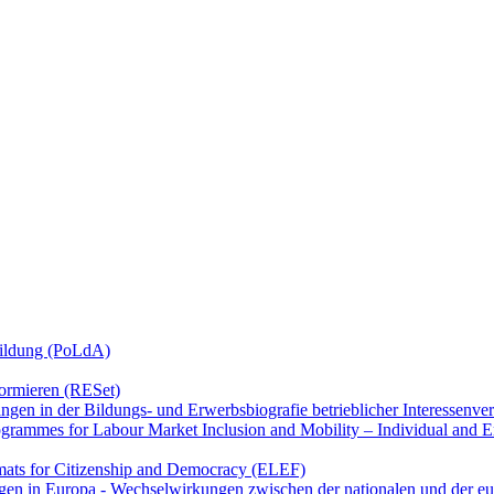
bildung (PoLdA)
ormieren (RESet)
gen in der Bildungs- und Erwerbsbiografie betrieblicher Interessenver
ogrammes for Labour Market Inclusion and Mobility – Individual and 
ats for Citizenship and Democracy (ELEF)
gen in Europa - Wechselwirkungen zwischen der nationalen und der eu