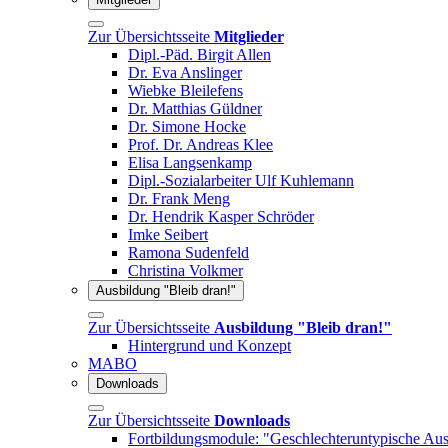
Zur Übersichtsseite
Mitglieder
Dipl.-Päd. Birgit Allen
Dr. Eva Anslinger
Wiebke Bleilefens
Dr. Matthias Güldner
Dr. Simone Hocke
Prof. Dr. Andreas Klee
Elisa Langsenkamp
Dipl.-Sozialarbeiter Ulf Kuhlemann
Dr. Frank Meng
Dr. Hendrik Kasper Schröder
Imke Seibert
Ramona Sudenfeld
Christina Volkmer
Ausbildung "Bleib dran!"
Zur Übersichtsseite
Ausbildung "Bleib dran!"
Hintergrund und Konzept
MABO
Downloads
Zur Übersichtsseite
Downloads
Fortbildungsmodule: "Geschlechteruntypische Au