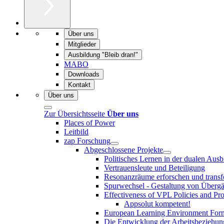
Über uns
Mitglieder
Ausbildung "Bleib dran!"
MABO
Downloads
Kontakt
Über uns
Zur Übersichtsseite
Über uns
Places of Power
Leitbild
zap Forschung
Abgeschlossene Projekte
Politisches Lernen in der dualen Aus
Vertrauensleute und Beteiligung
Resonanzräume erforschen und transf
Spurwechsel - Gestaltung von Übergän
Effectiveness of VPL Policies and Pr
Appsolut kompetent!
European Learning Environment Form
Die Entwicklung der Arbeitsbeziehun