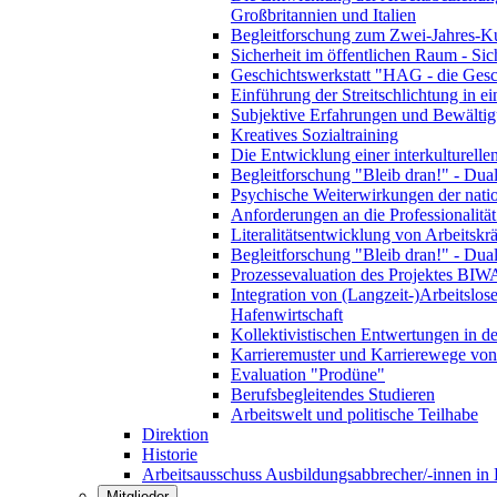
Großbritannien und Italien
Begleitforschung zum Zwei-Jahres-Kur
Sicherheit im öffentlichen Raum - Sic
Geschichtswerkstatt "HAG - die Gesc
Einführung der Streitschlichtung in ei
Subjektive Erfahrungen und Bewältigu
Kreatives Sozialtraining
Die Entwicklung einer interkulturelle
Begleitforschung "Bleib dran!" - Dua
Psychische Weiterwirkungen der natio
Anforderungen an die Professionalitä
Literalitätsentwicklung von Arbeitskr
Begleitforschung "Bleib dran!" - Dua
Prozessevaluation des Projektes B
Integration von (Langzeit-)Arbeitslos
Hafenwirtschaft
Kollektivistischen Entwertungen in de
Karrieremuster und Karrierewege von 
Evaluation "Prodüne"
Berufsbegleitendes Studieren
Arbeitswelt und politische Teilhabe
Direktion
Historie
Arbeitsausschuss Ausbildungsabbrecher/-innen in
Mitglieder