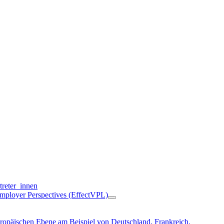
treter_innen
Employer Perspectives (EffectVPL)
ropäischen Ebene am Beispiel von Deutschland, Frankreich,