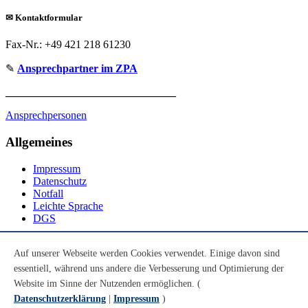
✉
Kontaktformular
Fax-Nr.: +49 421 218 61230
✎
Ansprechpartner im ZPA
_______________________________
Ansprechpersonen
Allgemeines
Impressum
Datenschutz
Notfall
Leichte Sprache
DGS
Social Media
Auf unserer Webseite werden Cookies verwendet. Einige davon sind
essentiell, während uns andere die Verbesserung und Optimierung der
Youtube
Instagram
Website im Sinne der Nutzenden ermöglichen. (
LinkedIn
Datenschutzerklärung
|
Impressum
)