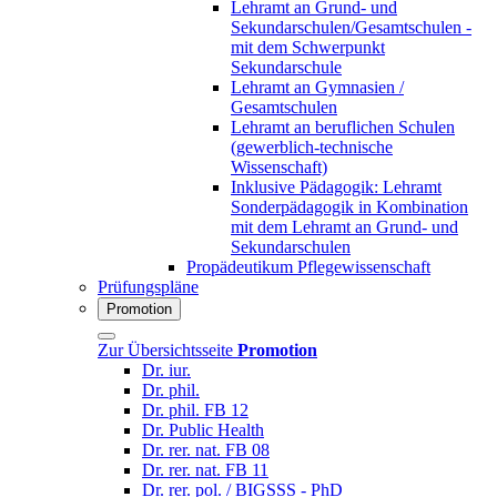
Lehramt an Grund- und
Sekundarschulen/Gesamtschulen -
mit dem Schwerpunkt
Sekundarschule
Lehramt an Gymnasien /
Gesamtschulen
Lehramt an beruflichen Schulen
(gewerblich-technische
Wissenschaft)
Inklusive Pädagogik: Lehramt
Sonderpädagogik in Kombination
mit dem Lehramt an Grund- und
Sekundarschulen
Propädeutikum Pflegewissenschaft
Prüfungspläne
Promotion
Zur Übersichtsseite
Promotion
Dr. iur.
Dr. phil.
Dr. phil. FB 12
Dr. Public Health
Dr. rer. nat. FB 08
Dr. rer. nat. FB 11
Dr. rer. pol. / BIGSSS - PhD