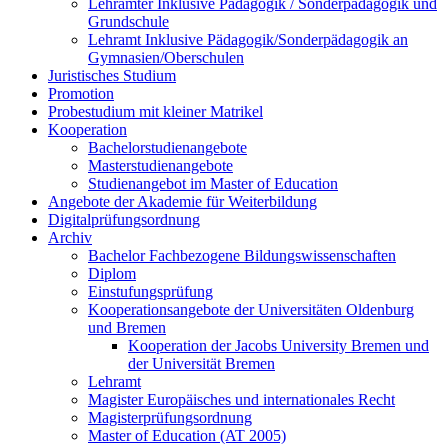
Lehrämter Inklusive Pädagogik / Sonderpädagogik und
Grundschule
Lehramt Inklusive Pädagogik/Sonderpädagogik an
Gymnasien/Oberschulen
Juristisches Studium
Promotion
Probestudium mit kleiner Matrikel
Kooperation
Bachelorstudienangebote
Masterstudienangebote
Studienangebot im Master of Education
Angebote der Akademie für Weiterbildung
Digitalprüfungsordnung
Archiv
Bachelor Fachbezogene Bildungswissenschaften
Diplom
Einstufungsprüfung
Kooperationsangebote der Universitäten Oldenburg
und Bremen
Kooperation der Jacobs University Bremen und
der Universität Bremen
Lehramt
Magister Europäisches und internationales Recht
Magisterprüfungsordnung
Master of Education (AT 2005)