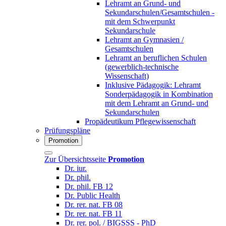
Lehramt an Grund- und
Sekundarschulen/Gesamtschulen -
mit dem Schwerpunkt
Sekundarschule
Lehramt an Gymnasien /
Gesamtschulen
Lehramt an beruflichen Schulen
(gewerblich-technische
Wissenschaft)
Inklusive Pädagogik: Lehramt
Sonderpädagogik in Kombination
mit dem Lehramt an Grund- und
Sekundarschulen
Propädeutikum Pflegewissenschaft
Prüfungspläne
Promotion
Zur Übersichtsseite
Promotion
Dr. iur.
Dr. phil.
Dr. phil. FB 12
Dr. Public Health
Dr. rer. nat. FB 08
Dr. rer. nat. FB 11
Dr. rer. pol. / BIGSSS - PhD