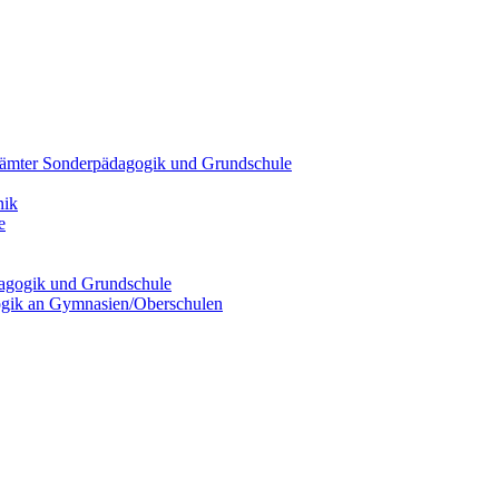
hrämter Sonderpädagogik und Grundschule
nik
e
dagogik und Grundschule
ogik an Gymnasien/Oberschulen