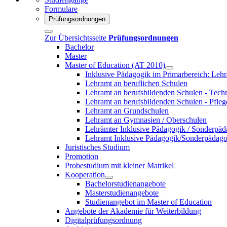
Formulare
Prüfungsordnungen
Zur Übersichtsseite
Prüfungsordnungen
Bachelor
Master
Master of Education (AT 2010)
Inklusive Pädagogik im Primarbereich: Le
Lehramt an beruflichen Schulen
Lehramt an berufsbildenden Schulen - Tech
Lehramt an berufsbildenden Schulen - Pfleg
Lehramt an Grundschulen
Lehramt an Gymnasien / Oberschulen
Lehrämter Inklusive Pädagogik / Sonderpä
Lehramt Inklusive Pädagogik/Sonderpädag
Juristisches Studium
Promotion
Probestudium mit kleiner Matrikel
Kooperation
Bachelorstudienangebote
Masterstudienangebote
Studienangebot im Master of Education
Angebote der Akademie für Weiterbildung
Digitalprüfungsordnung