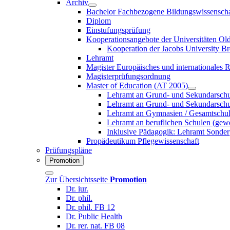
Archiv
Bachelor Fachbezogene Bildungswissenscha
Diplom
Einstufungsprüfung
Kooperationsangebote der Universitäten O
Kooperation der Jacobs University B
Lehramt
Magister Europäisches und internationales 
Magisterprüfungsordnung
Master of Education (AT 2005)
Lehramt an Grund- und Sekundarschu
Lehramt an Grund- und Sekundarschu
Lehramt an Gymnasien / Gesamtschu
Lehramt an beruflichen Schulen (gewe
Inklusive Pädagogik: Lehramt Sonde
Propädeutikum Pflegewissenschaft
Prüfungspläne
Promotion
Zur Übersichtsseite
Promotion
Dr. iur.
Dr. phil.
Dr. phil. FB 12
Dr. Public Health
Dr. rer. nat. FB 08