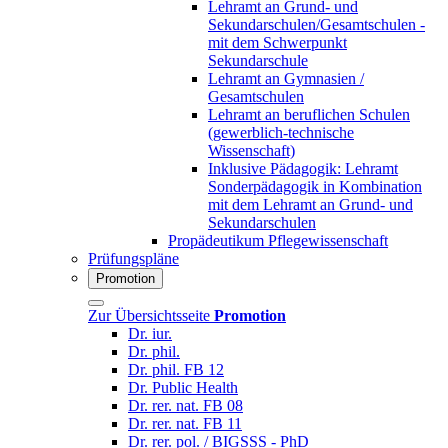
Lehramt an Grund- und
Sekundarschulen/Gesamtschulen -
mit dem Schwerpunkt
Sekundarschule
Lehramt an Gymnasien /
Gesamtschulen
Lehramt an beruflichen Schulen
(gewerblich-technische
Wissenschaft)
Inklusive Pädagogik: Lehramt
Sonderpädagogik in Kombination
mit dem Lehramt an Grund- und
Sekundarschulen
Propädeutikum Pflegewissenschaft
Prüfungspläne
Promotion
Zur Übersichtsseite
Promotion
Dr. iur.
Dr. phil.
Dr. phil. FB 12
Dr. Public Health
Dr. rer. nat. FB 08
Dr. rer. nat. FB 11
Dr. rer. pol. / BIGSSS - PhD