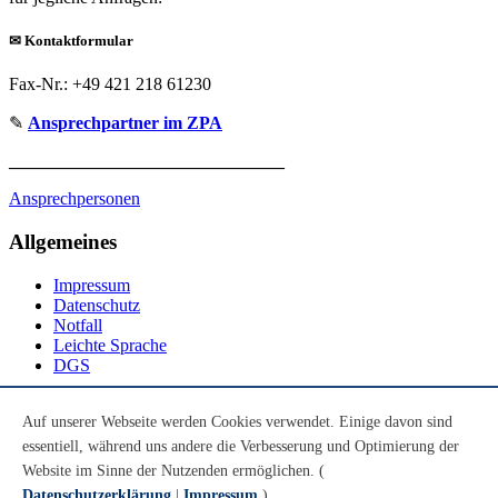
✉
Kontaktformular
Fax-Nr.: +49 421 218 61230
✎
Ansprechpartner im ZPA
_______________________________
Ansprechpersonen
Allgemeines
Impressum
Datenschutz
Notfall
Leichte Sprache
DGS
Social Media
Auf unserer Webseite werden Cookies verwendet. Einige davon sind
essentiell, während uns andere die Verbesserung und Optimierung der
Youtube
Instagram
Website im Sinne der Nutzenden ermöglichen. (
LinkedIn
Datenschutzerklärung
|
Impressum
)