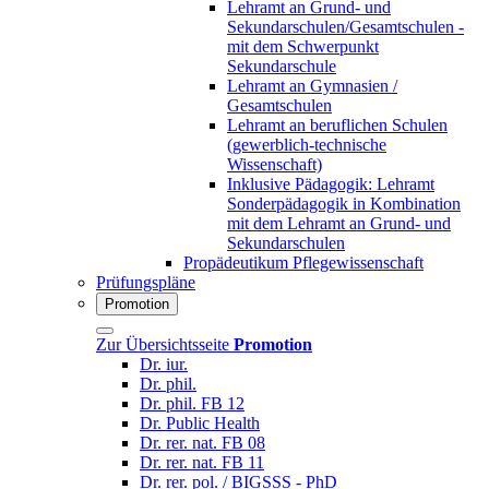
Lehramt an Grund- und
Sekundarschulen/Gesamtschulen -
mit dem Schwerpunkt
Sekundarschule
Lehramt an Gymnasien /
Gesamtschulen
Lehramt an beruflichen Schulen
(gewerblich-technische
Wissenschaft)
Inklusive Pädagogik: Lehramt
Sonderpädagogik in Kombination
mit dem Lehramt an Grund- und
Sekundarschulen
Propädeutikum Pflegewissenschaft
Prüfungspläne
Promotion
Zur Übersichtsseite
Promotion
Dr. iur.
Dr. phil.
Dr. phil. FB 12
Dr. Public Health
Dr. rer. nat. FB 08
Dr. rer. nat. FB 11
Dr. rer. pol. / BIGSSS - PhD