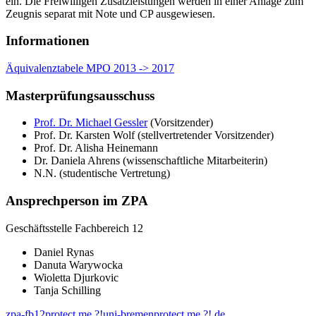
ein. Die Freiwilligen Zusatzleistungen werden in einer Anlage zum
Zeugnis separat mit Note und CP ausgewiesen.
Informationen
Äquivalenztabele MPO 2013 -> 2017
Masterprüfungsausschuss
Prof. Dr. Michael Gessler
(Vorsitzender)
Prof. Dr. Karsten Wolf (stellvertretender Vorsitzender)
Prof. Dr. Alisha Heinemann
Dr. Daniela Ahrens (wissenschaftliche Mitarbeiterin)
N.N. (studentische Vertretung)
Ansprechperson im ZPA
Geschäftsstelle Fachbereich 12
Daniel Rynas
Danuta Warywocka
Wioletta Djurkovic
Tanja Schilling
zpa-fb12
protect me ?!
uni-bremen
protect me ?!
.de