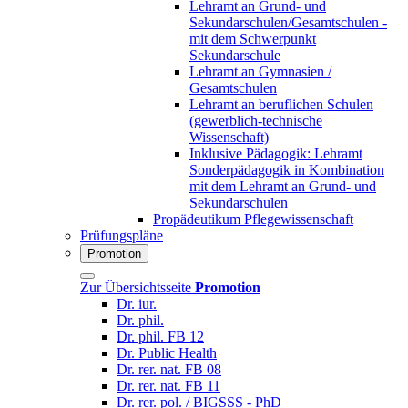
Lehramt an Grund- und
Sekundarschulen/Gesamtschulen -
mit dem Schwerpunkt
Sekundarschule
Lehramt an Gymnasien /
Gesamtschulen
Lehramt an beruflichen Schulen
(gewerblich-technische
Wissenschaft)
Inklusive Pädagogik: Lehramt
Sonderpädagogik in Kombination
mit dem Lehramt an Grund- und
Sekundarschulen
Propädeutikum Pflegewissenschaft
Prüfungspläne
Promotion
Zur Übersichtsseite
Promotion
Dr. iur.
Dr. phil.
Dr. phil. FB 12
Dr. Public Health
Dr. rer. nat. FB 08
Dr. rer. nat. FB 11
Dr. rer. pol. / BIGSSS - PhD