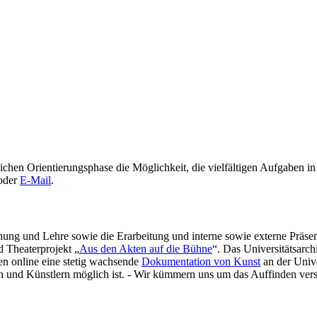
lichen Orientierungsphase die Möglichkeit, die vielfältigen Aufgabe
 oder
E-Mail
.
chung und Lehre sowie die Erarbeitung und interne sowie externe Präsen
d Theaterprojekt „
Aus den Akten auf die Bühne
“. Das Universitätsarch
ren online eine stetig wachsende
Dokumentation von Kunst
an der Unive
 und Künstlern möglich ist. - Wir kümmern uns um das Auffinden versc