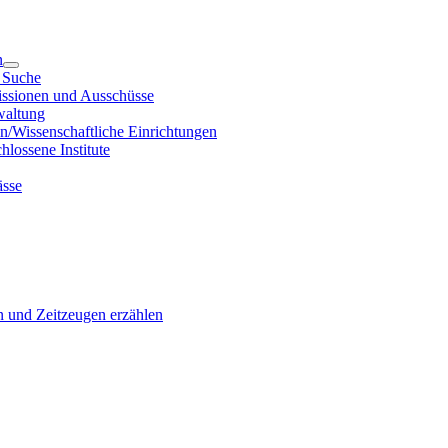
n
e Suche
issionen und Ausschüsse
waltung
en/Wissenschaftliche Einrichtungen
lossene Institute
ässe
n und Zeitzeugen erzählen