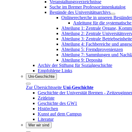
Veranstaltungsverzeichnisse
Suche im Bremer Professor:innenkatalog
Bestände des Universitätsarchivs
Onlinerecherche in unseren Bestände
Anleitung für die systematisch
Abteilung 1: Zentrale Organe, Komm
Abteilung 2: Zentrale Universitätsver
Abteilung 3: Zentrale Betriebseinheit
Abteilung 4: Fachbereiche und angesch
Abteilung 5: Fremdprovenienzen
Abteilung 7: Sammlungen und Nachl
Abteilung 9: Deposita
Archiv der Stiftung für Sozialgeschichte
Empfohlene Links
Uni-Geschichte
Zur Übersichtsseite
Uni-Geschichte
Geschichte der Universität Bremen - Zeitzeuginne
Zeitleiste
Geschichte des GW1
Histörchen
Kunst auf dem Campus
Literatur
Wer wir sind