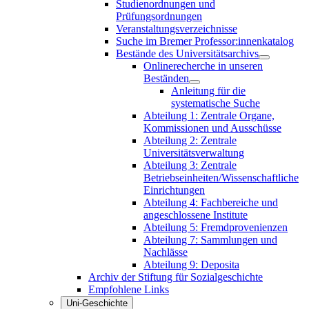
Studienordnungen und
Prüfungsordnungen
Veranstaltungsverzeichnisse
Suche im Bremer Professor:innenkatalog
Bestände des Universitätsarchivs
Onlinerecherche in unseren
Beständen
Anleitung für die
systematische Suche
Abteilung 1: Zentrale Organe,
Kommissionen und Ausschüsse
Abteilung 2: Zentrale
Universitätsverwaltung
Abteilung 3: Zentrale
Betriebseinheiten/Wissenschaftliche
Einrichtungen
Abteilung 4: Fachbereiche und
angeschlossene Institute
Abteilung 5: Fremdprovenienzen
Abteilung 7: Sammlungen und
Nachlässe
Abteilung 9: Deposita
Archiv der Stiftung für Sozialgeschichte
Empfohlene Links
Uni-Geschichte