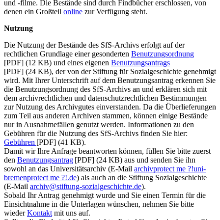
und -filme. Die Bestände sind durch Findbücher erschlossen, von
denen ein Großteil
online
zur Verfügung steht.
Nutzung
Die Nutzung der Bestände des SfS-Archivs erfolgt auf der
rechtlichen Grundlage einer gesonderten
Benutzungsordnung
[PDF] (12 KB) und eines eigenen
Benutzungsantrags
[PDF] (24 KB), der von der Stiftung für Sozialgeschichte genehmigt
wird. Mit Ihrer Unterschrift auf dem Benutzungsantrag erkennen Sie
die Benutzungsordnung des SfS-Archivs an und erklären sich mit
dem archivrechtlichen und datenschutzrechtlichen Bestimmungen
zur Nutzung des Archivgutes einverstanden. Da die Überlieferungen
zum Teil aus anderen Archiven stammen, können einige Bestände
nur in Ausnahmefällen genutzt werden. Informationen zu den
Gebühren für die Nutzung des SfS-Archivs finden Sie hier:
Gebühren
[PDF] (41 KB).
Damit wir Ihre Anfrage beantworten können, füllen Sie bitte zuerst
den
Benutzungsantrag
[PDF] (24 KB) aus und senden Sie ihn
sowohl an das Universitätsarchiv (E-Mail
archiv
protect me ?!
uni-
bremen
protect me ?!
.de
) als auch an die Stiftung Sozialgeschichte
(E-Mail
archiv@stiftung-sozialgeschichte.de
).
Sobald Ihr Antrag genehmigt wurde und Sie einen Termin für die
Einsichtnahme in die Unterlagen wünschen, nehmen Sie bitte
wieder
Kontakt
mit uns auf.