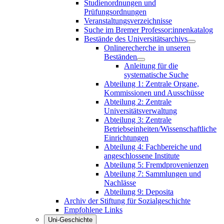
Studienordnungen und
Prüfungsordnungen
Veranstaltungsverzeichnisse
Suche im Bremer Professor:innenkatalog
Bestände des Universitätsarchivs
Onlinerecherche in unseren
Beständen
Anleitung für die
systematische Suche
Abteilung 1: Zentrale Organe,
Kommissionen und Ausschüsse
Abteilung 2: Zentrale
Universitätsverwaltung
Abteilung 3: Zentrale
Betriebseinheiten/Wissenschaftliche
Einrichtungen
Abteilung 4: Fachbereiche und
angeschlossene Institute
Abteilung 5: Fremdprovenienzen
Abteilung 7: Sammlungen und
Nachlässe
Abteilung 9: Deposita
Archiv der Stiftung für Sozialgeschichte
Empfohlene Links
Uni-Geschichte