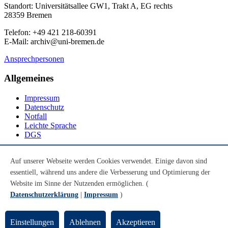
Standort: Universitätsallee GW1, Trakt A, EG rechts
28359 Bremen
Telefon: +49 421 218-60391
E-Mail: archiv@uni-bremen.de
Ansprechpersonen
Allgemeines
Impressum
Datenschutz
Notfall
Leichte Sprache
DGS
Social Media
Auf unserer Webseite werden Cookies verwendet. Einige davon sind
essentiell, während uns andere die Verbesserung und Optimierung der
Youtube
Instagram
Website im Sinne der Nutzenden ermöglichen. (
LinkedIn
Datenschutzerklärung
|
Impressum
)
Mastodon
© Universität Bremen 2026
Einstellungen
Ablehnen
Akzeptieren