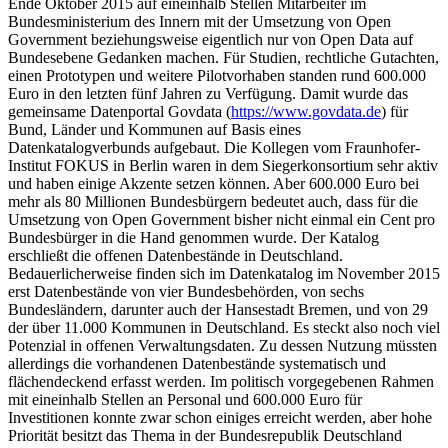
Ende Oktober 2015 auf eineinhalb Stellen Mitarbeiter im
Bundesministerium des Innern mit der Umsetzung von Open
Government beziehungsweise eigentlich nur von Open Data auf
Bundesebene Gedanken machen. Für Studien, rechtliche Gutachten,
einen Prototypen und weitere Pilotvorhaben standen rund 600.000
Euro in den letzten fünf Jahren zu Verfügung. Damit wurde das
gemeinsame Datenportal Govdata (
https://www.govdata.de
) für
Bund, Länder und Kommunen auf Basis eines
Datenkatalogverbunds aufgebaut. Die Kollegen vom Fraunhofer-
Institut FOKUS in Berlin waren in dem Siegerkonsortium sehr aktiv
und haben einige Akzente setzen können. Aber 600.000 Euro bei
mehr als 80 Millionen Bundesbürgern bedeutet auch, dass für die
Umsetzung von Open Government bisher nicht einmal ein Cent pro
Bundesbürger in die Hand genommen wurde. Der Katalog
erschließt die offenen Datenbestände in Deutschland.
Bedauerlicherweise finden sich im Datenkatalog im November 2015
erst Datenbestände von vier Bundesbehörden, von sechs
Bundesländern, darunter auch der Hansestadt Bremen, und von 29
der über 11.000 Kommunen in Deutschland. Es steckt also noch viel
Potenzial in offenen Verwaltungsdaten. Zu dessen Nutzung müssten
allerdings die vorhandenen Datenbestände systematisch und
flächendeckend erfasst werden. Im politisch vorgegebenen Rahmen
mit eineinhalb Stellen an Personal und 600.000 Euro für
Investitionen konnte zwar schon einiges erreicht werden, aber hohe
Priorität besitzt das Thema in der Bundesrepublik Deutschland