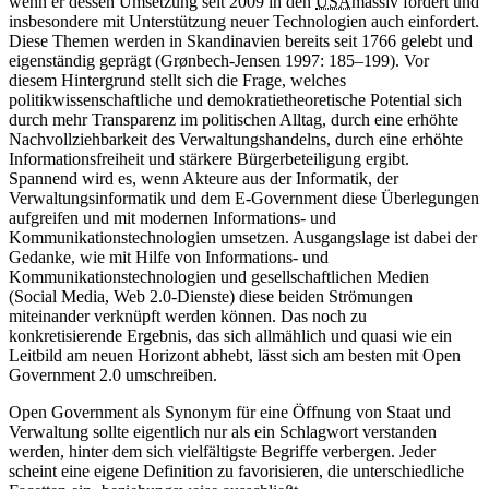
wenn er dessen Umsetzung seit 2009 in den
USA
massiv fördert und
insbesondere mit Unterstützung neuer Technologien auch einfordert.
Diese Themen werden in Skandinavien bereits seit 1766 gelebt und
eigenständig geprägt (Grønbech-Jensen 1997: 185–199). Vor
diesem Hintergrund stellt sich die Frage, welches
politikwissenschaftliche und demokratietheoretische Potential sich
durch mehr Transparenz im politischen Alltag, durch eine erhöhte
Nachvollziehbarkeit des Verwaltungshandelns, durch eine erhöhte
Informationsfreiheit und stärkere Bürgerbeteiligung ergibt.
Spannend wird es, wenn Akteure aus der Informatik, der
Verwaltungsinformatik und dem E-Government diese Überlegungen
aufgreifen und mit modernen Informations- und
Kommunikationstechnologien umsetzen. Ausgangslage ist dabei der
Gedanke, wie mit Hilfe von Informations- und
Kommunikationstechnologien und gesellschaftlichen Medien
(Social Media, Web 2.0-Dienste) diese beiden Strömungen
miteinander verknüpft werden können. Das noch zu
konkretisierende Ergebnis, das sich allmählich und quasi wie ein
Leitbild am neuen Horizont abhebt, lässt sich am besten mit Open
Government 2.0 umschreiben.
Open Government als Synonym für eine Öffnung von Staat und
Verwaltung sollte eigentlich nur als ein Schlagwort verstanden
werden, hinter dem sich vielfältigste Begriffe verbergen. Jeder
scheint eine eigene Definition zu favorisieren, die unterschiedliche