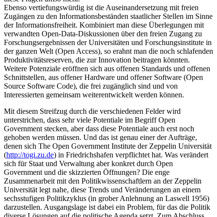
Ebenso vertiefungswürdig ist die Auseinandersetzung mit freien
Zugängen zu den Informationsbeständen staatlicher Stellen im Sinne
der Informationsfreiheit. Kombiniert man diese Überlegungen mit
verwandten Open-Data-Diskussionen über den freien Zugang zu
Forschungsergebnissen der Universitäten und Forschungsinstitute in
der ganzen Welt (Open Access), so erahnt man die noch schlafenden
Produktivitätsreserven, die zur Innovation beitragen könnten.
Weitere Potenziale eröffnen sich aus offenen Standards und offenen
Schnittstellen, aus offener Hardware und offener Software (Open
Source Software Code), die frei zugänglich sind und von
Interessierten gemeinsam weiterentwickelt werden können.
Mit diesem Streifzug durch die verschiedenen Felder wird
unterstrichen, dass sehr viele Potentiale im Begriff Open
Government stecken, aber dass diese Potentiale auch erst noch
gehoben werden müssen. Und das ist genau einer der Aufträge,
denen sich The Open Government Institute der Zeppelin Universität
(
http://togi.zu.de
) in Friedrichshafen verpflichtet hat. Was verändert
sich für Staat und Verwaltung aber konkret durch Open
Government und die skizzierten Öffnungen? Die enge
Zusammenarbeit mit den Politikwissenschaftlern an der Zeppelin
Universität legt nahe, diese Trends und Veränderungen an einem
sechsstufigen Politikzyklus (in grober Anlehnung an Laswell 1956)
darzustellen. Ausgangslage ist dabei ein Problem, für das die Politik
diverse Lösungen auf die politische Agenda setzt. Zum Abschluss