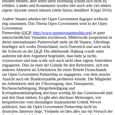
erhalten bleiben, aber selbst diese Hoffnung scheint sich nicht zu
erfüllen. Länder und Kommunen werden hier noch sehr viel stärker
eigene Akzente setzen müssen (siehe hierzu detailliert: Köppl 2016).
Andere Staaten arbeiten bei Open Government dagegen weltweit
eng zusammen. Das Thema Open Government wird in der Open
Government
Partnership (
OGP
:
http://www.opengovpartnership.org
) in ganz
unterschiedlichen Varianten erschlossen. Mittlerweile kooperieren in
dieser internationalen Partnerschaft mehr als 60 Staaten. Allerdings
beteiligen sich weder Deutschland, noch Österreich und auch nicht
die Schweiz an der
OGP
. Die ablehnende Haltung wurde unter
anderem mit dem Argument begründet, man hätte ja nichts
vorzuweisen und man wolle sich auch nicht ohne eigene Aktivitäten
engagieren. Dies ist einer der Gründe für den Referenten, sich mit
anderen Akteuren im Arbeitskreis für einen Beitritt Deutschlands
zur Open Government Partnership zu engagieren, von dem unserer
Ansicht nach die Bundesrepublik profitieren könnte. Die Mitglieder
im Arbeitskreis sind der Überzeugung, dass Transparenz,
Rechenschaftslegung, Bürgerbeteiligung und
Korruptionsbekämpfung durchaus wichtig für das Gemeinwohl sind
und den Staat stärken. Es gibt aber durchaus Meinungen, wie
beispielsweise vom ehemaligen Staatssekretär Göttrik Wewer
publiziert, dass die Open Government Partnership nicht im
deutschen Interesse liege. Vielmehr sei dies alles nur ein Versuch der