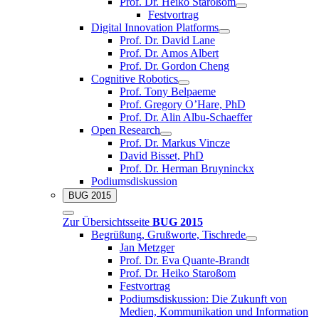
Prof. Dr. Heiko Staroßom
Festvortrag
Digital Innovation Platforms
Prof. Dr. David Lane
Prof. Dr. Amos Albert
Prof. Dr. Gordon Cheng
Cognitive Robotics
Prof. Tony Belpaeme
Prof. Gregory O’Hare, PhD
Prof. Dr. Alin Albu-Schaeffer
Open Research
Prof. Dr. Markus Vincze
David Bisset, PhD
Prof. Dr. Herman Bruyninckx
Podiumsdiskussion
BUG 2015
Zur Übersichtsseite
BUG 2015
Begrüßung, Grußworte, Tischrede
Jan Metzger
Prof. Dr. Eva Quante-Brandt
Prof. Dr. Heiko Staroßom
Festvortrag
Podiumsdiskussion: Die Zukunft von
Medien, Kommunikation und Information