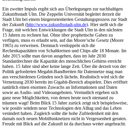
Ein zweiter Impuls ergibt sich aus Überlegungen zur nachhaltigen
Zukunftsstadt Ulm. Die Zeppelin Universität begleitet derzeit die
Stadt Ulm bei einem bürgerorientierten Gestaltungsprozess zur Stadt
der Zukunft (
http://www.zukunftsstadt-ulm.de
). Hier stellt sich die
Frage, mit welchen Entwicklungen die Stadt Ulm in den nächsten
15 Jahren zu rechnen hat. Ohne über prophetische Gaben zu
verfügen, muss es erlaubt sein, auf das Moore’sche Gesetz (Moore
1965) zu verweisen. Demnach verdoppeln sich die
Rechenkapazitäten von Schaltkreisen und Chips alle 18 Monate. Im
Jahr 2015 sollte man davon ausgehen, dass im Jahr 2030
Standardrechner die Kapazität des menschlichen Gehirns erreicht
haben. 15 Jahre sind aber keine lange Zeit. Über die derzeit von der
Politik geforderten Megabit-Bandbreiten für Datennetze mag man
aus verschiedenen Gründen noch lächeln. Realistisch wird sich die
Vernetzung 2030 bereits im Gigabit-Bereich abspielen. Dies eröffnet
natürlich einen enormen Zuwachs an Informationen und Daten
sowie an Audio- und Videoangeboten. Vermutlich ergeben sich
ganz neue Möglichkeiten, von denen heute noch niemand zu
träumen wagt! Beim Blick 15 Jahre zurück zeigt sich beispielsweise,
wie positiv seitdem neue Technologien den Alltag und das Leben
verändert haben. Zugleich sollte die hohe Zufriedenheit mit den
damals noch neuen Mobilfunknetzen nicht in Vergessenheit geraten.
Freude mit Blick auf die Zukunft ist da durchaus weiter angebracht.