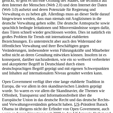
gerückt, so geht es um eine Öffnung des Staates, die technisch auf
dem Internet der Menschen (Web 2.0) und dem Internet der Daten
(Web 3.0) aufsetzt und deren Potenziale für Regierung und
Verwaltung es zu heben gilt. Allerdings muss an dieser Stelle darauf
hingewiesen werden, dass man niemals mit Anglizismen in die
deutsche Verwaltung gehen sollte. Die deutsche Amtssprache sowie
sprachlich bedingte Irritationen und Missverständnisse sorgen dafür,
dass Türen schnell wieder geschlossen werden. Dies ist natürlich ein
großes Problem für Trends mit international etablierten
Bezeichnungen. Es unterstreicht aber auch den Widerstand der
öffentlichen Verwaltung und ihrer Beschäftigten gegen
Veränderungen, insbesondere wenn Führungskräfte und Mitarbeiter
selbst nicht an deren Gestaltung mitwirken können. Insofern ist es
konsequent, darüber nachzudenken, wie ein so weltweit verbreiteter
und akzeptierter Begriff in Deutschland durch einen
deutschsprachigen Begriff geprägt und mit eigenen Schwerpunkten
und Inhalten auf internationalem Niveau gestaltet werden kann.
Open Government verfügt über eine lange etablierte Tradition in
Europa, die vor allem in den skandinavischen Ländern geprägt
wurde. So waren es vor allem die Skandinavier, die Themen wie
Offenheit, Transparenz und Informationsfreiheit über die
Europäische Union in das deutsche Recht und das deutsche Rechts-
und Verwaltungsverständnis gebracht haben.
US
-Präsident Barack
Obama ist übrigens nicht der Erfinder von Open Government, auch