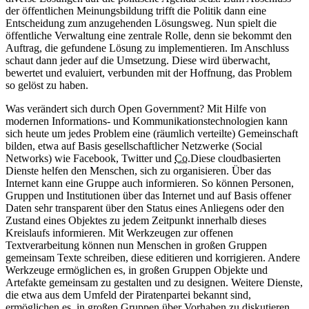
der öffentlichen Meinungsbildung trifft die Politik dann eine
Entscheidung zum anzugehenden Lösungsweg. Nun spielt die
öffentliche Verwaltung eine zentrale Rolle, denn sie bekommt den
Auftrag, die gefundene Lösung zu implementieren. Im Anschluss
schaut dann jeder auf die Umsetzung. Diese wird überwacht,
bewertet und evaluiert, verbunden mit der Hoffnung, das Problem
so gelöst zu haben.
Was verändert sich durch Open Government? Mit Hilfe von
modernen Informations- und Kommunikationstechnologien kann
sich heute um jedes Problem eine (räumlich verteilte) Gemeinschaft
bilden, etwa auf Basis gesellschaftlicher Netzwerke (Social
Networks) wie Facebook, Twitter und
Co.
Diese cloudbasierten
Dienste helfen den Menschen, sich zu organisieren. Über das
Internet kann eine Gruppe auch informieren. So können Personen,
Gruppen und Institutionen über das Internet und auf Basis offener
Daten sehr transparent über den Status eines Anliegens oder den
Zustand eines Objektes zu jedem Zeitpunkt innerhalb dieses
Kreislaufs informieren. Mit Werkzeugen zur offenen
Textverarbeitung können nun Menschen in großen Gruppen
gemeinsam Texte schreiben, diese editieren und korrigieren. Andere
Werkzeuge ermöglichen es, in großen Gruppen Objekte und
Artefakte gemeinsam zu gestalten und zu designen. Weitere Dienste,
die etwa aus dem Umfeld der Piratenpartei bekannt sind,
ermöglichen es, in großen Gruppen über Vorhaben zu diskutieren