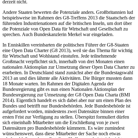
derzeit nicht.
Andere Staaten bewerten die Potenziale anders. Großbritannien lud
beispielsweise im Rahmen des G8-Treffens 2013 die Staatschefs der
führenden Industrienationen auf die britischen Inseln, um dort über
die Potenziale von Open Data für Wirtschaft und Gesellschaft zu
sprechen. Auch Bundeskanzlerin Merkel war eingeladen.
In Enniskillen vereinbarten die politischen Führer der G8-Staaten
eine Open Data Charter (G8 2013), weil sie das Thema für wichtig
für Wirtschaft und Wohlstand einstufen. Jede teilnehmende
Großmacht verpflichtet sich, innerhalb von drei Monaten einen
nationalen Aktionsplan zur Umsetzung dieser Open Data Charter zu
erarbeiten. In Deutschland stand zunächst aber die Bundestagswahl
2013 an und dies lähmte alle Aktivitäten. Die Bürger mussten dann
18 Monate warten. Im Rahmen der Digitalen Agenda der
Bundesregierung gibt es nun einen Nationalen Aktionsplan der
Bundesregierung zur Umsetzung der G8 Open Data Charta (BMI
2014). Eigentlich handelt es sich dabei aber nur um einen Plan des
Bundes und betrifft nur Bundesbehörden. Jede Bundesbehörde ist
aufgefordert worden, mindestens zwei Datensätze binnen einer
ersten Frist zur Verfügung zu stellen. Überspitzt formuliert dürfen
sich eineinhalb Mitarbeiter um die Erschließung von je zwei
Datensätzen pro Bundesbehörde kümmern. Es wäre zumindest
wünschenswert, dass diese Mitarbeiter der Sache noch etwas