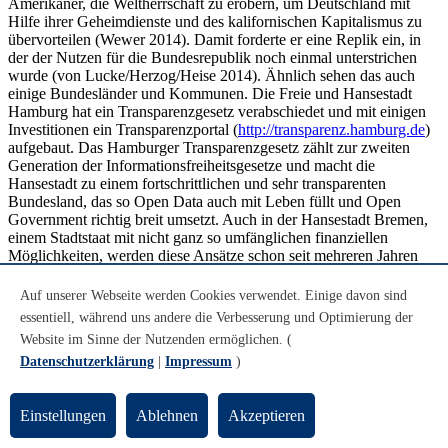
Amerikaner, die Weltherrschaft zu erobern, um Deutschland mit
Hilfe ihrer Geheimdienste und des kalifornischen Kapitalismus zu
übervorteilen (Wewer 2014). Damit forderte er eine Replik ein, in
der der Nutzen für die Bundesrepublik noch einmal unterstrichen
wurde (von Lucke/Herzog/Heise 2014). Ähnlich sehen das auch
einige Bundesländer und Kommunen. Die Freie und Hansestadt
Hamburg hat ein Transparenzgesetz verabschiedet und mit einigen
Investitionen ein Transparenzportal (
http://transparenz.hamburg.de
)
aufgebaut. Das Hamburger Transparenzgesetz zählt zur zweiten
Generation der Informationsfreiheitsgesetze und macht die
Hansestadt zu einem fortschrittlichen und sehr transparenten
Bundesland, das so Open Data auch mit Leben füllt und Open
Government richtig breit umsetzt. Auch in der Hansestadt Bremen,
einem Stadtstaat mit nicht ganz so umfänglichen finanziellen
Möglichkeiten, werden diese Ansätze schon seit mehreren Jahren
umgesetzt. Das Land Bremen verfügt bereits seit mehreren Jahren
über ein eigenes Transparenzportal
Auf unserer Webseite werden Cookies verwendet. Einige davon sind
(
http://www.transparenz.bremen.de
) und erschließt systematisch die
essentiell, während uns andere die Verbesserung und Optimierung der
eigenen Datenbestände. Welche Potenziale würden sich noch
Website im Sinne der Nutzenden ermöglichen. (
ergeben, wenn der Ansatz offener Daten in Deutschland noch
Datenschutzerklärung
|
Impressum
)
intensiver verfolgt werden dürfte?
4. Potenziale von offenen Daten
Einstellungen
Ablehnen
Akzeptieren
Die mit offenen Daten verbundenen Potenziale lassen sich im