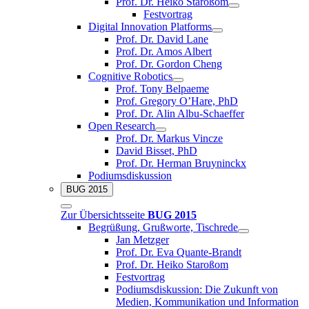
Prof. Dr. Heiko Staroßom
Festvortrag
Digital Innovation Platforms
Prof. Dr. David Lane
Prof. Dr. Amos Albert
Prof. Dr. Gordon Cheng
Cognitive Robotics
Prof. Tony Belpaeme
Prof. Gregory O’Hare, PhD
Prof. Dr. Alin Albu-Schaeffer
Open Research
Prof. Dr. Markus Vincze
David Bisset, PhD
Prof. Dr. Herman Bruyninckx
Podiumsdiskussion
BUG 2015
Zur Übersichtsseite
BUG 2015
Begrüßung, Grußworte, Tischrede
Jan Metzger
Prof. Dr. Eva Quante-Brandt
Prof. Dr. Heiko Staroßom
Festvortrag
Podiumsdiskussion: Die Zukunft von
Medien, Kommunikation und Information