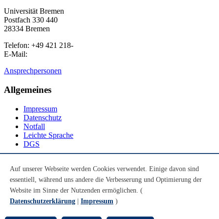
Universität Bremen
Postfach 330 440
28334 Bremen
Telefon: +49 421 218-
E-Mail:
Ansprechpersonen
Allgemeines
Impressum
Datenschutz
Notfall
Leichte Sprache
DGS
Social Media
Auf unserer Webseite werden Cookies verwendet. Einige davon sind
essentiell, während uns andere die Verbesserung und Optimierung der
Youtube
Instagram
Website im Sinne der Nutzenden ermöglichen. (
LinkedIn
Datenschutzerklärung
|
Impressum
)
Mastodon