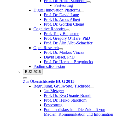
Prof. Dr. Heiko Staroßom
Festvortrag
Digital Innovation Platforms
Prof. Dr. David Lane
Prof. Dr. Amos Albert
Prof. Dr. Gordon Cheng
Cognitive Robotics
Prof. Tony Belpaeme
Prof. Gregory O’Hare, PhD
Prof. Dr. Alin Albu-Schaeffer
Open Research
Prof. Dr. Markus Vincze
David Bisset, PhD
Prof. Dr. Herman Bruyninckx
Podiumsdiskussion
BUG 2015
Zur Übersichtsseite
BUG 2015
Begrüßung, Grußworte, Tischrede
Jan Metzger
Prof. Dr. Eva Quante-Brandt
Prof. Dr. Heiko Staroßom
Festvortrag
Podiumsdiskussion: Die Zukunft von
Medien, Kommunikation und Information