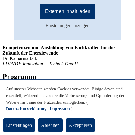
Externen Inhalt laden
Einstellungen anzeigen
Kompetenzen und Ausbildung von Fachkräften für die
Zukunft der Energiewende
Dr. Katharina Jaik
VDI/VDE Innovation + Technik GmbH
Programm
Donnerstag, 09.11.2023
Auf unserer Webseite werden Cookies verwendet. Einige davon sind
essentiell, während uns andere die Verbesserung und Optimierung der
Eröffnungsabend in der Kunsthalle Bremen
Website im Sinne der Nutzenden ermöglichen. (
Datenschutzerklärung
|
Impressum
)
18:30 Uhr
Einlass
19:00 Uhr
Moderation: Volker Angres
Einstellungen
Ablehnen
Akzeptieren
Begrüßung