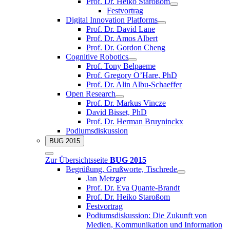
Prof. Dr. Heiko Staroßom
Festvortrag
Digital Innovation Platforms
Prof. Dr. David Lane
Prof. Dr. Amos Albert
Prof. Dr. Gordon Cheng
Cognitive Robotics
Prof. Tony Belpaeme
Prof. Gregory O’Hare, PhD
Prof. Dr. Alin Albu-Schaeffer
Open Research
Prof. Dr. Markus Vincze
David Bisset, PhD
Prof. Dr. Herman Bruyninckx
Podiumsdiskussion
BUG 2015
Zur Übersichtsseite
BUG 2015
Begrüßung, Grußworte, Tischrede
Jan Metzger
Prof. Dr. Eva Quante-Brandt
Prof. Dr. Heiko Staroßom
Festvortrag
Podiumsdiskussion: Die Zukunft von
Medien, Kommunikation und Information