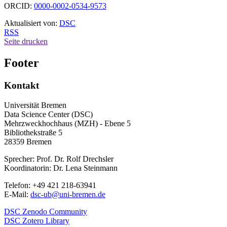
ORCID:
0000-0002-0534-9573
Aktualisiert von:
DSC
RSS
Seite drucken
Footer
Kontakt
Universität Bremen
Data Science Center (DSC)
Mehrzweckhochhaus (MZH) - Ebene 5
Bibliothekstraße 5
28359 Bremen
Sprecher: Prof. Dr. Rolf Drechsler
Koordinatorin: Dr. Lena Steinmann
Telefon: +49 421 218-63941
E-Mail:
dsc-ub@uni-bremen.de
DSC Zenodo Community
DSC Zotero Library