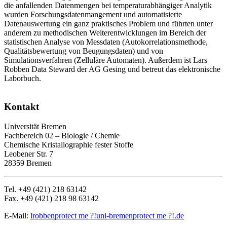
die anfallenden Datenmengen bei temperaturabhängiger Analytik
wurden Forschungsdatenmangement und automatisierte
Datenauswertung ein ganz praktisches Problem und führten unter
anderem zu methodischen Weiterentwicklungen im Bereich der
statistischen Analyse von Messdaten (Autokorrelationsmethode,
Qualitätsbewertung von Beugungsdaten) und von
Simulationsverfahren (Zelluläre Automaten). Außerdem ist Lars
Robben Data Steward der AG Gesing und betreut das elektronische
Laborbuch.
Kontakt
Universität Bremen
Fachbereich 02 – Biologie / Chemie
Chemische Kristallographie fester Stoffe
Leobener Str. 7
28359 Bremen
Tel. +49 (421) 218 63142
Fax. +49 (421) 218 98 63142
E-Mail:
lrobben
protect me ?!
uni-bremen
protect me ?!
.de