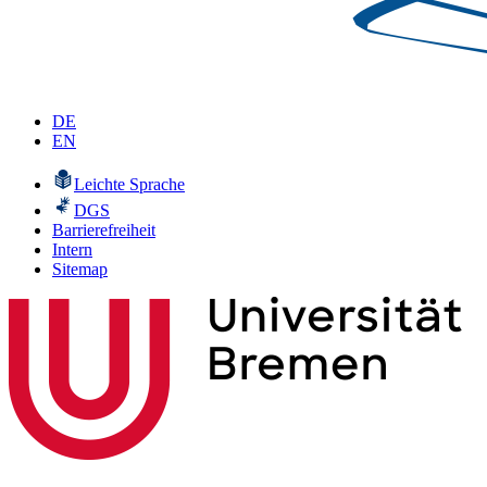
DE
EN
Leichte Sprache
DGS
Barrierefreiheit
Intern
Sitemap