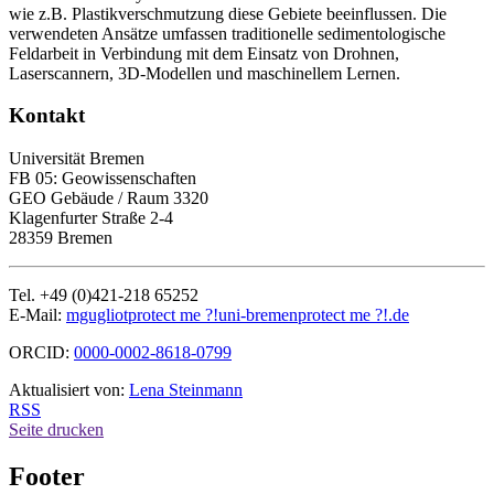
wie z.B. Plastikverschmutzung diese Gebiete beeinflussen. Die
verwendeten Ansätze umfassen traditionelle sedimentologische
Feldarbeit in Verbindung mit dem Einsatz von Drohnen,
Laserscannern, 3D-Modellen und maschinellem Lernen.
Kontakt
Universität Bremen
FB 05: Geowissenschaften
GEO Gebäude / Raum 3320
Klagenfurter Straße 2-4
28359 Bremen
Tel. +49 (0)421-218 65252
E-Mail:
mgugliot
protect me ?!
uni-bremen
protect me ?!
.de
ORCID:
0000-0002-8618-0799
Aktualisiert von:
Lena Steinmann
RSS
Seite drucken
Footer