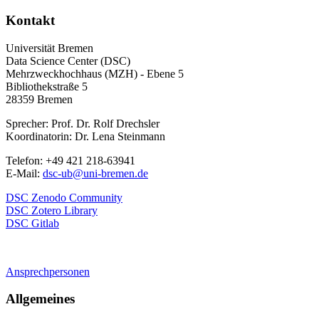
Kontakt
Universität Bremen
Data Science Center (DSC)
Mehrzweckhochhaus (MZH) - Ebene 5
Bibliothekstraße 5
28359 Bremen
Sprecher: Prof. Dr. Rolf Drechsler
Koordinatorin: Dr. Lena Steinmann
Telefon: +49 421 218-63941
E-Mail:
dsc-ub@uni-bremen.de
DSC Zenodo Community
DSC Zotero Library
DSC Gitlab
Ansprechpersonen
Allgemeines