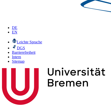
DE
EN
Leichte Sprache
DGS
Barrierefreiheit
Intern
Sitemap