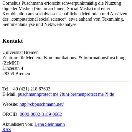
Cornelius Puschmann erforscht schwerpunktmäßig die Nutzung
digitaler Medien (Suchmaschinen, Social Media) mit einer
Kombination aus sozialwissenschaftlichen Methoden und Ansätzen
der „computational social science“, etwa anhand von Textmining,
Sentimentanalyse und Netzwerkanalyse.
Kontakt
Universität Bremen
Zentrum für Medien-, Kommunikations- & Informationsforschung
(ZeMKI)
Linzerstr. 4
28359 Bremen
Tel. +49 (421) 218 67633
E-Mail:
puschmann
protect me ?!
uni-bremen
protect me ?!
.de
Website:
http://cbpuschmann.net/
ORCID:
0000-0002-3189-0662
Aktualisiert von:
Lena Steinmann
RSS