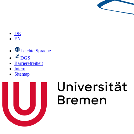
DE
EN
Leichte Sprache
DGS
Barrierefreiheit
Intern
Sitemap