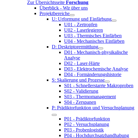
Zur Übersichtsseite
Forschung
Überblick - Wir über uns
Projektbereiche
U: Urformung und Einfärbung
U01 - Zertropfen
U02 - Laserlegieren
U03 - Thermisches Einfärben
U04 - Mechanisches Einfärben
D: Deskriptorermittlung
D01 - Mechanisch-physikalische
Analyse
D02 - Laser-Härte
D03 - Elektrochemische Analyse
D04 - Formänderungshistorie
S: Skalierung und Prozesse
S01 - Schnellerstarrte Makroproben
S02 - Validierung
S03 - Thermomanagement
S04 - Zerspanen
P: Prädiktorfunktion und Versuchsplanung
P01 - Prädiktorfunktion
P02 - Versuchsplanung
P03 - Probenlogistik
P04 - Hochdurchsatzhandhabung