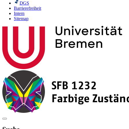
DGS
Barrierefreiheit
Intern
Sitemap