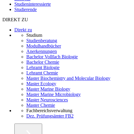
Studieninteressierte
Studierende
DIREKT ZU
Direkt zu
Studium
Studienberatung
Modulhandbücher
Anerkennungen
Bachelor Vollfach Biologie
Bachelor Chemie
Lehramt Biologie
Lehramt Chemie
Master Biochemistry and Molecular Biology
Master Ecology
Master Marine Biology
Master Marine Microbiology
Master Neurosciences
Master Chemie
Fachbereichsverwaltung
Dez. Prüfungsämter FB2