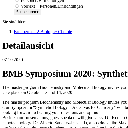
Personen/Einrichtungen
Volltext + Personen/Einrichtungen
Sie sind hier:
Fachbereich 2 Biologie/ Chemie
Detailansicht
07.10.2020
BMB Symposium 2020: Synthetic
The master program Biochemistry and Molecular Biology invites you t
take place on October 13 and 14, 2020.
The master program Biochemistry and Molecular Biology invites you to
Our Symposium “Synthetic Biology – A Canvas for Curiosity” will take
looking forward to hearing your questions and opinions.
Besides our presentations, guest speakers will give talks. Dr. Kerstin
nanotechnology. Dr. Alberto Sánchez-Pascuala, a postdoc at the Max P
professor for evolutionary biochemistry, we want to dive into the fun