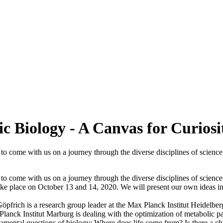
 Biology - A Canvas for Curiosi
o come with us on a journey through the diverse disciplines of scien
 come with us on a journey through the diverse disciplines of science
 place on October 13 and 14, 2020. We will present our own ideas in fo
 Göpfrich is a research group leader at the Max Planck Institut Heidelbe
lanck Institut Marburg is dealing with the optimization of metabolic p
damental questions of biology: Where does life come from? Is there a ch