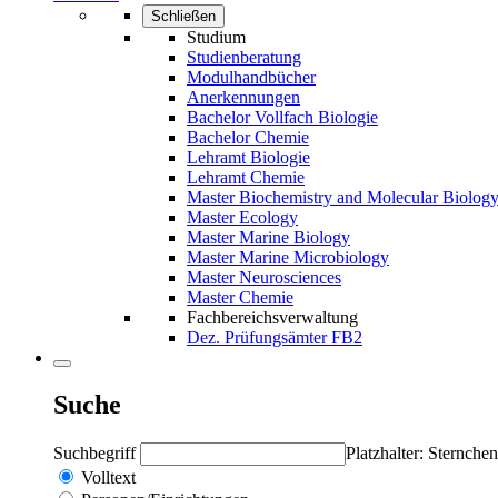
Schließen
Studium
Studienberatung
Modulhandbücher
Anerkennungen
Bachelor Vollfach Biologie
Bachelor Chemie
Lehramt Biologie
Lehramt Chemie
Master Biochemistry and Molecular Biolog
Master Ecology
Master Marine Biology
Master Marine Microbiology
Master Neurosciences
Master Chemie
Fachbereichsverwaltung
Dez. Prüfungsämter FB2
Suche
Suchbegriff
Platzhalter: Sternchen
Volltext