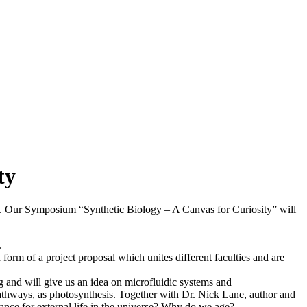
ty
ce. Our Symposium “Synthetic Biology – A Canvas for Curiosity” will
.
rm of a project proposal which unites different faculties and are
rg and will give us an idea on microfluidic systems and
athways, as photosynthesis. Together with Dr. Nick Lane, author and
ance for external life in the universe? Why do we age?