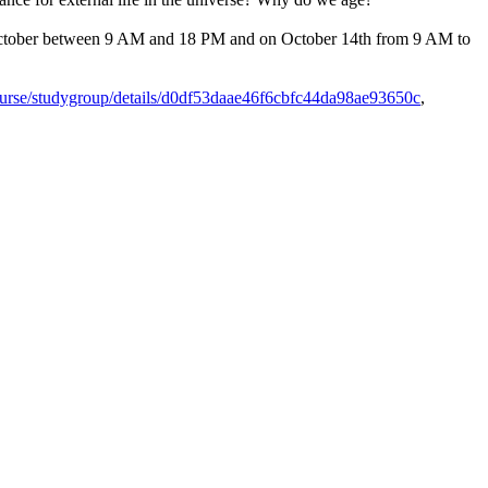
 Of October between 9 AM and 18 PM and on October 14th from 9 AM to
/course/studygroup/details/d0df53daae46f6cbfc44da98ae93650c
,