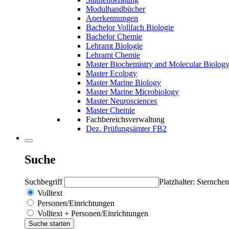
Modulhandbücher
Anerkennungen
Bachelor Vollfach Biologie
Bachelor Chemie
Lehramt Biologie
Lehramt Chemie
Master Biochemistry and Molecular Biolog
Master Ecology
Master Marine Biology
Master Marine Microbiology
Master Neurosciences
Master Chemie
Fachbereichsverwaltung
Dez. Prüfungsämter FB2
Suche
Suchbegriff
Platzhalter: Sternchen
Volltext
Personen/Einrichtungen
Volltext + Personen/Einrichtungen