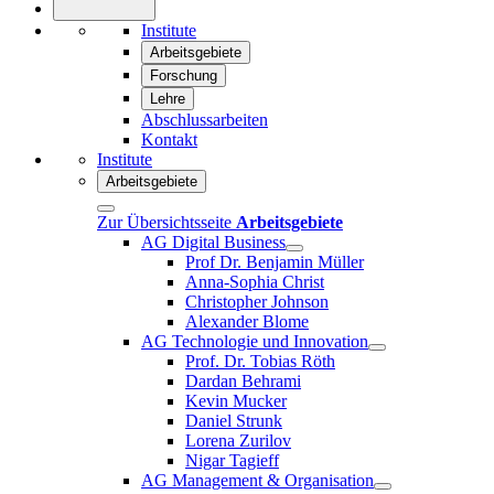
Institute
Arbeitsgebiete
Forschung
Lehre
Abschlussarbeiten
Kontakt
Institute
Arbeitsgebiete
Zur Übersichtsseite
Arbeitsgebiete
AG Digital Business
Prof Dr. Benjamin Müller
Anna-Sophia Christ
Christopher Johnson
Alexander Blome
AG Technologie und Innovation
Prof. Dr. Tobias Röth
Dardan Behrami
Kevin Mucker
Daniel Strunk
Lorena Zurilov
Nigar Tagieff
AG Management & Organisation