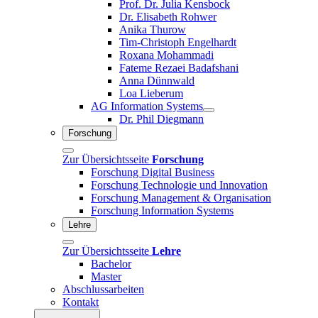
Prof. Dr. Julia Kensbock
Dr. Elisabeth Rohwer
Anika Thurow
Tim-Christoph Engelhardt
Roxana Mohammadi
Fateme Rezaei Badafshani
Anna Dünnwald
Loa Lieberum
AG Information Systems
Dr. Phil Diegmann
Forschung
Zur Übersichtsseite
Forschung
Forschung Digital Business
Forschung Technologie und Innovation
Forschung Management & Organisation
Forschung Information Systems
Lehre
Zur Übersichtsseite
Lehre
Bachelor
Master
Abschlussarbeiten
Kontakt