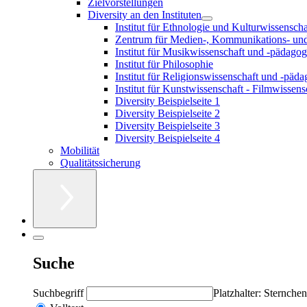
Zielvorstellungen
Diversity an den Instituten
Institut für Ethnologie und Kulturwissenscha
Zentrum für Medien-, Kommunikations- un
Institut für Musikwissenschaft und -pädagog
Institut für Philosophie
Institut für Religionswissenschaft und -päd
Institut für Kunstwissenschaft - Filmwisse
Diversity Beispielseite 1
Diversity Beispielseite 2
Diversity Beispielseite 3
Diversity Beispielseite 4
Mobilität
Qualitätssicherung
Suche
Suchbegriff
Platzhalter: Sternchen