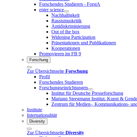
Forschendes Studieren - ForstA
enter science
Nachhaltigkeit
Rassismuskritik
Antidiskriminierung
Out of the box
Widening Participation
Präsentationen und Publikationen
Kooperationen
Promovieren im FB 9
Forschung
Zur Übersichtsseite
Forschung
Profil
Forschendes Studieren
Forschungseinrichtungen
Institut für Deutsche Presseforschung
Mariann Steegmann Institut. Kunst & Gend
Zentrum für Medien-, Kommunikations- und
Institute
Internationalität
Diversity
Zur Übersichtsseite
Diversity