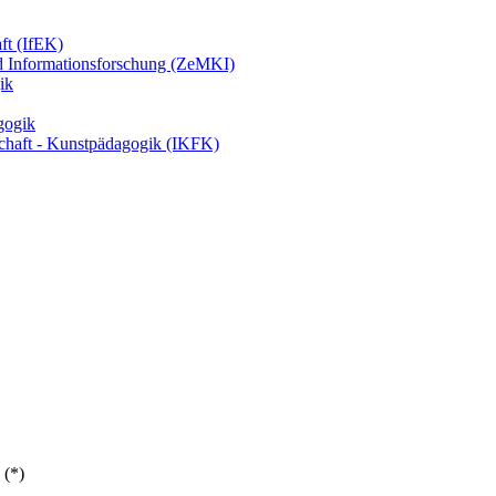
ft (IfEK)
d Informationsforschung (ZeMKI)
ik
agogik
nschaft - Kunstpädagogik (IKFK)
 (*)