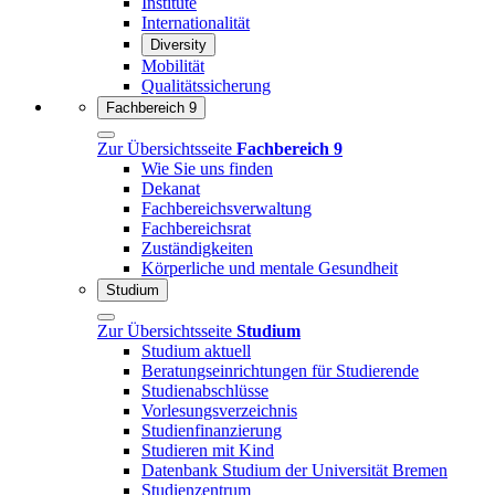
Institute
Internationalität
Diversity
Mobilität
Qualitätssicherung
Fachbereich 9
Zur Übersichtsseite
Fachbereich 9
Wie Sie uns finden
Dekanat
Fachbereichsverwaltung
Fachbereichsrat
Zuständigkeiten
Körperliche und mentale Gesundheit
Studium
Zur Übersichtsseite
Studium
Studium aktuell
Beratungseinrichtungen für Studierende
Studienabschlüsse
Vorlesungsverzeichnis
Studienfinanzierung
Studieren mit Kind
Datenbank Studium der Universität Bremen
Studienzentrum