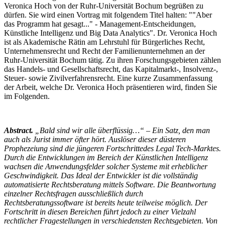
Veronica Hoch von der Ruhr-Universität Bochum begrüßen zu
dürfen. Sie wird einen Vortrag mit folgendem Titel halten: ""Aber
das Programm hat gesagt..." - Management-Entscheidungen,
Künstliche Intelligenz und Big Data Analytics". Dr. Veronica Hoch
ist als Akademische Rätin am Lehrstuhl für Bürgerliches Recht,
Unternehmensrecht und Recht der Familienunternehmen an der
Ruhr-Universität Bochum tätig. Zu ihren Forschungsgebieten zählen
das Handels- und Gesellschaftsrecht, das Kapitalmarkt-, Insolvenz-,
Steuer- sowie Zivilverfahrensrecht. Eine kurze Zusammenfassung
der Arbeit, welche Dr. Veronica Hoch präsentieren wird, finden Sie
im Folgenden.
Abstract.
„Bald sind wir alle überflüssig…“ – Ein Satz, den man
auch als Jurist immer öfter hört. Auslöser dieser düsteren
Prophezeiung sind die jüngeren Fortschrittedes Legal Tech-Marktes.
Durch die Entwicklungen im Bereich der Künstlichen Intelligenz
wachsen die Anwendungsfelder solcher Systeme mit erheblicher
Geschwindigkeit. Das Ideal der Entwickler ist die vollständig
automatisierte Rechtsberatung mittels Software. Die Beantwortung
einzelner Rechtsfragen ausschließlich durch
Rechtsberatungssoftware ist bereits heute teilweise möglich. Der
Fortschritt in diesen Bereichen führt jedoch zu einer Vielzahl
rechtlicher Fragestellungen in verschiedensten Rechtsgebieten. Von