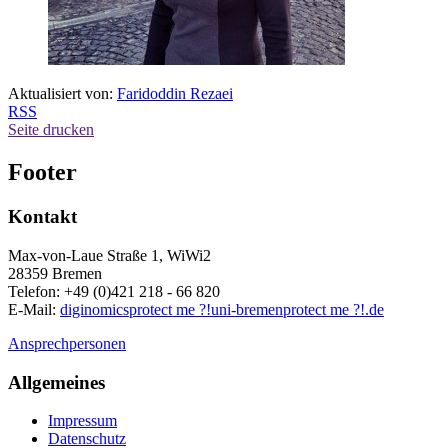
Aktualisiert von:
Faridoddin Rezaei
RSS
Seite drucken
Footer
Kontakt
Max-von-Laue Straße 1, WiWi2
28359 Bremen
Telefon: +49 (0)421 218 - 66 820
E-Mail:
diginomics
protect me ?!
uni-bremen
protect me ?!
.de
Ansprechpersonen
Allgemeines
Impressum
Datenschutz