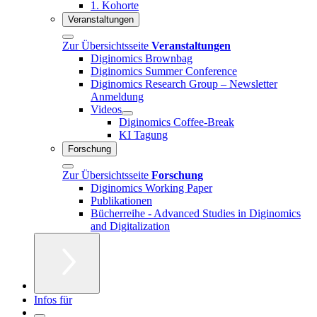
1. Kohorte
Veranstaltungen
Zur Übersichtsseite
Veranstaltungen
Diginomics Brownbag
Diginomics Summer Conference
Diginomics Research Group – Newsletter
Anmeldung
Videos
Diginomics Coffee-Break
KI Tagung
Forschung
Zur Übersichtsseite
Forschung
Diginomics Working Paper
Publikationen
Bücherreihe - Advanced Studies in Diginomics
and Digitalization
Infos für