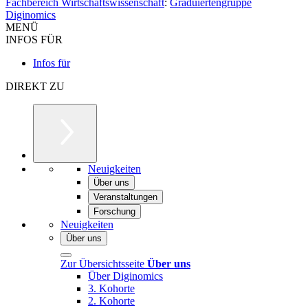
Fachbereich Wirtschaftswissenschaft
:
Graduiertengruppe
Diginomics
MENÜ
INFOS FÜR
Infos für
DIREKT ZU
Neuigkeiten
Über uns
Veranstaltungen
Forschung
Neuigkeiten
Über uns
Zur Übersichtsseite
Über uns
Über Diginomics
3. Kohorte
2. Kohorte