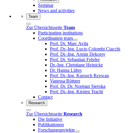
Seminar
News and activities
Team
Zur Übersichtsseite
Team
Participating institutions
Coordination team
Prof. Dr. Marc Avila
Prof. Dr.-Ing. Lucio Colombi Ciacchi
Prof. Dr.-Ing. Armin Dekorsy
Prof. Dr. Sebastian Fehrler
Dr.-Ing. Christiane Heinicke
Dr. Hanna Lührs
Prof. Dr.-Ing. Kurosch Rezwan
Vanessa Röttger
Prof. Dr. Dr. Norman Sieroka
Prof. Dr.-Ing. Kirsten Tracht
Contact
Research
Zur Übersichtsseite
Research
Die Initiative
Publikationen
Forschungsprojekte