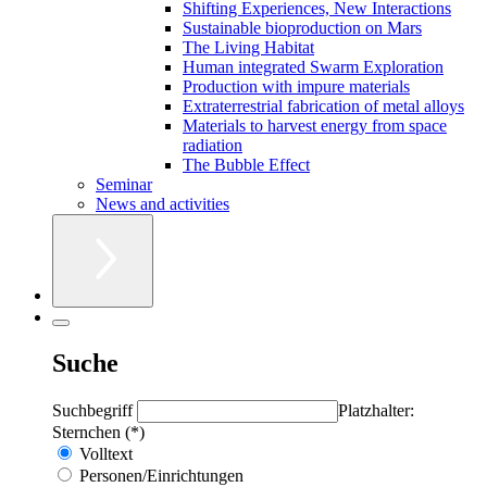
Shifting Experiences, New Interactions
Sustainable bioproduction on Mars
The Living Habitat
Human integrated Swarm Exploration
Production with impure materials
Extraterrestrial fabrication of metal alloys
Materials to harvest energy from space
radiation
The Bubble Effect
Seminar
News and activities
Suche
Suchbegriff
Platzhalter:
Sternchen (*)
Volltext
Personen/Einrichtungen