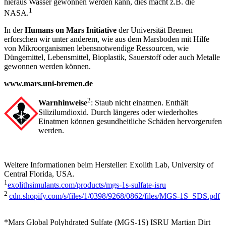
hieraus Wasser gewonnen werden kann, dies macht z.B. die
1
NASA.
In der
Humans on Mars Initiative
der Universität Bremen
erforschen wir unter anderem, wie aus dem Marsboden mit Hilfe
von Mikroorganismen lebensnotwendige Ressourcen, wie
Düngemittel, Lebensmittel, Bioplastik, Sauerstoff oder auch Metalle
gewonnen werden können.
www.mars.uni-bremen.de
2
Warnhinweise
: Staub nicht einatmen. Enthält
Silizilumdioxid. Durch längeres oder wiederholtes
Einatmen können gesundheitliche Schäden hervorgerufen
werden.
Weitere Informationen beim Hersteller: Exolith Lab, University of
Central Florida, USA.
1
exolithsimulants.com/products/mgs-1s-sulfate-isru
2
cdn.shopify.com/s/files/1/0398/9268/0862/files/MGS-1S_SDS.pdf
*Mars Global Polyhdrated Sulfate (MGS-1S) ISRU Martian Dirt