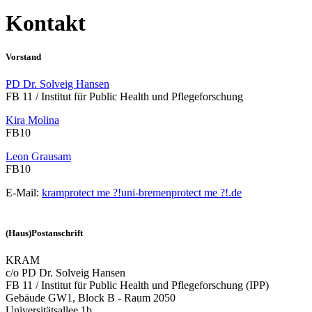
Kontakt
Vorstand
PD Dr. Solveig Hansen
FB 11 / Institut für Public Health und Pflegeforschung
Kira Molina
FB10
Leon Grausam
FB10
E-Mail:
kram
protect me ?!
uni-bremen
protect me ?!
.de
(Haus)Postanschrift
KRAM
c/o PD Dr. Solveig Hansen
FB 11 / Institut für Public Health und Pflegeforschung (IPP)
Gebäude GW1, Block B - Raum 2050
Universitätsallee 1b