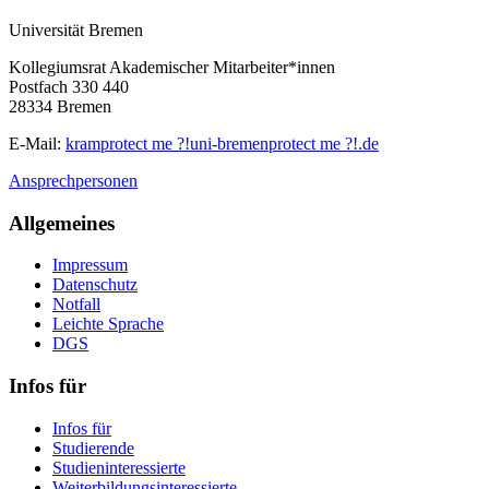
Universität Bremen
Kollegiumsrat Akademischer Mitarbeiter*innen
Postfach 330 440
28334 Bremen
E-Mail:
kram
protect me ?!
uni-bremen
protect me ?!
.de
Ansprechpersonen
Allgemeines
Impressum
Datenschutz
Notfall
Leichte Sprache
DGS
Infos für
Infos für
Studierende
Studieninteressierte
Weiterbildungsinteressierte