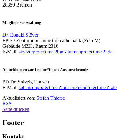
28359 Bremen
Mitgliederverwaltung
Dr. Ronald Stöver
FB 3 / Zentrum für Industriemathematik (ZeTeM)
Gebäude MZH, Raum 2310
E-Mail:
stoever
protect me ?!
uni-bremen
protect me ?!
.de
Anmeldungen zur Lektor*innen-Austauschrunde
PD Dr. Solveig Hansen
E-Mail:
sohansen
protect me ?!
uni-bremen
protect me ?!
.de
Aktualisiert von:
Stefan Thierse
RSS
Seite drucken
Footer
Kontakt