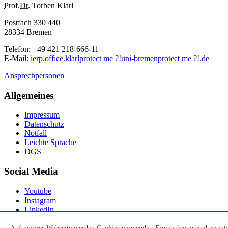
Prof.
Dr.
Torben Klarl
Postfach 330 440
28334 Bremen
Telefon: +49 421 218-666-11
E-Mail
:
ierp.office.klarl
protect me ?!
uni-bremen
protect me ?!
.de
Ansprechpersonen
Allgemeines
Impressum
Datenschutz
Notfall
Leichte Sprache
DGS
Social Media
Youtube
Instagram
LinkedIn
Mastodon