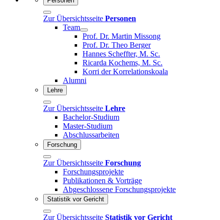
Personen
Zur Übersichtsseite
Personen
Team
Prof. Dr. Martin Missong
Prof. Dr. Theo Berger
Hannes Scheffter, M. Sc.
Ricarda Kochems, M. Sc.
Korri der Korrelationskoala
Alumni
Lehre
Zur Übersichtsseite
Lehre
Bachelor-Studium
Master-Studium
Abschlussarbeiten
Forschung
Zur Übersichtsseite
Forschung
Forschungsprojekte
Publikationen & Vorträge
Abgeschlossene Forschungsprojekte
Statistik vor Gericht
Zur Übersichtsseite
Statistik vor Gericht