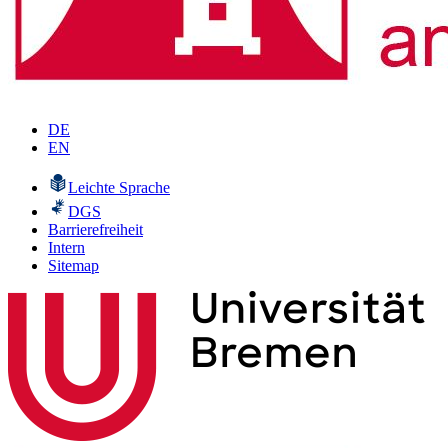
DE
EN
Leichte Sprache
DGS
Barrierefreiheit
Intern
Sitemap