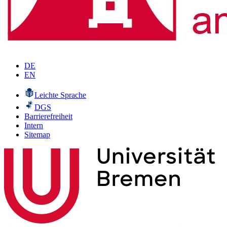
DE
EN
Leichte Sprache
DGS
Barrierefreiheit
Intern
Sitemap