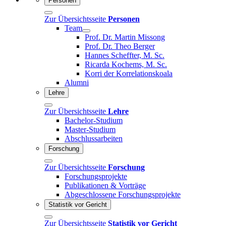
Personen
Zur Übersichtsseite
Personen
Team
Prof. Dr. Martin Missong
Prof. Dr. Theo Berger
Hannes Scheffter, M. Sc.
Ricarda Kochems, M. Sc.
Korri der Korrelationskoala
Alumni
Lehre
Zur Übersichtsseite
Lehre
Bachelor-Studium
Master-Studium
Abschlussarbeiten
Forschung
Zur Übersichtsseite
Forschung
Forschungsprojekte
Publikationen & Vorträge
Abgeschlossene Forschungsprojekte
Statistik vor Gericht
Zur Übersichtsseite
Statistik vor Gericht