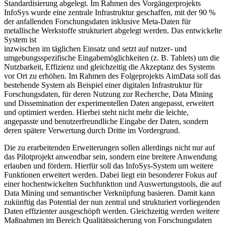
Standardisierung abgelegt. Im Rahmen des Vorgängerprojekts
InfoSys wurde eine zentrale Infrastruktur geschaffen, mit der 90 %
der anfallenden Forschungsdaten inklusive Meta-Daten für
metallische Werkstoffe strukturiert abgelegt werden. Das entwickelte
System ist
inzwischen im täglichen Einsatz und setzt auf nutzer- und
umgebungsspezifische Eingabemöglichkeiten (z. B. Tablets) um die
Nutzbarkeit, Effizienz und gleichzeitig die Akzeptanz des Systems
vor Ort zu erhöhen. Im Rahmen des Folgeprojekts AimData soll das
bestehende System als Beispiel einer digitalen Infrastruktur für
Forschungsdaten, für deren Nutzung zur Recherche, Data Mining
und Dissemination der experimentellen Daten angepasst, erweitert
und optimiert werden. Hierbei steht nicht mehr die leichte,
angepasste und benutzerfreundliche Eingabe der Daten, sondern
deren spätere Verwertung durch Dritte im Vordergrund.
Die zu erarbeitenden Erweiterungen sollen allerdings nicht nur auf
das Pilotprojekt anwendbar sein, sondern eine breitere Anwendung
erlauben und fördern. Hierfür soll das InfoSys-System um weitere
Funktionen erweitert werden. Dabei liegt ein besonderer Fokus auf
einer hochentwickelten Suchfunktion und Auswertungstools, die auf
Data Mining und semantischer Verknüpfung basieren. Damit kann
zukünftig das Potential der nun zentral und strukturiert vorliegenden
Daten effizienter ausgeschöpft werden. Gleichzeitig werden weitere
Maßnahmen im Bereich Qualitätssicherung von Forschungsdaten