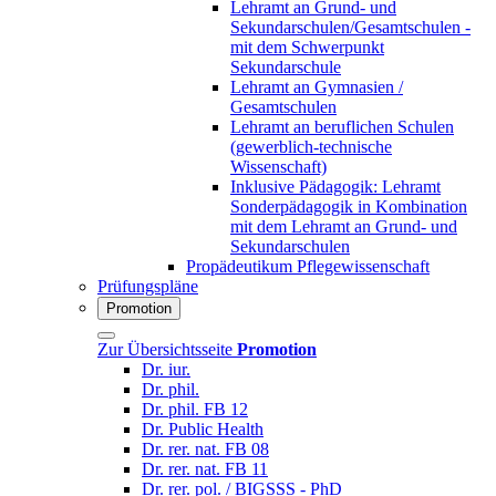
Lehramt an Grund- und
Sekundarschulen/Gesamtschulen -
mit dem Schwerpunkt
Sekundarschule
Lehramt an Gymnasien /
Gesamtschulen
Lehramt an beruflichen Schulen
(gewerblich-technische
Wissenschaft)
Inklusive Pädagogik: Lehramt
Sonderpädagogik in Kombination
mit dem Lehramt an Grund- und
Sekundarschulen
Propädeutikum Pflegewissenschaft
Prüfungspläne
Promotion
Zur Übersichtsseite
Promotion
Dr. iur.
Dr. phil.
Dr. phil. FB 12
Dr. Public Health
Dr. rer. nat. FB 08
Dr. rer. nat. FB 11
Dr. rer. pol. / BIGSSS - PhD