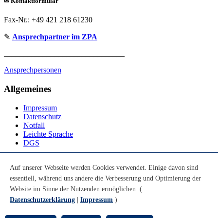
✉
Kontaktformular
Fax-Nr.: +49 421 218 61230
✎
Ansprechpartner im ZPA
_______________________________
Ansprechpersonen
Allgemeines
Impressum
Datenschutz
Notfall
Leichte Sprache
DGS
Social Media
Auf unserer Webseite werden Cookies verwendet. Einige davon sind
essentiell, während uns andere die Verbesserung und Optimierung der
Youtube
Instagram
Website im Sinne der Nutzenden ermöglichen. (
LinkedIn
Datenschutzerklärung
|
Impressum
)
Mastodon