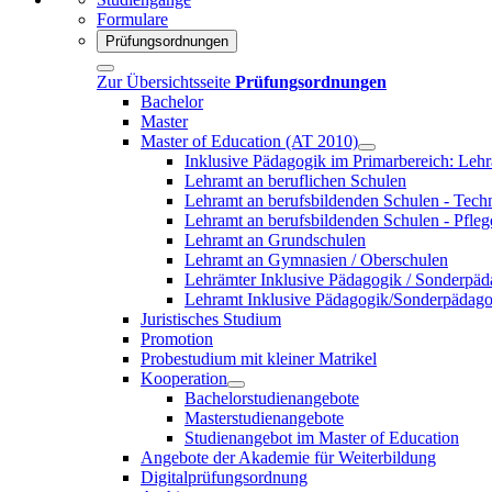
Formulare
Prüfungsordnungen
Zur Übersichtsseite
Prüfungsordnungen
Bachelor
Master
Master of Education (AT 2010)
Inklusive Pädagogik im Primarbereich: Le
Lehramt an beruflichen Schulen
Lehramt an berufsbildenden Schulen - Tech
Lehramt an berufsbildenden Schulen - Pfleg
Lehramt an Grundschulen
Lehramt an Gymnasien / Oberschulen
Lehrämter Inklusive Pädagogik / Sonderpä
Lehramt Inklusive Pädagogik/Sonderpädag
Juristisches Studium
Promotion
Probestudium mit kleiner Matrikel
Kooperation
Bachelorstudienangebote
Masterstudienangebote
Studienangebot im Master of Education
Angebote der Akademie für Weiterbildung
Digitalprüfungsordnung