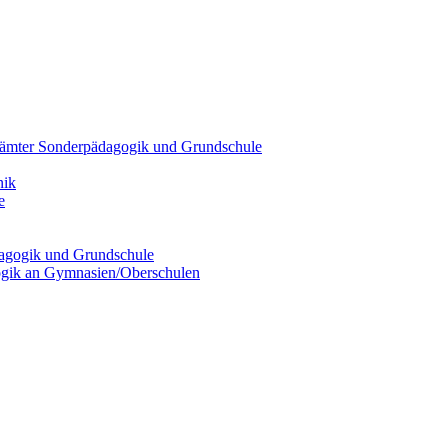
hrämter Sonderpädagogik und Grundschule
nik
e
dagogik und Grundschule
ogik an Gymnasien/Oberschulen