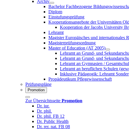
Archiv
Bachelor Fachbezogene Bildungswissenscha
Diplom
Einstufungsprüfung
Kooperationsangebote der Universitäten O
Kooperation der Jacobs University B
Lehramt
Magister Europäisches und internationales 
Magisterprüfungsordnung
Master of Education (AT 2005)
Lehramt an Grund- und Sekundarschu
Lehramt an Grund- und Sekundarschu
Lehramt an Gymnasien / Gesamtschu
Lehramt an beruflichen Schulen (gewe
Inklusive Pädagogik: Lehramt Sonde
Propädeutikum Pflegewissenschaft
Prüfungspläne
Promotion
Zur Übersichtsseite
Promotion
Dr. iur.
Dr. phil.
Dr. phil. FB 12
Dr. Public Health
Dr. rer. nat. FB 08