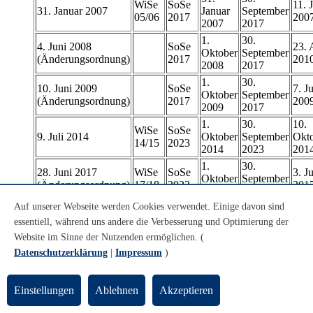
WiSe
SoSe
11. J
31. Januar 2007
Januar
September
05/06
2017
200
2007
2017
1.
30.
4. Juni 2008
SoSe
23. 
Oktober
September
(Änderungsordnung)
2017
201
2008
2017
1.
30.
10. Juni 2009
SoSe
7. Ju
Oktober
September
(Änderungsordnung)
2017
200
2009
2017
1.
30.
10.
WiSe
SoSe
9. Juli 2014
Oktober
September
Okt
14/15
2023
2014
2023
201
1.
30.
28. Juni 2017
WiSe
SoSe
3. Ju
Oktober
September
(Änderungsordnung)
17/18
2023
201
2017
2023
Auf unserer Webseite werden Cookies verwendet. Einige davon sind
1.
30.
26. Juni 2019
WiSe
SoSe
28. 
Oktober
September
essentiell, während uns andere die Verbesserung und Optimierung der
(Änderungsordnung)
19/20
2023
201
2019
2023
Website im Sinne der Nutzenden ermöglichen. (
1.
Datenschutzerklärung
|
Impressum
)
WiSe
23. J
15. Juli 2020
Oktober
20/21
202
2020
Einstellungen
Ablehnen
Akzeptieren
1.
15. Mai 2024
WiSe
16. 
Oktober
(Änderungsordnung)
24/25
202