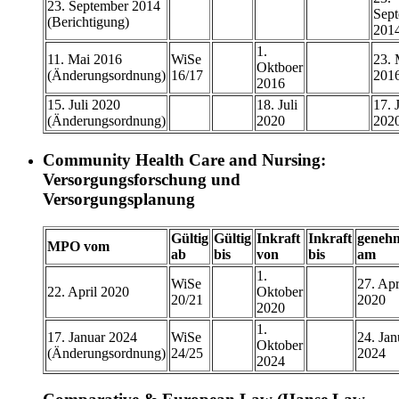
23. September 2014
Sep
(Berichtigung)
201
1.
11. Mai 2016
WiSe
23. 
Oktboer
(Änderungsordnung)
16/17
201
2016
15. Juli 2020
18. Juli
17. J
(Änderungsordnung)
2020
202
Community Health Care and Nursing:
Versorgungsforschung und
Versorgungsplanung
Gültig
Gültig
Inkraft
Inkraft
genehm
MPO vom
ab
bis
von
bis
am
1.
WiSe
27. Apr
22. April 2020
Oktober
20/21
2020
2020
1.
17. Januar 2024
WiSe
24. Jan
Oktober
(Änderungsordnung)
24/25
2024
2024