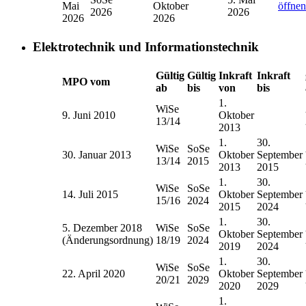
Mai
Oktober
öffnen
2026
2026
2026
2026
Elektrotechnik und Informationstechnik
Gültig
Gültig
Inkraft
Inkraft
MPO vom
ab
bis
von
bis
1.
WiSe
9. Juni 2010
Oktober
13/14
2013
1.
30.
WiSe
SoSe
30. Januar 2013
Oktober
September
13/14
2015
2013
2015
1.
30.
WiSe
SoSe
14. Juli 2015
Oktober
September
15/16
2024
2015
2024
1.
30.
5. Dezember 2018
WiSe
SoSe
Oktober
September
(Änderungsordnung)
18/19
2024
2019
2024
1.
30.
WiSe
SoSe
22. April 2020
Oktober
September
20/21
2029
2020
2029
1.