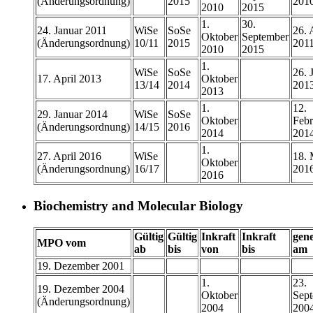
(Änderungsordnung)
2015
201
2010
2015
1.
30.
24. Januar 2011
WiSe
SoSe
26. 
Oktober
September
(Änderungsordnung)
10/11
2015
201
2010
2015
1.
WiSe
SoSe
26. 
17. April 2013
Oktober
13/14
2014
201
2013
1.
12.
29. Januar 2014
WiSe
SoSe
Oktober
Febr
(Änderungsordnung)
14/15
2016
2014
201
1.
27. April 2016
WiSe
18. 
Oktober
(Änderungsordnung)
16/17
201
2016
Biochemistry and Molecular Biology
Gültig
Gültig
Inkraft
Inkraft
gen
MPO vom
ab
bis
von
bis
am
19. Dezember 2001
1.
23.
19. Dezember 2004
Oktober
Sep
(Änderungsordnung)
2004
200