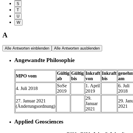
S
T
U
W
A
Alle Antworten einblenden
Alle Antworten ausblenden
Angewandte Philosophie
Gültig
Gültig
Inkraft
Inkraft
genehm
MPO vom
ab
bis
von
bis
am
SoSe
1. April
6. Juli
4. Juli 2018
2019
2019
2018
29.
27. Januar 2021
29. Jan
Januar
(Änderungsordnung)
2021
2021
Applied Geosciences