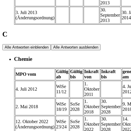
2013
30.
3. Juli 2013
30. 
September
(Änderungsordnung)
2014
2013
C
Alle Antworten einblenden
Alle Antworten ausblenden
Chemie
Gültig
Gültig
Inkraft
Inkraft
gen
MPO vom
ab
bis
von
bis
am
1.
WiSe
4. Ju
4. Juli 2012
Oktober
11/12
201
2011
1.
30.
WiSe
SoSe
9. M
2. Mai 2018
Oktober
September
18/19
2028
201
2018
2028
1.
30.
14.
12. Oktober 2022
WiSe
SoSe
Oktober
September
Okt
(Änderungsordnung)
23/24
2028
2022
2028
202