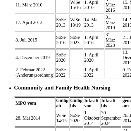
WiSe
1. April
15. 
11. März 2010
März
15/16
2010
201
2016
31.
SoSe
WiSe
14. Mai
14. 
17. April 2013
März
2013
18/19
2013
201
2019
31.
SoSe
SoSe
1. April
21. J
8. Juli 2015
März
2016
2023
2016
201
2023
13.
SoSe
1. April
4. Dezember 2019
Dez
2020
2020
201
2. Februar 2022
SoSe
1. April
9. F
(Änderungsordnung)
2022
2022
202
Community and Family Health Nursing
Gültig
Gültig
Inkraft
Inkraft
gen
MPO vom
ab
bis
von
bis
am
1.
30.
WiSe
SoSe
26. 
28. Mai 2014
Oktober
September
14/15
2020
201
2014
2024
23.