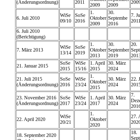
(Änderungsordnung)
2011
200
2009
2009
1.
30.
WiSe
SoSe
7. Ju
6. Juli 2010
Oktober
Septembe
09/10
2016
201
2009
2016
6. Juli 2010
(Berichtigung)
1.
30.
20.
WiSe
SoSe
7. März 2013
Oktober
September
Sep
13/14
2019
2013
2019
201
SoSe
WiSe
1. April
30. März
21. Januar 2015
2015
15/16
2015
2024
1.
21. Juli 2015
SoSe
WiSe
30. März
22. J
Oktober
(Änderungsordnung)
2016
23/24
2024
201
2015
7.
23. November 2016
SoSe
WiSe
1. April
30. März
Dez
(Änderungsordnung)
2017
23/24
2017
2024
201
1.
WiSe
27. 
22. April 2020
Oktober
20/21
202
2020
18.
18. September 2020
Sep