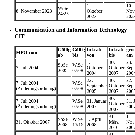
1.
10.
WiSe
8. November 2023
Oktober
Nov
24/25
2023
202
Communication and Information Technology
CIT
Gültig
Gültig
Inkraft
Inkraft
gen
MPO vom
ab
bis
von
bis
am
1.
30.
23.
SoSe
WiSe
7. Juli 2004
Oktober
Oktober
Sep
2005
07/08
2004
2007
200
22.
30.
22.
7. Juli 2004
WiSe
September
Oktober
Sep
(Änderungsordnung)
07/08
2005
2007
200
30.
7. Juli 2004
WiSe
31. Januar
31. 
Oktober
(Änderungsordnung)
07/08
2007
200
2007
31.
1.
SoSe
WiSe
1. April
31. Oktober 2007
März
Nov
2008
15/16
2008
2016
200
31.