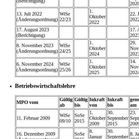
(Berichtigung)
202
1.
13. Juli 2022
WiSe
22. J
Oktober
(Änderungsordnung)
22/23
202
2022
17. August 2023
17. 
(Berichtigung)
202
1.
29.
8. November 2023
WiSe
Oktober
Nov
(Änderungsordnung)
24/25
2024
202
1.
14.
6. November 2024
WiSe
Oktober
Nov
(Änderungsordnung)
25/26
2025
202
Betriebswirtschaftslehre
Gültig
Gültig
Inkraft
Inkraft
gen
MPO vom
ab
bis
von
bis
am
1.
30.
23.
WiSe
SoSe
11. Februar 2009
Oktober
September
Sep
09/10
2015
2009
2015
200
8.
30.
16. Dezember 2009
SoSe
8. J
Januar
September