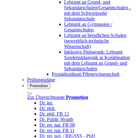
Lehramt an Grund- und
Sekundarschulen/Gesamtschulen -
mit dem Schwerpunkt
Sekundarschule
Lehramt an Gymnasien /
Gesamtschulen
Lehramt an beruflichen Schulen
(gewerblich-technische
Wissenschaft)
Inklusive Pädagogik: Lehramt
Sonderpädagogik in Kombination
mit dem Lehramt an Grund- und
Sekundarschulen
Propädeutikum Pflegewissenschaft
Prüfungspläne
Promotion
Zur Übersichtsseite
Promotion
Dr. iur.
Dr. phil.
Dr. phil. FB 12
Dr. Public Health
Dr. rer. nat. FB 08
Dr. rer. nat. FB 11
Dr. rer. pol. / BIGSSS - PhD