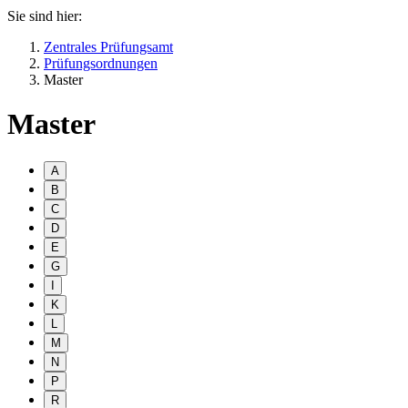
Sie sind hier:
Zentrales Prüfungsamt
Prüfungsordnungen
Master
Master
A
B
C
D
E
G
I
K
L
M
N
P
R