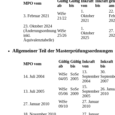
Gültig
Gültig
Inkraft
Inkraft
gen
MPO vom
ab
bis
von
bis
am
1.
22.
WiSe
3. Februar 2021
Oktober
Feb
21/22
2021
202
23. Oktober 2024
1.
(Änderungsordnung
WiSe
27.
Oktober
inkl.
25/26
202
2025
Äquivalenztabelle)
Allgemeiner Teil der Masterprüfungsordnungen
Gültig
Gültig
Inkraft
Inkraft
MPO vom
ab
bis
von
bis
13.
30.
WiSe
SoSe
14. Juli 2004
September
Septemb
04/05
2005
2004
2007
15.
WiSe
SoSe
26. Janu
13. Juli 2005
September
05/06
2009
2010
2005
WiSe
27. Januar
27. Januar 2010
09/10
2010
18. November 2010
27. Januar