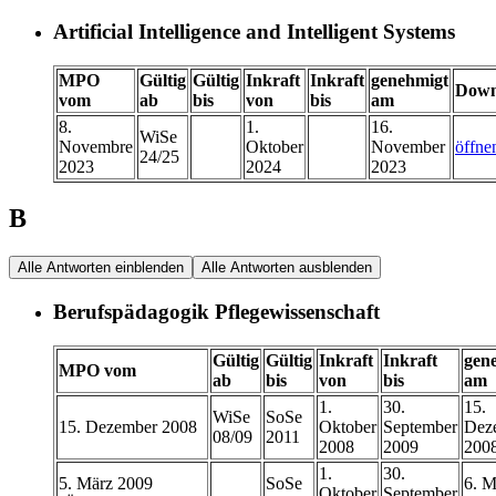
Artificial Intelligence and Intelligent Systems
MPO
Gültig
Gültig
Inkraft
Inkraft
genehmigt
Down
vom
ab
bis
von
bis
am
8.
1.
16.
WiSe
Novembre
Oktober
November
öffne
24/25
2023
2024
2023
B
Alle Antworten einblenden
Alle Antworten ausblenden
Berufspädagogik Pflegewissenschaft
Gültig
Gültig
Inkraft
Inkraft
gen
MPO vom
ab
bis
von
bis
am
1.
30.
15.
WiSe
SoSe
15. Dezember 2008
Oktober
September
Dez
08/09
2011
2008
2009
200
1.
30.
5. März 2009
SoSe
6. M
Oktober
September