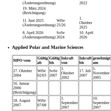
(Änderungsordnung)
2022
19. März 2024
(Berichtigung)
1.
11. Juni 2025
WiSe
Oktober
(Änderungsordnung)
25/26
2025
8. April 2026
SoSe
10. April
(Änderungsordnung)
2024
2026
Applied Polar and Marine Sciences
Gültig
Gültig
Inkraft
Inkraft
genehmigt
MPO vom
ab
bis
von
bis
am
1.
1.
27. Oktober
WiSe
SoSe
17. Juli
Oktober
November
2004
02/03
2007
2007
2002
2005
16. Januar
2006
(Berichtigung)
1.
10.
18. August
WiSe
September
September
2007
07/08
2007
2007