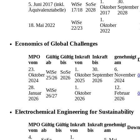
1.
30.
5. Juni 2017 (inkl.
WiSe
SoSe
Oktober
September
Äquivalenztabelle)
17/18
2028
2017
2028
1.
WiSe
18. Mai 2022
Oktober
22/23
2022
Economics of Global Challenges
MPO
Gültig
Gültig
Inkraft
Inkraft
genehmigt
vom
ab
bis
von
bis
am
23.
1.
30.
6.
WiSe
SoSe
Oktober
Oktober
September
November
ö
25/26
2026
2024
2025
2026
2024
28.
1.
12.
WiSe
Januar
Oktober
Februar
ö
26/27
2026
2026
2026
Electrochemical Engineering for Sustainability
MPO
Gültig
Gültig
Inkraft
Inkraft
genehmigt
Down
vom
ab
bis
von
bis
am
4.
1.
SoSe
5. Mai