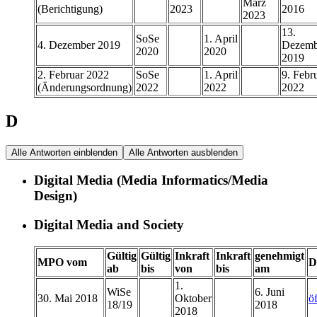
März
(Berichtigung)
2023
2016
2023
13.
SoSe
1. April
4. Dezember 2019
Dezemb
2020
2020
2019
2. Februar 2022
SoSe
1. April
9. Febr
(Änderungsordnung)
2022
2022
2022
D
Alle Antworten einblenden
Alle Antworten ausblenden
Digital Media (Media Informatics/Media
Design)
Digital Media and Society
Gültig
Gültig
Inkraft
Inkraft
genehmigt
MPO vom
D
ab
bis
von
bis
am
1.
WiSe
6. Juni
30. Mai 2018
Oktober
ö
18/19
2018
2018