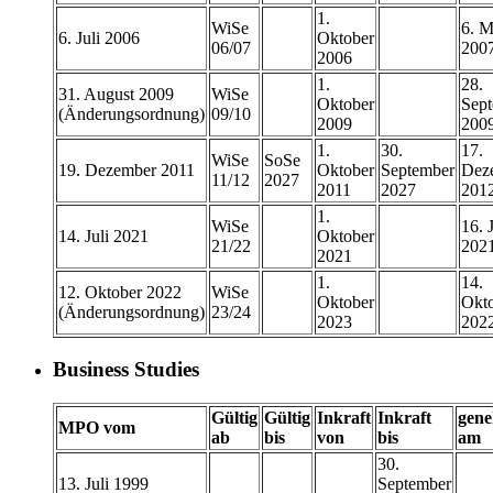
1.
WiSe
6. M
6. Juli 2006
Oktober
06/07
200
2006
1.
28.
31. August 2009
WiSe
Oktober
Sep
(Änderungsordnung)
09/10
2009
200
1.
30.
17.
WiSe
SoSe
19. Dezember 2011
Oktober
September
Dez
11/12
2027
2011
2027
201
1.
WiSe
16. J
14. Juli 2021
Oktober
21/22
202
2021
1.
14.
12. Oktober 2022
WiSe
Oktober
Okt
(Änderungsordnung)
23/24
2023
202
Business Studies
Gültig
Gültig
Inkraft
Inkraft
gene
MPO vom
ab
bis
von
bis
am
30.
13. Juli 1999
September