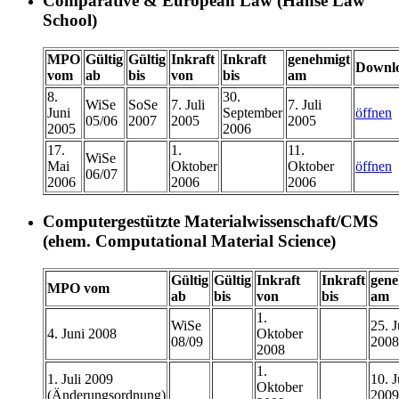
Comparative & European Law (Hanse Law
School)
MPO
Gültig
Gültig
Inkraft
Inkraft
genehmigt
Downl
vom
ab
bis
von
bis
am
8.
30.
WiSe
SoSe
7. Juli
7. Juli
Juni
September
öffnen
05/06
2007
2005
2005
2005
2006
17.
1.
11.
WiSe
Mai
Oktober
Oktober
öffnen
06/07
2006
2006
2006
Computergestützte Materialwissenschaft/CMS
(ehem. Computational Material Science)
Gültig
Gültig
Inkraft
Inkraft
gene
MPO vom
ab
bis
von
bis
am
1.
WiSe
25. J
4. Juni 2008
Oktober
08/09
2008
2008
1.
1. Juli 2009
10. J
Oktober
(Änderungsordnung)
2009