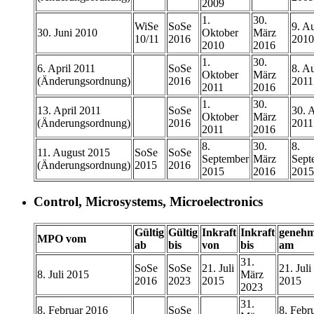
2009
1.
30.
WiSe
SoSe
9. A
30. Juni 2010
Oktober
März
10/11
2016
2010
2010
2016
1.
30.
6. April 2011
SoSe
8. A
Oktober
März
(Änderungsordnung)
2016
2011
2011
2016
1.
30.
13. April 2011
SoSe
30. 
Oktober
März
(Änderungsordnung)
2016
2011
2011
2016
8.
30.
8.
11. August 2015
SoSe
SoSe
September
März
Sept
(Änderungsordnung)
2015
2016
2015
2016
2015
Control, Microsystems, Microelectronics
Gültig
Gültig
Inkraft
Inkraft
genehm
MPO vom
ab
bis
von
bis
am
31.
SoSe
SoSe
21. Juli
21. Juli
8. Juli 2015
März
2016
2023
2015
2015
2023
31.
8. Februar 2016
SoSe
8. Febr