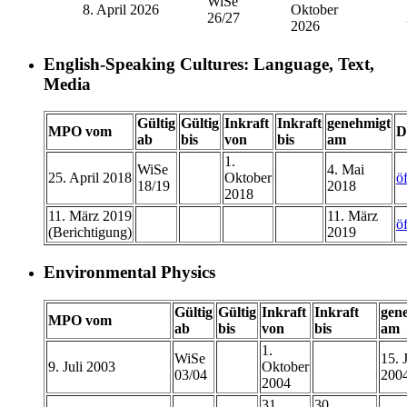
WiSe
8. April 2026
Oktober
26/27
2026
English-Speaking Cultures: Language, Text,
Media
Gültig
Gültig
Inkraft
Inkraft
genehmigt
MPO vom
D
ab
bis
von
bis
am
1.
WiSe
4. Mai
25. April 2018
Oktober
ö
18/19
2018
2018
11. März 2019
11. März
ö
(Berichtigung)
2019
Environmental Physics
Gültig
Gültig
Inkraft
Inkraft
gen
MPO vom
ab
bis
von
bis
am
1.
WiSe
15. 
9. Juli 2003
Oktober
03/04
200
2004
31.
30.