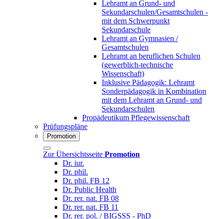
Lehramt an Grund- und
Sekundarschulen/Gesamtschulen -
mit dem Schwerpunkt
Sekundarschule
Lehramt an Gymnasien /
Gesamtschulen
Lehramt an beruflichen Schulen
(gewerblich-technische
Wissenschaft)
Inklusive Pädagogik: Lehramt
Sonderpädagogik in Kombination
mit dem Lehramt an Grund- und
Sekundarschulen
Propädeutikum Pflegewissenschaft
Prüfungspläne
Promotion
Zur Übersichtsseite
Promotion
Dr. iur.
Dr. phil.
Dr. phil. FB 12
Dr. Public Health
Dr. rer. nat. FB 08
Dr. rer. nat. FB 11
Dr. rer. pol. / BIGSSS - PhD