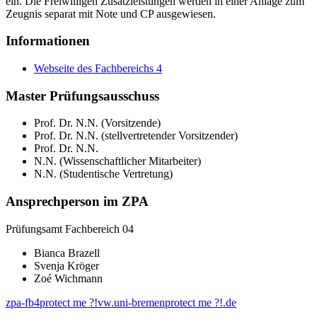
ein. Die Freiwilligen Zusatzleistungen werden in einer Anlage zum
Zeugnis separat mit Note und CP ausgewiesen.
Informationen
Webseite des Fachbereichs 4
Master Prüfungsausschuss
Prof. Dr. N.N. (Vorsitzende)
Prof. Dr. N.N. (stellvertretender Vorsitzender)
Prof. Dr. N.N.
N.N. (Wissenschaftlicher Mitarbeiter)
N.N. (Studentische Vertretung)
Ansprechperson im ZPA
Prüfungsamt Fachbereich 04
Bianca Brazell
Svenja Kröger
Zoé Wichmann
zpa-fb4
protect me ?!
vw.uni-bremen
protect me ?!
.de