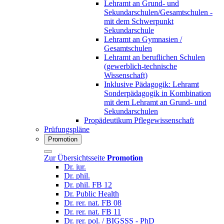
Lehramt an Grund- und
Sekundarschulen/Gesamtschulen -
mit dem Schwerpunkt
Sekundarschule
Lehramt an Gymnasien /
Gesamtschulen
Lehramt an beruflichen Schulen
(gewerblich-technische
Wissenschaft)
Inklusive Pädagogik: Lehramt
Sonderpädagogik in Kombination
mit dem Lehramt an Grund- und
Sekundarschulen
Propädeutikum Pflegewissenschaft
Prüfungspläne
Promotion
Zur Übersichtsseite
Promotion
Dr. iur.
Dr. phil.
Dr. phil. FB 12
Dr. Public Health
Dr. rer. nat. FB 08
Dr. rer. nat. FB 11
Dr. rer. pol. / BIGSSS - PhD