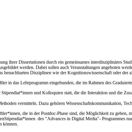
ung ihrer Dissertationen durch ein gemeinsames interdisziplinäres Stu
e ausgebildet werden. Dabei sollen auch Veranstaltungen angeboten werd
 benachbarten Disziplinen wie der Kognitionswissenschaft oder der a
tler in das Lehrprogramm eingebunden, die im Rahmen des Graduierten
Stipendiat*innen und Kolloquien statt, die die Interaktion und die Zus
d Methoden vermitteln. Dazu gehören Wissenschaftskommunikation, Tech
er*innen, die in der Postdoc-Phase sind, die Möglichkeit zu geben, m
genStipendiat*innen des "Advances in Digital Media"- Programmes nun 
in können.