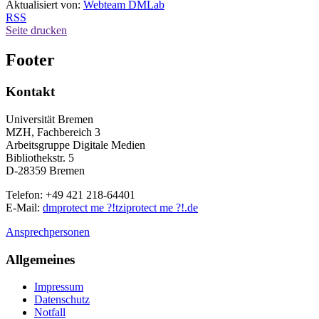
Aktualisiert von:
Webteam DMLab
RSS
Seite drucken
Footer
Kontakt
Universität Bremen
MZH, Fachbereich 3
Arbeitsgruppe Digitale Medien
Bibliothekstr. 5
D-28359 Bremen
Telefon: +49 421 218-64401
E-Mail:
dm
protect me ?!
tzi
protect me ?!
.de
Ansprechpersonen
Allgemeines
Impressum
Datenschutz
Notfall