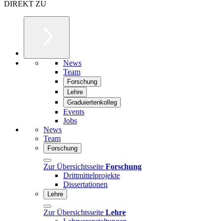
DIREKT ZU
News
Team
Forschung
Lehre
Graduiertenkolleg
Events
Jobs
News
Team
Forschung
Zur Übersichtsseite
Forschung
Drittmittelprojekte
Dissertationen
Lehre
Zur Übersichtsseite
Lehre