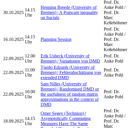
Prof. Dr.
Henning Breede (University of
Anke Pohl /
14.15
30.10.2025
Bremen) | A Poincare inequality
Prof. Dr.
Uhr
on fractals
Marc
Keßeböhmer
Prof. Dr.
Anke Pohl /
14.15
16.10.2025
Planning Session
Prof. Dr.
Uhr
Marc
Keßeböhmer
12.00
Erik Usbeck (University of
Prof. Dr.
22.09.2025
Uhr
Bremen) | Variationen von DMD
Anke Pohl
Tjardo Edzards (University of
11.00
Prof. Dr.
22.09.2025
Bremen) | Fehlerabschätzung von
Uhr
Anke Pohl
extended DMD
Sam Nilles (University of
Bremen) | Randomised DMD or
10.00
Prof. Dr.
22.09.2025
the usefulness of random matrix
Uhr
Anke Pohl
approximations in the context of
DMD
Prof. Dr.
Omer Segev (Technion) |
Anke Pohl /
14.15
Asymptotically Commuting
18.09.2025
Prof. Dr.
Uhr
Measures Have The Same
Marc