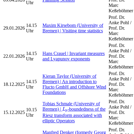
Uhr
Marc
Keßeböhmer
Prof. Dr.
Anke Pohl /
14.15
Maxim Kirsebom (University of
29.01.2026
Prof. Dr.
Uhr
Bremen) | Visiting time statistics
Marc
Keßeböhmer
Prof. Dr.
Anke Pohl /
14.15
Hans Crauel | Invariant measures
22.01.2026
Prof. Dr.
Uhr
and Lyapunov exponents
Marc
Keßeböhmer
Prof. Dr.
Kieran Taylor (University of
Anke Pohl /
14.15
Bremen) | An introduction to
18.12.2025
Prof. Dr.
Uhr
Flucto GmbH and Offshore Wind
Marc
Foundations
Keßeböhmer
Prof. Dr.
Tobias Schmale (University of
L
p
Anke Pohl /
Bremen) |
-boundedness of the
10.15
L
p
15.12.2025
Prof. Dr.
Uhr
Riesz transform associated with
Marc
elliptic Operators
Keßeböhmer
Prof. Dr.
Manfred Denker (formerly Georg