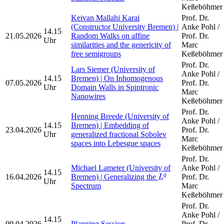
Keßeböhmer
Keivan Mallahi Karai
Prof. Dr.
(Constructor University Bremen) |
Anke Pohl /
14.15
21.05.2026
Random Walks on affine
Prof. Dr.
Uhr
similarities and the genericity of
Marc
free semigroups
Keßeböhmer
Prof. Dr.
Lars Siemer (University of
Anke Pohl /
14.15
Bremen) | On Inhomogenous
07.05.2026
Prof. Dr.
Uhr
Domain Walls in Spintronic
Marc
Nanowires
Keßeböhmer
Prof. Dr.
Henning Breede (University of
Anke Pohl /
14.15
Bremen) | Embedding of
23.04.2026
Prof. Dr.
Uhr
generalized fractional Sobolev
Marc
spaces into Lebesgue spaces
Keßeböhmer
Prof. Dr.
Michael Lameter (University of
Anke Pohl /
14.15
L
q
16.04.2026
Bremen) | Generalizing the
Prof. Dr.
q
L
Uhr
Spectrum
Marc
Keßeböhmer
Prof. Dr.
Anke Pohl /
14.15
09.04.2026
Planning Session
Prof. Dr.