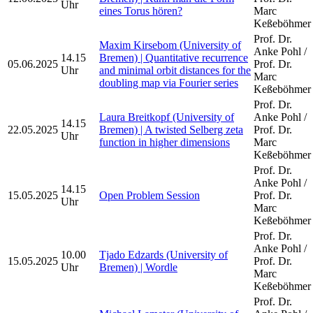
Uhr
eines Torus hören?
Marc
Keßeböhmer
Prof. Dr.
Maxim Kirsebom (University of
Anke Pohl /
14.15
Bremen) | Quantitative recurrence
05.06.2025
Prof. Dr.
Uhr
and minimal orbit distances for the
Marc
doubling map via Fourier series
Keßeböhmer
Prof. Dr.
Laura Breitkopf (University of
Anke Pohl /
14.15
22.05.2025
Bremen) | A twisted Selberg zeta
Prof. Dr.
Uhr
function in higher dimensions
Marc
Keßeböhmer
Prof. Dr.
Anke Pohl /
14.15
15.05.2025
Open Problem Session
Prof. Dr.
Uhr
Marc
Keßeböhmer
Prof. Dr.
Anke Pohl /
10.00
Tjado Edzards (University of
15.05.2025
Prof. Dr.
Uhr
Bremen) | Wordle
Marc
Keßeböhmer
Prof. Dr.