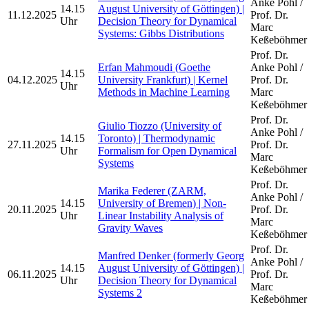
Anke Pohl /
14.15
August University of Göttingen) |
11.12.2025
Prof. Dr.
Uhr
Decision Theory for Dynamical
Marc
Systems: Gibbs Distributions
Keßeböhmer
Prof. Dr.
Erfan Mahmoudi (Goethe
Anke Pohl /
14.15
04.12.2025
University Frankfurt) | Kernel
Prof. Dr.
Uhr
Methods in Machine Learning
Marc
Keßeböhmer
Prof. Dr.
Giulio Tiozzo (University of
Anke Pohl /
14.15
Toronto) | Thermodynamic
27.11.2025
Prof. Dr.
Uhr
Formalism for Open Dynamical
Marc
Systems
Keßeböhmer
Prof. Dr.
Marika Federer (ZARM,
Anke Pohl /
14.15
University of Bremen) | Non-
20.11.2025
Prof. Dr.
Uhr
Linear Instability Analysis of
Marc
Gravity Waves
Keßeböhmer
Prof. Dr.
Manfred Denker (formerly Georg
Anke Pohl /
14.15
August University of Göttingen) |
06.11.2025
Prof. Dr.
Uhr
Decision Theory for Dynamical
Marc
Systems 2
Keßeböhmer