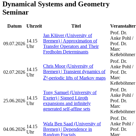
Dynamical Systems and Geometry
Seminar
Datum
Uhrzeit
Titel
Veranstalter
Prof. Dr.
Jan Klüver (University of
Anke Pohl /
14.15
Bremen) | Approximation of
09.07.2026
Prof. Dr.
Uhr
Transfer Operators and Their
Marc
Fredholm Determinants
Keßeböhmer
Prof. Dr.
Chris Moor (University of
Anke Pohl /
14.15
Bremen) | Transient dynamics of
02.07.2026
Prof. Dr.
Uhr
Marc
ℤᵈ-periodic lifts of Markov maps
Keßeböhmer
Prof. Dr.
Tony Samuel (University of
Anke Pohl /
14.15
Exeter) | Signed Lüroth
25.06.2026
Prof. Dr.
Uhr
expansions and infinitely
Marc
generated self-affine sets
Keßeböhmer
Prof. Dr.
Wafa Ben Saad (University of
Anke Pohl /
14.15
04.06.2026
Bremen) | Dependence in
Prof. Dr.
Uhr
Random Fractals
Marc