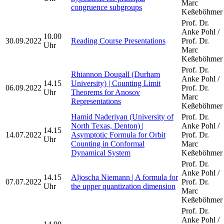
Marc
congruence subgroups
Keßeböhmer
Prof. Dr.
Anke Pohl /
10.00
30.09.2022
Reading Course Presentations
Prof. Dr.
Uhr
Marc
Keßeböhmer
Prof. Dr.
Rhiannon Dougall (Durham
Anke Pohl /
14.15
University) | Counting Limit
06.09.2022
Prof. Dr.
Uhr
Theorems for Anosov
Marc
Representations
Keßeböhmer
Hamid Naderiyan (University of
Prof. Dr.
North Texas, Denton) |
Anke Pohl /
14.15
14.07.2022
Asymptotic Formula for Orbit
Prof. Dr.
Uhr
Counting in Conformal
Marc
Dynamical System
Keßeböhmer
Prof. Dr.
Anke Pohl /
14.15
Aljoscha Niemann | A formula for
07.07.2022
Prof. Dr.
Uhr
the upper quantization dimension
Marc
Keßeböhmer
Prof. Dr.
Anke Pohl /