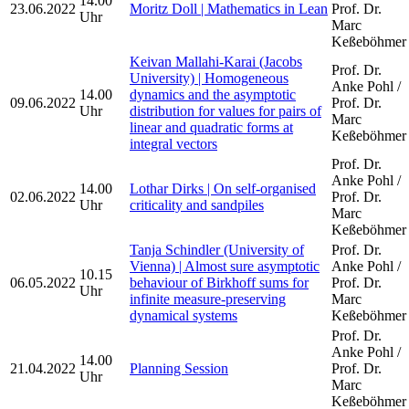
14.00
23.06.2022
Moritz Doll | Mathematics in Lean
Prof. Dr.
Uhr
Marc
Keßeböhmer
Keivan Mallahi-Karai (Jacobs
Prof. Dr.
University) | Homogeneous
Anke Pohl /
14.00
dynamics and the asymptotic
09.06.2022
Prof. Dr.
Uhr
distribution for values for pairs of
Marc
linear and quadratic forms at
Keßeböhmer
integral vectors
Prof. Dr.
Anke Pohl /
14.00
Lothar Dirks | On self-organised
02.06.2022
Prof. Dr.
Uhr
criticality and sandpiles
Marc
Keßeböhmer
Tanja Schindler (University of
Prof. Dr.
Vienna) | Almost sure asymptotic
Anke Pohl /
10.15
06.05.2022
behaviour of Birkhoff sums for
Prof. Dr.
Uhr
infinite measure-preserving
Marc
dynamical systems
Keßeböhmer
Prof. Dr.
Anke Pohl /
14.00
21.04.2022
Planning Session
Prof. Dr.
Uhr
Marc
Keßeböhmer