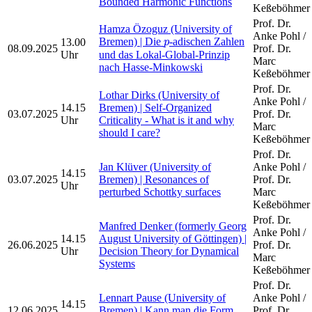
Bounded Harmonic Functions
Keßeböhmer
Prof. Dr.
Hamza Özoguz (University of
Anke Pohl /
p
Bremen) | Die
-adischen Zahlen
13.00
p
08.09.2025
Prof. Dr.
Uhr
und das Lokal-Global-Prinzip
Marc
nach Hasse-Minkowski
Keßeböhmer
Prof. Dr.
Lothar Dirks (University of
Anke Pohl /
14.15
Bremen) | Self-Organized
03.07.2025
Prof. Dr.
Uhr
Criticality - What is it and why
Marc
should I care?
Keßeböhmer
Prof. Dr.
Jan Klüver (University of
Anke Pohl /
14.15
03.07.2025
Bremen) | Resonances of
Prof. Dr.
Uhr
perturbed Schottky surfaces
Marc
Keßeböhmer
Prof. Dr.
Manfred Denker (formerly Georg
Anke Pohl /
14.15
August University of Göttingen) |
26.06.2025
Prof. Dr.
Uhr
Decision Theory for Dynamical
Marc
Systems
Keßeböhmer
Prof. Dr.
Lennart Pause (University of
Anke Pohl /
14.15
12.06.2025
Bremen) | Kann man die Form
Prof. Dr.