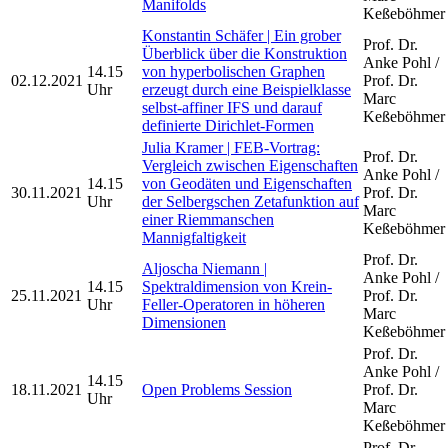
Manifolds
Keßeböhmer
Konstantin Schäfer | Ein grober
Prof. Dr.
Überblick über die Konstruktion
Anke Pohl /
14.15
von hyperbolischen Graphen
02.12.2021
Prof. Dr.
Uhr
erzeugt durch eine Beispielklasse
Marc
selbst-affiner IFS und darauf
Keßeböhmer
definierte Dirichlet-Formen
Julia Kramer | FEB-Vortrag:
Prof. Dr.
Vergleich zwischen Eigenschaften
Anke Pohl /
14.15
von Geodäten und Eigenschaften
30.11.2021
Prof. Dr.
Uhr
der Selbergschen Zetafunktion auf
Marc
einer Riemmanschen
Keßeböhmer
Mannigfaltigkeit
Prof. Dr.
Aljoscha Niemann |
Anke Pohl /
14.15
Spektraldimension von Krein-
25.11.2021
Prof. Dr.
Uhr
Feller-Operatoren in höheren
Marc
Dimensionen
Keßeböhmer
Prof. Dr.
Anke Pohl /
14.15
18.11.2021
Open Problems Session
Prof. Dr.
Uhr
Marc
Keßeböhmer
Prof. Dr.