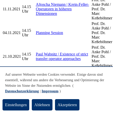
Aljoscha Niemann | Krein-Feller-
Anke Pohl /
14.15
11.11.2021
Operatoren in höheren
Prof. Dr.
Uhr
Dimensionen
Marc
Keßeböhmer
Prof. Dr.
Anke Pohl /
14.15
04.11.2021
Planning Session
Prof. Dr.
Uhr
Marc
Keßeböhmer
Prof. Dr.
Anke Pohl /
14.15
Paul Wabnitz | Existence of strict
21.10.2021
Prof. Dr.
Uhr
transfer operator approaches
Marc
Keßeböhmer
Prof. Dr.
Jana Göken | Vorstellung der
Auf unserer Webseite werden Cookies verwendet. Einige davon sind
Anke Pohl /
10.00
Bachelorarbeit: Apollonische
08.10.2021
Prof. Dr.
essentiell, während uns andere die Verbesserung und Optimierung der
Uhr
Kreispackungen in euklidischer
Marc
Website im Sinne der Nutzenden ermöglichen. (
und nicht-euklidischer Geometrie
Keßeböhmer
Datenschutzerklärung
|
Impressum
)
Older Dynamical Systems and Geometry
Einstellungen
Ablehnen
Akzeptieren
Seminar Talks