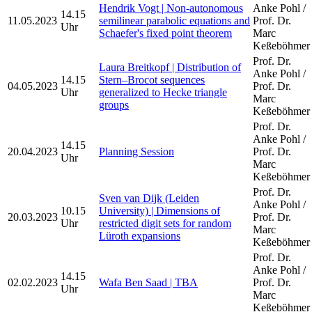
Hendrik Vogt | Non-autonomous
Anke Pohl /
14.15
11.05.2023
semilinear parabolic equations and
Prof. Dr.
Uhr
Schaefer's fixed point theorem
Marc
Keßeböhmer
Prof. Dr.
Laura Breitkopf | Distribution of
Anke Pohl /
14.15
Stern–Brocot sequences
04.05.2023
Prof. Dr.
Uhr
generalized to Hecke triangle
Marc
groups
Keßeböhmer
Prof. Dr.
Anke Pohl /
14.15
20.04.2023
Planning Session
Prof. Dr.
Uhr
Marc
Keßeböhmer
Prof. Dr.
Sven van Dijk (Leiden
Anke Pohl /
10.15
University) | Dimensions of
20.03.2023
Prof. Dr.
Uhr
restricted digit sets for random
Marc
Lüroth expansions
Keßeböhmer
Prof. Dr.
Anke Pohl /
14.15
02.02.2023
Wafa Ben Saad | TBA
Prof. Dr.
Uhr
Marc
Keßeböhmer