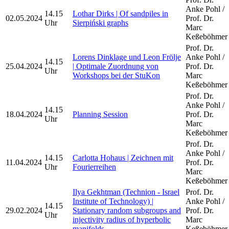
Anke Pohl /
14.15
Lothar Dirks | Of sandpiles in
02.05.2024
Prof. Dr.
Uhr
Sierpiński graphs
Marc
Keßeböhmer
Prof. Dr.
Lorens Dinklage und Leon Frölje
Anke Pohl /
14.15
25.04.2024
| Optimale Zuordnung von
Prof. Dr.
Uhr
Workshops bei der StuKon
Marc
Keßeböhmer
Prof. Dr.
Anke Pohl /
14.15
18.04.2024
Planning Session
Prof. Dr.
Uhr
Marc
Keßeböhmer
Prof. Dr.
Anke Pohl /
14.15
Carlotta Hohaus | Zeichnen mit
11.04.2024
Prof. Dr.
Uhr
Fourierreihen
Marc
Keßeböhmer
Ilya Gekhtman (Technion - Israel
Prof. Dr.
Institute of Technology) |
Anke Pohl /
14.15
29.02.2024
Stationary random subgroups and
Prof. Dr.
Uhr
injectivity radius of hyperbolic
Marc
manifolds
Keßeböhmer