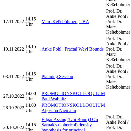
Keßeböhmer
Prof. Dr.
Anke Pohl /
14.15
17.11.2022
Marc Keßeböhmer | TBA
Prof. Dr.
Uhr
Marc
Keßeböhmer
Prof. Dr.
Anke Pohl /
14.15
10.11.2022
Anke Pohl | Fractal Weyl Bounds
Prof. Dr.
Uhr
Marc
Keßeböhmer
Prof. Dr.
Anke Pohl /
14.15
03.11.2022
Planning Session
Prof. Dr.
Uhr
Marc
Keßeböhmer
14.00
PROMOTIONSKOLLOQUIUM
27.10.2022
Uhr
Paul Wabnitz
14.00
PROMOTIONSKOLLOQUIUM
26.10.2022
Uhr
Aljoscha Niemann
Prof. Dr.
Edgar Assing (Uni Bonn) | On
Anke Pohl /
14.15
Sarnak's (spherical) density
20.10.2022
Prof. Dr.
Uhr
hypothesis for principal