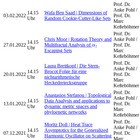
Prof. Dr.
Anke Pohl /
14.15
Wafa Ben Saad | Dimensions of
03.02.2022
Prof. Dr.
Uhr
Random Cookie-Cutter-Like Sets
Marc
Keßeböhmer
Prof. Dr.
Chris Moor | Rotation Theory and
Anke Pohl /
14.15
α
27.01.2022
Multifractal Analysis of
-
Prof. Dr.
α
Uhr
Escaping Sets
Marc
Keßeböhmer
Prof. Dr.
Laura Breitkopf | Die Stern-
Anke Pohl /
14.15
Brocot Folge für eine
20.01.2022
Prof. Dr.
Uhr
nichtarithmetische
Marc
Heckedreiecksgruppe
Keßeböhmer
Prof. Dr.
Anastasios Stefanou | Topological
Anke Pohl /
14.15
Data Analysis and applications to
13.01.2022
Prof. Dr.
Uhr
dynamic metric spaces and
Marc
phyloenetic networks
Keßeböhmer
Prof. Dr.
Moritz Doll | Heat Trace
Anke Pohl /
14.15
Asymptotics for the Generalized
07.12.2021
Prof. Dr.
Uhr
Harmonic Oscillator on Scattering
Marc