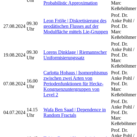
Uhr
Probabilistic Approximation
Marc
Keßeböhmer
Prof. Dr.
Leon Frölje | Diskretisierung des
Anke Pohl /
09.30
27.08.2024
geodätischen Flusses auf der
Prof. Dr.
Uhr
Modulfläche mittels Lie-Gruppen
Marc
Keßeböhmer
Prof. Dr.
Anke Pohl /
09.30
Lorens Dinklage | Riemannscher
19.08.2024
Prof. Dr.
Uhr
Uniformisierungssatz
Marc
Keßeböhmer
Carlotta Hohaus | Isomorphismus
Prof. Dr.
zwischen zwei Arten von
Anke Pohl /
16.00
07.08.2024
Periodenfunktionen für Hecke-
Prof. Dr.
Uhr
Kongruenzuntergruppen von
Marc
Level 2
Keßeböhmer
Prof. Dr.
Anke Pohl /
14.15
Wafa Ben Saad | Dependence in
04.07.2024
Prof. Dr.
Uhr
Random Fractals
Marc
Keßeböhmer
Prof. Dr.
Anke Pohl /