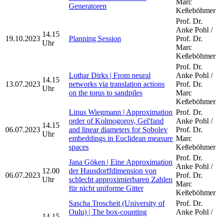
Marc
Generatoren
Keßeböhmer
Prof. Dr.
Anke Pohl /
14.15
19.10.2023
Planning Session
Prof. Dr.
Uhr
Marc
Keßeböhmer
Prof. Dr.
Lothar Dirks | From neural
Anke Pohl /
14.15
13.07.2023
networks via translation actions
Prof. Dr.
Uhr
on the torus to sandpiles
Marc
Keßeböhmer
Linus Wiegmann | Approximation
Prof. Dr.
order of Kolmogorov, Gel'fand
Anke Pohl /
14.15
06.07.2023
and linear diameters for Sobolev
Prof. Dr.
Uhr
embeddings in Euclidean measure
Marc
spaces
Keßeböhmer
Prof. Dr.
Jana Göken | Eine Approximation
Anke Pohl /
12.00
der Hausdorffdimension von
06.07.2023
Prof. Dr.
Uhr
schlecht approximierbaren Zahlen
Marc
für nicht uniforme Gitter
Keßeböhmer
Sascha Troscheit (University of
Prof. Dr.
Oulu) | The box-counting
Anke Pohl /
14.15