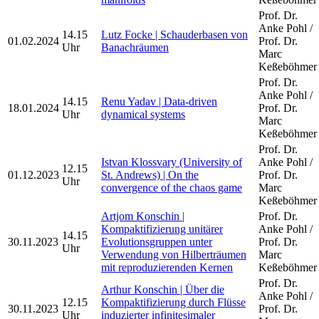
Prof. Dr.
Anke Pohl /
14.15
Lutz Focke | Schauderbasen von
01.02.2024
Prof. Dr.
Uhr
Banachräumen
Marc
Keßeböhmer
Prof. Dr.
Anke Pohl /
14.15
Renu Yadav | Data-driven
18.01.2024
Prof. Dr.
Uhr
dynamical systems
Marc
Keßeböhmer
Prof. Dr.
Istvan Klossvary (University of
Anke Pohl /
12.15
01.12.2023
St. Andrews) | On the
Prof. Dr.
Uhr
convergence of the chaos game
Marc
Keßeböhmer
Artjom Konschin |
Prof. Dr.
Kompaktifizierung unitärer
Anke Pohl /
14.15
30.11.2023
Evolutionsgruppen unter
Prof. Dr.
Uhr
Verwendung von Hilberträumen
Marc
mit reproduzierenden Kernen
Keßeböhmer
Prof. Dr.
Arthur Konschin | Über die
Anke Pohl /
12.15
Kompaktifizierung durch Flüsse
30.11.2023
Prof. Dr.
Uhr
induzierter infinitesimaler