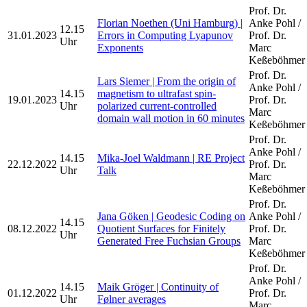
Prof. Dr.
Florian Noethen (Uni Hamburg) |
Anke Pohl /
12.15
31.01.2023
Errors in Computing Lyapunov
Prof. Dr.
Uhr
Exponents
Marc
Keßeböhmer
Prof. Dr.
Lars Siemer | From the origin of
Anke Pohl /
14.15
magnetism to ultrafast spin-
19.01.2023
Prof. Dr.
Uhr
polarized current-controlled
Marc
domain wall motion in 60 minutes
Keßeböhmer
Prof. Dr.
Anke Pohl /
14.15
Mika-Joel Waldmann | RE Project
22.12.2022
Prof. Dr.
Uhr
Talk
Marc
Keßeböhmer
Prof. Dr.
Jana Göken | Geodesic Coding on
Anke Pohl /
14.15
08.12.2022
Quotient Surfaces for Finitely
Prof. Dr.
Uhr
Generated Free Fuchsian Groups
Marc
Keßeböhmer
Prof. Dr.
Anke Pohl /
14.15
Maik Gröger | Continuity of
01.12.2022
Prof. Dr.
Uhr
Følner averages
Marc