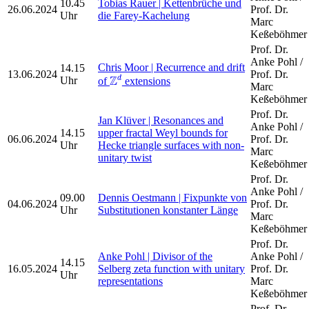
10.45
Tobias Rauer | Kettenbrüche und
26.06.2024
Prof. Dr.
Uhr
die Farey-Kachelung
Marc
Keßeböhmer
Prof. Dr.
Anke Pohl /
Chris Moor | Recurrence and drift
14.15
Z
d
13.06.2024
Prof. Dr.
Z
d
Uhr
of
extensions
Marc
Keßeböhmer
Prof. Dr.
Jan Klüver | Resonances and
Anke Pohl /
14.15
upper fractal Weyl bounds for
06.06.2024
Prof. Dr.
Uhr
Hecke triangle surfaces with non-
Marc
unitary twist
Keßeböhmer
Prof. Dr.
Anke Pohl /
09.00
Dennis Oestmann | Fixpunkte von
04.06.2024
Prof. Dr.
Uhr
Substitutionen konstanter Länge
Marc
Keßeböhmer
Prof. Dr.
Anke Pohl | Divisor of the
Anke Pohl /
14.15
16.05.2024
Selberg zeta function with unitary
Prof. Dr.
Uhr
representations
Marc
Keßeböhmer
Prof. Dr.