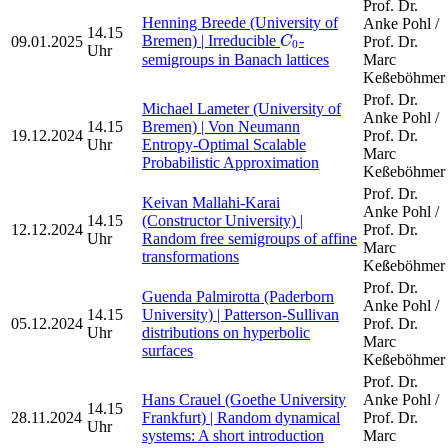
Prof. Dr.
Henning Breede (University of
Anke Pohl /
C
0
14.15
Bremen) | Irreducible
-
09.01.2025
Prof. Dr.
C
0
Uhr
semigroups in Banach lattices
Marc
Keßeböhmer
Prof. Dr.
Michael Lameter (University of
Anke Pohl /
14.15
Bremen) | Von Neumann
19.12.2024
Prof. Dr.
Uhr
Entropy-Optimal Scalable
Marc
Probabilistic Approximation
Keßeböhmer
Prof. Dr.
Keivan Mallahi-Karai
Anke Pohl /
14.15
(Constructor University) |
12.12.2024
Prof. Dr.
Uhr
Random free semigroups of affine
Marc
transformations
Keßeböhmer
Prof. Dr.
Guenda Palmirotta (Paderborn
Anke Pohl /
14.15
University) | Patterson-Sullivan
05.12.2024
Prof. Dr.
Uhr
distributions on hyperbolic
Marc
surfaces
Keßeböhmer
Prof. Dr.
Hans Crauel (Goethe University
Anke Pohl /
14.15
28.11.2024
Frankfurt) | Random dynamical
Prof. Dr.
Uhr
systems: A short introduction
Marc