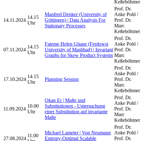
Keßeböhmer
Prof. Dr.
Manfred Denker (University of
Anke Pohl /
14.15
14.11.2024
Göttingen) | Data Analysis For
Prof. Dr.
Uhr
Stationary Processes
Marc
Keßeböhmer
Prof. Dr.
Fateme Helen Ghane (Ferdowsi
Anke Pohl /
14.15
07.11.2024
University of Mashhad) | Invariant
Prof. Dr.
Uhr
Graphs for Skew Product Systems
Marc
Keßeböhmer
Prof. Dr.
Anke Pohl /
14.15
17.10.2024
Planning Session
Prof. Dr.
Uhr
Marc
Keßeböhmer
Prof. Dr.
Okan Er | Maße und
Anke Pohl /
10.00
Substitutionen - Untersuchung
11.09.2024
Prof. Dr.
Uhr
einer Substitution auf invariante
Marc
Maße
Keßeböhmer
Prof. Dr.
Michael Lameter | Von Neumann
Anke Pohl /
11.00
27.08.2024
Entropy-Optimal Scalable
Prof. Dr.