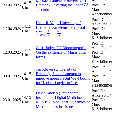
Michael Lameter (University of
Anke Pohl /
14.15
L
q
24.04.2025
Bremen) | Inverting the upper
Prof. Dr.
q
L
Uhr
spectrum
Marc
Keßeböhmer
Prof. Dr.
Hendrik Vogt (University of
Anke Pohl /
14.15
Bremen) | An elementary proof of
17.04.2025
Prof. Dr.
∑
n
=
1
∞
1
n
2
=
π
2
6
Uhr
2
∞
1
π
=
∑
Marc
=
1
6
2
n
n
Keßeböhmer
Prof. Dr.
Chris Judge (IU Bloomington) |
Anke Pohl /
14.15
12.03.2025
On the existence of Maass cusp
Prof. Dr.
Uhr
forms
Marc
Keßeböhmer
Prof. Dr.
Jan Klüver (University of
Anke Pohl /
14.15
Bremen) | Second attempt to
30.01.2025
Prof. Dr.
Uhr
improve upper fractal Weyl bound
Marc
for Hecke triangle surfaces
Keßeböhmer
Prof. Dr.
David Sinden (Fraunhofer
Anke Pohl /
14.15
Institute for Digital Medicine -
23.01.2025
Prof. Dr.
Uhr
MEVIS) | Nonlinear Dynamics of
Marc
Microbubbles in Tissue
Keßeböhmer