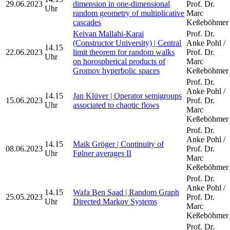
29.06.2023
dimension in one-dimensional
Prof. Dr.
Uhr
random geometry of multiplicative
Marc
cascades
Keßeböhmer
Keivan Mallahi-Karai
Prof. Dr.
(Constructor University) | Central
Anke Pohl /
14.15
22.06.2023
limit theorem for random walks
Prof. Dr.
Uhr
on horospherical products of
Marc
Gromov hyperbolic spaces
Keßeböhmer
Prof. Dr.
Anke Pohl /
14.15
Jan Klüver | Operator semigroups
15.06.2023
Prof. Dr.
Uhr
associated to chaotic flows
Marc
Keßeböhmer
Prof. Dr.
Anke Pohl /
14.15
Maik Gröger | Continuity of
08.06.2023
Prof. Dr.
Uhr
Følner averages II
Marc
Keßeböhmer
Prof. Dr.
Anke Pohl /
14.15
Wafa Ben Saad | Random Graph
25.05.2023
Prof. Dr.
Uhr
Directed Markov Systems
Marc
Keßeböhmer
Prof. Dr.