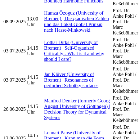
Bounded Harmonic Functions
Keßeböhmer
Prof. Dr.
Hamza Özoguz (University of
Anke Pohl /
p
Bremen) | Die
-adischen Zahlen
13.00
p
08.09.2025
Prof. Dr.
Uhr
und das Lokal-Global-Prinzip
Marc
nach Hasse-Minkowski
Keßeböhmer
Prof. Dr.
Lothar Dirks (University of
Anke Pohl /
14.15
Bremen) | Self-Organized
03.07.2025
Prof. Dr.
Uhr
Criticality - What is it and why
Marc
should I care?
Keßeböhmer
Prof. Dr.
Jan Klüver (University of
Anke Pohl /
14.15
03.07.2025
Bremen) | Resonances of
Prof. Dr.
Uhr
perturbed Schottky surfaces
Marc
Keßeböhmer
Prof. Dr.
Manfred Denker (formerly Georg
Anke Pohl /
14.15
August University of Göttingen) |
26.06.2025
Prof. Dr.
Uhr
Decision Theory for Dynamical
Marc
Systems
Keßeböhmer
Prof. Dr.
Lennart Pause (University of
Anke Pohl /
14.15
12.06.2025
Bremen) | Kann man die Form
Prof. Dr.