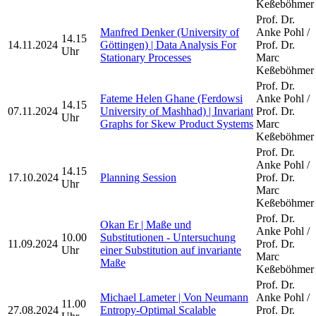
Keßeböhmer
Prof. Dr.
Manfred Denker (University of
Anke Pohl /
14.15
14.11.2024
Göttingen) | Data Analysis For
Prof. Dr.
Uhr
Stationary Processes
Marc
Keßeböhmer
Prof. Dr.
Fateme Helen Ghane (Ferdowsi
Anke Pohl /
14.15
07.11.2024
University of Mashhad) | Invariant
Prof. Dr.
Uhr
Graphs for Skew Product Systems
Marc
Keßeböhmer
Prof. Dr.
Anke Pohl /
14.15
17.10.2024
Planning Session
Prof. Dr.
Uhr
Marc
Keßeböhmer
Prof. Dr.
Okan Er | Maße und
Anke Pohl /
10.00
Substitutionen - Untersuchung
11.09.2024
Prof. Dr.
Uhr
einer Substitution auf invariante
Marc
Maße
Keßeböhmer
Prof. Dr.
Michael Lameter | Von Neumann
Anke Pohl /
11.00
27.08.2024
Entropy-Optimal Scalable
Prof. Dr.