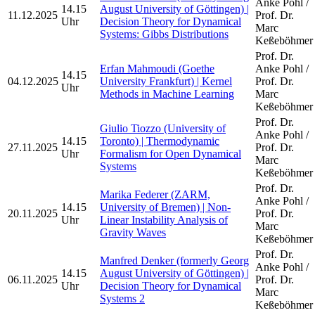
Anke Pohl /
14.15
August University of Göttingen) |
11.12.2025
Prof. Dr.
Uhr
Decision Theory for Dynamical
Marc
Systems: Gibbs Distributions
Keßeböhmer
Prof. Dr.
Erfan Mahmoudi (Goethe
Anke Pohl /
14.15
04.12.2025
University Frankfurt) | Kernel
Prof. Dr.
Uhr
Methods in Machine Learning
Marc
Keßeböhmer
Prof. Dr.
Giulio Tiozzo (University of
Anke Pohl /
14.15
Toronto) | Thermodynamic
27.11.2025
Prof. Dr.
Uhr
Formalism for Open Dynamical
Marc
Systems
Keßeböhmer
Prof. Dr.
Marika Federer (ZARM,
Anke Pohl /
14.15
University of Bremen) | Non-
20.11.2025
Prof. Dr.
Uhr
Linear Instability Analysis of
Marc
Gravity Waves
Keßeböhmer
Prof. Dr.
Manfred Denker (formerly Georg
Anke Pohl /
14.15
August University of Göttingen) |
06.11.2025
Prof. Dr.
Uhr
Decision Theory for Dynamical
Marc
Systems 2
Keßeböhmer