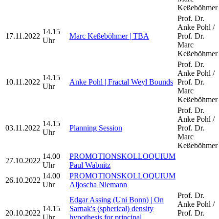
Keßeböhmer
Prof. Dr.
Anke Pohl /
14.15
17.11.2022
Marc Keßeböhmer | TBA
Prof. Dr.
Uhr
Marc
Keßeböhmer
Prof. Dr.
Anke Pohl /
14.15
10.11.2022
Anke Pohl | Fractal Weyl Bounds
Prof. Dr.
Uhr
Marc
Keßeböhmer
Prof. Dr.
Anke Pohl /
14.15
03.11.2022
Planning Session
Prof. Dr.
Uhr
Marc
Keßeböhmer
14.00
PROMOTIONSKOLLOQUIUM
27.10.2022
Uhr
Paul Wabnitz
14.00
PROMOTIONSKOLLOQUIUM
26.10.2022
Uhr
Aljoscha Niemann
Prof. Dr.
Edgar Assing (Uni Bonn) | On
Anke Pohl /
14.15
Sarnak's (spherical) density
20.10.2022
Prof. Dr.
Uhr
hypothesis for principal