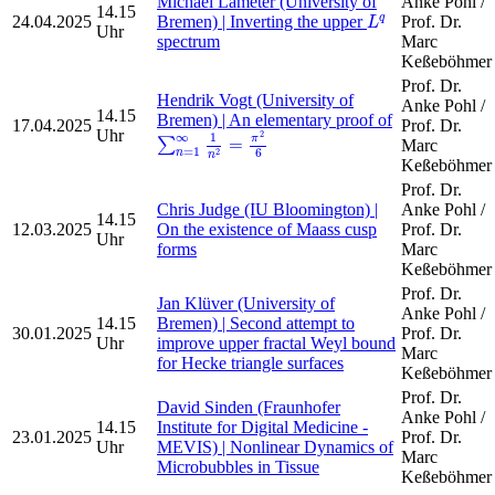
Michael Lameter (University of
Anke Pohl /
14.15
L
q
24.04.2025
Bremen) | Inverting the upper
Prof. Dr.
q
L
Uhr
spectrum
Marc
Keßeböhmer
Prof. Dr.
Hendrik Vogt (University of
Anke Pohl /
14.15
Bremen) | An elementary proof of
17.04.2025
Prof. Dr.
∑
n
=
1
∞
1
n
2
=
π
2
6
Uhr
2
∞
1
π
=
∑
Marc
=
1
6
2
n
n
Keßeböhmer
Prof. Dr.
Chris Judge (IU Bloomington) |
Anke Pohl /
14.15
12.03.2025
On the existence of Maass cusp
Prof. Dr.
Uhr
forms
Marc
Keßeböhmer
Prof. Dr.
Jan Klüver (University of
Anke Pohl /
14.15
Bremen) | Second attempt to
30.01.2025
Prof. Dr.
Uhr
improve upper fractal Weyl bound
Marc
for Hecke triangle surfaces
Keßeböhmer
Prof. Dr.
David Sinden (Fraunhofer
Anke Pohl /
14.15
Institute for Digital Medicine -
23.01.2025
Prof. Dr.
Uhr
MEVIS) | Nonlinear Dynamics of
Marc
Microbubbles in Tissue
Keßeböhmer