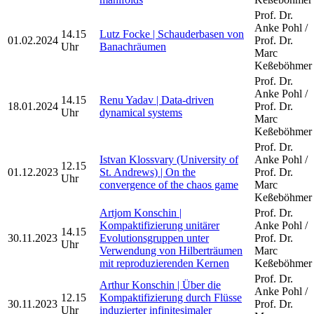
Prof. Dr.
Anke Pohl /
14.15
Lutz Focke | Schauderbasen von
01.02.2024
Prof. Dr.
Uhr
Banachräumen
Marc
Keßeböhmer
Prof. Dr.
Anke Pohl /
14.15
Renu Yadav | Data-driven
18.01.2024
Prof. Dr.
Uhr
dynamical systems
Marc
Keßeböhmer
Prof. Dr.
Istvan Klossvary (University of
Anke Pohl /
12.15
01.12.2023
St. Andrews) | On the
Prof. Dr.
Uhr
convergence of the chaos game
Marc
Keßeböhmer
Artjom Konschin |
Prof. Dr.
Kompaktifizierung unitärer
Anke Pohl /
14.15
30.11.2023
Evolutionsgruppen unter
Prof. Dr.
Uhr
Verwendung von Hilberträumen
Marc
mit reproduzierenden Kernen
Keßeböhmer
Prof. Dr.
Arthur Konschin | Über die
Anke Pohl /
12.15
Kompaktifizierung durch Flüsse
30.11.2023
Prof. Dr.
Uhr
induzierter infinitesimaler