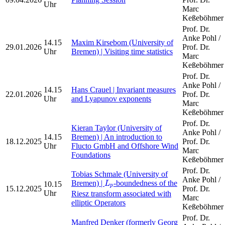
Uhr
Marc
Keßeböhmer
Prof. Dr.
Anke Pohl /
14.15
Maxim Kirsebom (University of
29.01.2026
Prof. Dr.
Uhr
Bremen) | Visiting time statistics
Marc
Keßeböhmer
Prof. Dr.
Anke Pohl /
14.15
Hans Crauel | Invariant measures
22.01.2026
Prof. Dr.
Uhr
and Lyapunov exponents
Marc
Keßeböhmer
Prof. Dr.
Kieran Taylor (University of
Anke Pohl /
14.15
Bremen) | An introduction to
18.12.2025
Prof. Dr.
Uhr
Flucto GmbH and Offshore Wind
Marc
Foundations
Keßeböhmer
Prof. Dr.
Tobias Schmale (University of
L
p
Anke Pohl /
Bremen) |
-boundedness of the
10.15
L
p
15.12.2025
Prof. Dr.
Uhr
Riesz transform associated with
Marc
elliptic Operators
Keßeböhmer
Prof. Dr.
Manfred Denker (formerly Georg