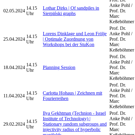
Anke Pohl /
14.15
Lothar Dirks | Of sandpiles in
02.05.2024
Prof. Dr.
Uhr
Sierpiński graphs
Marc
Keßeböhmer
Prof. Dr.
Lorens Dinklage und Leon Frölje
Anke Pohl /
14.15
25.04.2024
| Optimale Zuordnung von
Prof. Dr.
Uhr
Workshops bei der StuKon
Marc
Keßeböhmer
Prof. Dr.
Anke Pohl /
14.15
18.04.2024
Planning Session
Prof. Dr.
Uhr
Marc
Keßeböhmer
Prof. Dr.
Anke Pohl /
14.15
Carlotta Hohaus | Zeichnen mit
11.04.2024
Prof. Dr.
Uhr
Fourierreihen
Marc
Keßeböhmer
Ilya Gekhtman (Technion - Israel
Prof. Dr.
Institute of Technology) |
Anke Pohl /
14.15
29.02.2024
Stationary random subgroups and
Prof. Dr.
Uhr
injectivity radius of hyperbolic
Marc
manifolds
Keßeböhmer