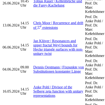
10.45
Tobias Rauer | Kettenbrüche und
26.06.2024
Prof. Dr.
Uhr
die Farey-Kachelung
Marc
Keßeböhmer
Prof. Dr.
Anke Pohl /
Chris Moor | Recurrence and drift
14.15
Z
d
13.06.2024
Prof. Dr.
Z
d
Uhr
of
extensions
Marc
Keßeböhmer
Prof. Dr.
Jan Klüver | Resonances and
Anke Pohl /
14.15
upper fractal Weyl bounds for
06.06.2024
Prof. Dr.
Uhr
Hecke triangle surfaces with non-
Marc
unitary twist
Keßeböhmer
Prof. Dr.
Anke Pohl /
09.00
Dennis Oestmann | Fixpunkte von
04.06.2024
Prof. Dr.
Uhr
Substitutionen konstanter Länge
Marc
Keßeböhmer
Prof. Dr.
Anke Pohl | Divisor of the
Anke Pohl /
14.15
16.05.2024
Selberg zeta function with unitary
Prof. Dr.
Uhr
representations
Marc
Keßeböhmer
Prof. Dr.