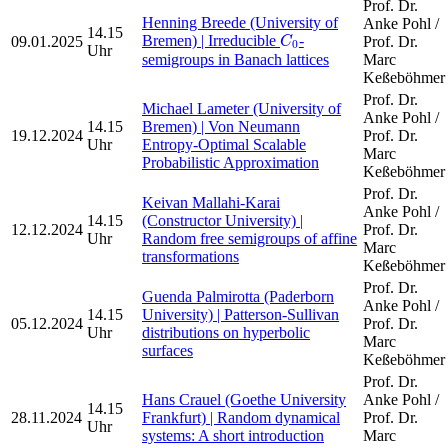
Prof. Dr.
Henning Breede (University of
Anke Pohl /
C
0
14.15
Bremen) | Irreducible
-
09.01.2025
Prof. Dr.
C
0
Uhr
semigroups in Banach lattices
Marc
Keßeböhmer
Prof. Dr.
Michael Lameter (University of
Anke Pohl /
14.15
Bremen) | Von Neumann
19.12.2024
Prof. Dr.
Uhr
Entropy-Optimal Scalable
Marc
Probabilistic Approximation
Keßeböhmer
Prof. Dr.
Keivan Mallahi-Karai
Anke Pohl /
14.15
(Constructor University) |
12.12.2024
Prof. Dr.
Uhr
Random free semigroups of affine
Marc
transformations
Keßeböhmer
Prof. Dr.
Guenda Palmirotta (Paderborn
Anke Pohl /
14.15
University) | Patterson-Sullivan
05.12.2024
Prof. Dr.
Uhr
distributions on hyperbolic
Marc
surfaces
Keßeböhmer
Prof. Dr.
Hans Crauel (Goethe University
Anke Pohl /
14.15
28.11.2024
Frankfurt) | Random dynamical
Prof. Dr.
Uhr
systems: A short introduction
Marc