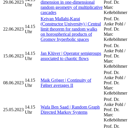
29.06.2023
dimension in one-dimensional
Prof. Dr.
Uhr
random geometry of multiplicative
Marc
cascades
Keßeböhmer
Keivan Mallahi-Karai
Prof. Dr.
(Constructor University) | Central
Anke Pohl /
14.15
22.06.2023
limit theorem for random walks
Prof. Dr.
Uhr
on horospherical products of
Marc
Gromov hyperbolic spaces
Keßeböhmer
Prof. Dr.
Anke Pohl /
14.15
Jan Klüver | Operator semigroups
15.06.2023
Prof. Dr.
Uhr
associated to chaotic flows
Marc
Keßeböhmer
Prof. Dr.
Anke Pohl /
14.15
Maik Gröger | Continuity of
08.06.2023
Prof. Dr.
Uhr
Følner averages II
Marc
Keßeböhmer
Prof. Dr.
Anke Pohl /
14.15
Wafa Ben Saad | Random Graph
25.05.2023
Prof. Dr.
Uhr
Directed Markov Systems
Marc
Keßeböhmer
Prof. Dr.