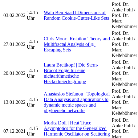
Prof. Dr.
Anke Pohl /
14.15
Wafa Ben Saad | Dimensions of
03.02.2022
Prof. Dr.
Uhr
Random Cookie-Cutter-Like Sets
Marc
Keßeböhmer
Prof. Dr.
Chris Moor | Rotation Theory and
Anke Pohl /
14.15
α
27.01.2022
Multifractal Analysis of
-
Prof. Dr.
α
Uhr
Escaping Sets
Marc
Keßeböhmer
Prof. Dr.
Laura Breitkopf | Die Stern-
Anke Pohl /
14.15
Brocot Folge für eine
20.01.2022
Prof. Dr.
Uhr
nichtarithmetische
Marc
Heckedreiecksgruppe
Keßeböhmer
Prof. Dr.
Anastasios Stefanou | Topological
Anke Pohl /
14.15
Data Analysis and applications to
13.01.2022
Prof. Dr.
Uhr
dynamic metric spaces and
Marc
phyloenetic networks
Keßeböhmer
Prof. Dr.
Moritz Doll | Heat Trace
Anke Pohl /
14.15
Asymptotics for the Generalized
07.12.2021
Prof. Dr.
Uhr
Harmonic Oscillator on Scattering
Marc