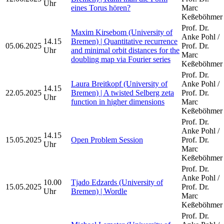
Uhr
eines Torus hören?
Marc
Keßeböhmer
Prof. Dr.
Maxim Kirsebom (University of
Anke Pohl /
14.15
Bremen) | Quantitative recurrence
05.06.2025
Prof. Dr.
Uhr
and minimal orbit distances for the
Marc
doubling map via Fourier series
Keßeböhmer
Prof. Dr.
Laura Breitkopf (University of
Anke Pohl /
14.15
22.05.2025
Bremen) | A twisted Selberg zeta
Prof. Dr.
Uhr
function in higher dimensions
Marc
Keßeböhmer
Prof. Dr.
Anke Pohl /
14.15
15.05.2025
Open Problem Session
Prof. Dr.
Uhr
Marc
Keßeböhmer
Prof. Dr.
Anke Pohl /
10.00
Tjado Edzards (University of
15.05.2025
Prof. Dr.
Uhr
Bremen) | Wordle
Marc
Keßeböhmer
Prof. Dr.