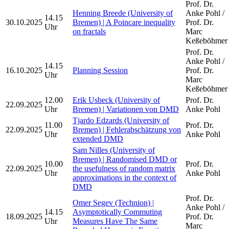
Prof. Dr.
Henning Breede (University of
Anke Pohl /
14.15
30.10.2025
Bremen) | A Poincare inequality
Prof. Dr.
Uhr
on fractals
Marc
Keßeböhmer
Prof. Dr.
Anke Pohl /
14.15
16.10.2025
Planning Session
Prof. Dr.
Uhr
Marc
Keßeböhmer
12.00
Erik Usbeck (University of
Prof. Dr.
22.09.2025
Uhr
Bremen) | Variationen von DMD
Anke Pohl
Tjardo Edzards (University of
11.00
Prof. Dr.
22.09.2025
Bremen) | Fehlerabschätzung von
Uhr
Anke Pohl
extended DMD
Sam Nilles (University of
Bremen) | Randomised DMD or
10.00
Prof. Dr.
22.09.2025
the usefulness of random matrix
Uhr
Anke Pohl
approximations in the context of
DMD
Prof. Dr.
Omer Segev (Technion) |
Anke Pohl /
14.15
Asymptotically Commuting
18.09.2025
Prof. Dr.
Uhr
Measures Have The Same
Marc