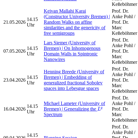
Keßeböhmer
Keivan Mallahi Karai
Prof. Dr.
(Constructor University Bremen) |
Anke Pohl /
14.15
21.05.2026
Random Walks on affine
Prof. Dr.
Uhr
similarities and the genericity of
Marc
free semigroups
Keßeböhmer
Prof. Dr.
Lars Siemer (University of
Anke Pohl /
14.15
Bremen) | On Inhomogenous
07.05.2026
Prof. Dr.
Uhr
Domain Walls in Spintronic
Marc
Nanowires
Keßeböhmer
Prof. Dr.
Henning Breede (University of
Anke Pohl /
14.15
Bremen) | Embedding of
23.04.2026
Prof. Dr.
Uhr
generalized fractional Sobolev
Marc
spaces into Lebesgue spaces
Keßeböhmer
Prof. Dr.
Michael Lameter (University of
Anke Pohl /
14.15
L
q
16.04.2026
Bremen) | Generalizing the
Prof. Dr.
q
L
Uhr
Spectrum
Marc
Keßeböhmer
Prof. Dr.
Anke Pohl /
14.15
09.04.2026
Planning Session
Prof. Dr.