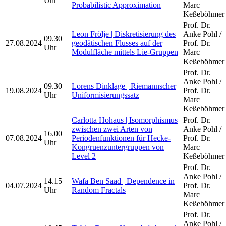
Uhr
Probabilistic Approximation
Marc
Keßeböhmer
Prof. Dr.
Leon Frölje | Diskretisierung des
Anke Pohl /
09.30
27.08.2024
geodätischen Flusses auf der
Prof. Dr.
Uhr
Modulfläche mittels Lie-Gruppen
Marc
Keßeböhmer
Prof. Dr.
Anke Pohl /
09.30
Lorens Dinklage | Riemannscher
19.08.2024
Prof. Dr.
Uhr
Uniformisierungssatz
Marc
Keßeböhmer
Carlotta Hohaus | Isomorphismus
Prof. Dr.
zwischen zwei Arten von
Anke Pohl /
16.00
07.08.2024
Periodenfunktionen für Hecke-
Prof. Dr.
Uhr
Kongruenzuntergruppen von
Marc
Level 2
Keßeböhmer
Prof. Dr.
Anke Pohl /
14.15
Wafa Ben Saad | Dependence in
04.07.2024
Prof. Dr.
Uhr
Random Fractals
Marc
Keßeböhmer
Prof. Dr.
Anke Pohl /