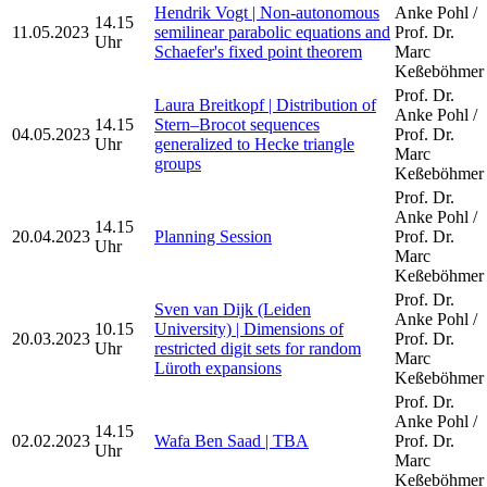
Hendrik Vogt | Non-autonomous
Anke Pohl /
14.15
11.05.2023
semilinear parabolic equations and
Prof. Dr.
Uhr
Schaefer's fixed point theorem
Marc
Keßeböhmer
Prof. Dr.
Laura Breitkopf | Distribution of
Anke Pohl /
14.15
Stern–Brocot sequences
04.05.2023
Prof. Dr.
Uhr
generalized to Hecke triangle
Marc
groups
Keßeböhmer
Prof. Dr.
Anke Pohl /
14.15
20.04.2023
Planning Session
Prof. Dr.
Uhr
Marc
Keßeböhmer
Prof. Dr.
Sven van Dijk (Leiden
Anke Pohl /
10.15
University) | Dimensions of
20.03.2023
Prof. Dr.
Uhr
restricted digit sets for random
Marc
Lüroth expansions
Keßeböhmer
Prof. Dr.
Anke Pohl /
14.15
02.02.2023
Wafa Ben Saad | TBA
Prof. Dr.
Uhr
Marc
Keßeböhmer