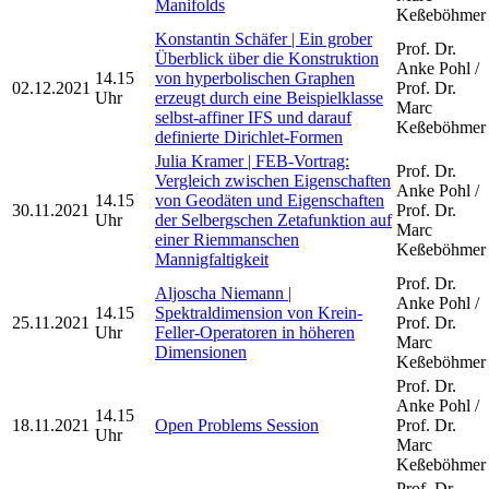
Manifolds
Keßeböhmer
Konstantin Schäfer | Ein grober
Prof. Dr.
Überblick über die Konstruktion
Anke Pohl /
14.15
von hyperbolischen Graphen
02.12.2021
Prof. Dr.
Uhr
erzeugt durch eine Beispielklasse
Marc
selbst-affiner IFS und darauf
Keßeböhmer
definierte Dirichlet-Formen
Julia Kramer | FEB-Vortrag:
Prof. Dr.
Vergleich zwischen Eigenschaften
Anke Pohl /
14.15
von Geodäten und Eigenschaften
30.11.2021
Prof. Dr.
Uhr
der Selbergschen Zetafunktion auf
Marc
einer Riemmanschen
Keßeböhmer
Mannigfaltigkeit
Prof. Dr.
Aljoscha Niemann |
Anke Pohl /
14.15
Spektraldimension von Krein-
25.11.2021
Prof. Dr.
Uhr
Feller-Operatoren in höheren
Marc
Dimensionen
Keßeböhmer
Prof. Dr.
Anke Pohl /
14.15
18.11.2021
Open Problems Session
Prof. Dr.
Uhr
Marc
Keßeböhmer
Prof. Dr.