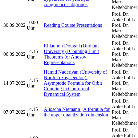
Marc
congruence subgroups
Keßeböhmer
Prof. Dr.
Anke Pohl /
10.00
30.09.2022
Reading Course Presentations
Prof. Dr.
Uhr
Marc
Keßeböhmer
Prof. Dr.
Rhiannon Dougall (Durham
Anke Pohl /
14.15
University) | Counting Limit
06.09.2022
Prof. Dr.
Uhr
Theorems for Anosov
Marc
Representations
Keßeböhmer
Hamid Naderiyan (University of
Prof. Dr.
North Texas, Denton) |
Anke Pohl /
14.15
14.07.2022
Asymptotic Formula for Orbit
Prof. Dr.
Uhr
Counting in Conformal
Marc
Dynamical System
Keßeböhmer
Prof. Dr.
Anke Pohl /
14.15
Aljoscha Niemann | A formula for
07.07.2022
Prof. Dr.
Uhr
the upper quantization dimension
Marc
Keßeböhmer
Prof. Dr.
Anke Pohl /