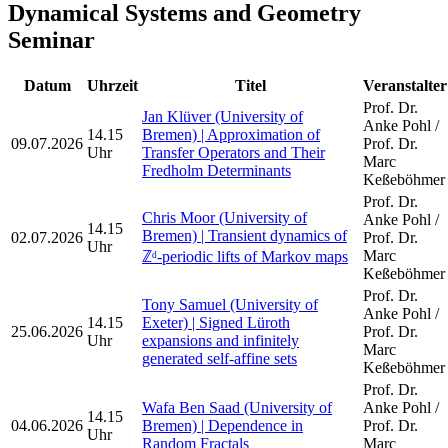
Dynamical Systems and Geometry
Seminar
Datum
Uhrzeit
Titel
Veranstalter
Prof. Dr.
Jan Klüver (University of
Anke Pohl /
14.15
Bremen) | Approximation of
09.07.2026
Prof. Dr.
Uhr
Transfer Operators and Their
Marc
Fredholm Determinants
Keßeböhmer
Prof. Dr.
Chris Moor (University of
Anke Pohl /
14.15
Bremen) | Transient dynamics of
02.07.2026
Prof. Dr.
Uhr
Marc
ℤᵈ-periodic lifts of Markov maps
Keßeböhmer
Prof. Dr.
Tony Samuel (University of
Anke Pohl /
14.15
Exeter) | Signed Lüroth
25.06.2026
Prof. Dr.
Uhr
expansions and infinitely
Marc
generated self-affine sets
Keßeböhmer
Prof. Dr.
Wafa Ben Saad (University of
Anke Pohl /
14.15
04.06.2026
Bremen) | Dependence in
Prof. Dr.
Uhr
Random Fractals
Marc