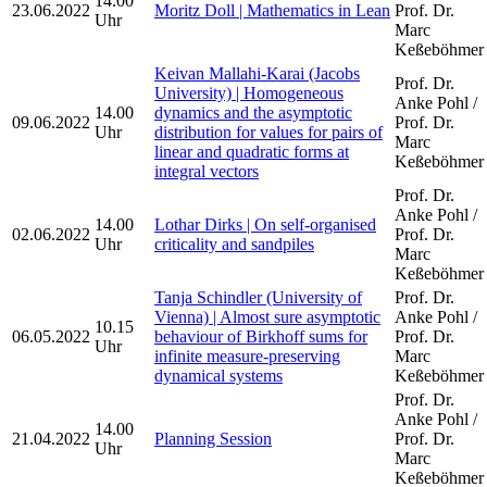
14.00
23.06.2022
Moritz Doll | Mathematics in Lean
Prof. Dr.
Uhr
Marc
Keßeböhmer
Keivan Mallahi-Karai (Jacobs
Prof. Dr.
University) | Homogeneous
Anke Pohl /
14.00
dynamics and the asymptotic
09.06.2022
Prof. Dr.
Uhr
distribution for values for pairs of
Marc
linear and quadratic forms at
Keßeböhmer
integral vectors
Prof. Dr.
Anke Pohl /
14.00
Lothar Dirks | On self-organised
02.06.2022
Prof. Dr.
Uhr
criticality and sandpiles
Marc
Keßeböhmer
Tanja Schindler (University of
Prof. Dr.
Vienna) | Almost sure asymptotic
Anke Pohl /
10.15
06.05.2022
behaviour of Birkhoff sums for
Prof. Dr.
Uhr
infinite measure-preserving
Marc
dynamical systems
Keßeböhmer
Prof. Dr.
Anke Pohl /
14.00
21.04.2022
Planning Session
Prof. Dr.
Uhr
Marc
Keßeböhmer