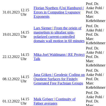
Prof. Dr.
Florian Noethen (Uni Hamburg) |
Anke Pohl /
12.15
31.01.2023
Errors in Computing Lyapunov
Prof. Dr.
Uhr
Exponents
Marc
Keßeböhmer
Prof. Dr.
Lars Siemer | From the origin of
Anke Pohl /
14.15
magnetism to ultrafast spin-
19.01.2023
Prof. Dr.
Uhr
polarized current-controlled
Marc
domain wall motion in 60 minutes
Keßeböhmer
Prof. Dr.
Anke Pohl /
14.15
Mika-Joel Waldmann | RE Project
22.12.2022
Prof. Dr.
Uhr
Talk
Marc
Keßeböhmer
Prof. Dr.
Jana Göken | Geodesic Coding on
Anke Pohl /
14.15
08.12.2022
Quotient Surfaces for Finitely
Prof. Dr.
Uhr
Generated Free Fuchsian Groups
Marc
Keßeböhmer
Prof. Dr.
Anke Pohl /
14.15
Maik Gröger | Continuity of
01.12.2022
Prof. Dr.
Uhr
Følner averages
Marc