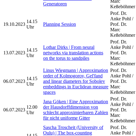
Marc
Generatoren
Keßeböhmer
Prof. Dr.
Anke Pohl /
14.15
19.10.2023
Planning Session
Prof. Dr.
Uhr
Marc
Keßeböhmer
Prof. Dr.
Lothar Dirks | From neural
Anke Pohl /
14.15
13.07.2023
networks via translation actions
Prof. Dr.
Uhr
on the torus to sandpiles
Marc
Keßeböhmer
Linus Wiegmann | Approximation
Prof. Dr.
order of Kolmogorov, Gel'fand
Anke Pohl /
14.15
06.07.2023
and linear diameters for Sobolev
Prof. Dr.
Uhr
embeddings in Euclidean measure
Marc
spaces
Keßeböhmer
Prof. Dr.
Jana Göken | Eine Approximation
Anke Pohl /
12.00
der Hausdorffdimension von
06.07.2023
Prof. Dr.
Uhr
schlecht approximierbaren Zahlen
Marc
für nicht uniforme Gitter
Keßeböhmer
Sascha Troscheit (University of
Prof. Dr.
Oulu) | The box-counting
Anke Pohl /
14.15