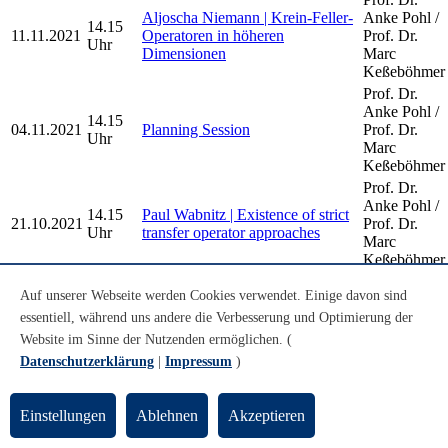
Aljoscha Niemann | Krein-Feller-
Anke Pohl /
14.15
11.11.2021
Operatoren in höheren
Prof. Dr.
Uhr
Dimensionen
Marc
Keßeböhmer
Prof. Dr.
Anke Pohl /
14.15
04.11.2021
Planning Session
Prof. Dr.
Uhr
Marc
Keßeböhmer
Prof. Dr.
Anke Pohl /
14.15
Paul Wabnitz | Existence of strict
21.10.2021
Prof. Dr.
Uhr
transfer operator approaches
Marc
Keßeböhmer
Prof. Dr.
Jana Göken | Vorstellung der
Auf unserer Webseite werden Cookies verwendet. Einige davon sind
Anke Pohl /
10.00
Bachelorarbeit: Apollonische
08.10.2021
Prof. Dr.
essentiell, während uns andere die Verbesserung und Optimierung der
Uhr
Kreispackungen in euklidischer
Marc
Website im Sinne der Nutzenden ermöglichen. (
und nicht-euklidischer Geometrie
Keßeböhmer
Datenschutzerklärung
|
Impressum
)
Older Dynamical Systems and Geometry
Einstellungen
Ablehnen
Akzeptieren
Seminar Talks