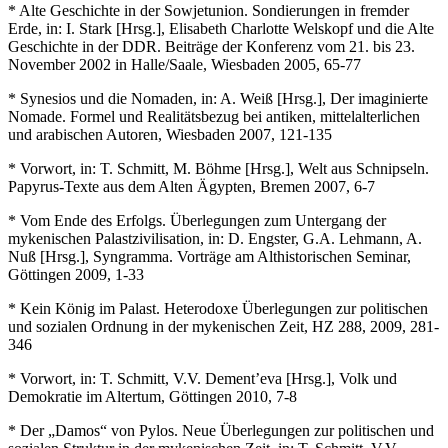
* Alte Geschichte in der Sowjetunion. Sondierungen in fremder
Erde, in: I. Stark [Hrsg.], Elisabeth Charlotte Welskopf und die Alte
Geschichte in der DDR. Beiträge der Konferenz vom 21. bis 23.
November 2002 in Halle/Saale, Wiesbaden 2005, 65-77
* Synesios und die Nomaden, in: A. Weiß [Hrsg.], Der imaginierte
Nomade. Formel und Realitätsbezug bei antiken, mittelalterlichen
und arabischen Autoren, Wiesbaden 2007, 121-135
* Vorwort, in: T. Schmitt, M. Böhme [Hrsg.], Welt aus Schnipseln.
Papyrus-Texte aus dem Alten Ägypten, Bremen 2007, 6-7
* Vom Ende des Erfolgs. Überlegungen zum Untergang der
mykenischen Palastzivilisation, in: D. Engster, G.A. Lehmann, A.
Nuß [Hrsg.], Syngramma. Vorträge am Althistorischen Seminar,
Göttingen 2009, 1-33
* Kein König im Palast. Heterodoxe Überlegungen zur politischen
und sozialen Ordnung in der mykenischen Zeit, HZ 288, 2009, 281-
346
* Vorwort, in: T. Schmitt, V.V. Dement’eva [Hrsg.], Volk und
Demokratie im Altertum, Göttingen 2010, 7-8
* Der „Damos“ von Pylos. Neue Überlegungen zur politischen und