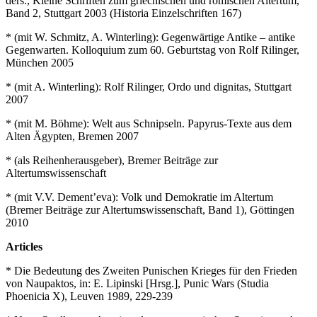
ders., Kleine Schriften zum griechischen und römischen Altertum,
Band 2, Stuttgart 2003 (Historia Einzelschriften 167)
* (mit W. Schmitz, A. Winterling): Gegenwärtige Antike – antike
Gegenwarten. Kolloquium zum 60. Geburtstag von Rolf Rilinger,
München 2005
* (mit A. Winterling): Rolf Rilinger, Ordo und dignitas, Stuttgart
2007
* (mit M. Böhme): Welt aus Schnipseln. Papyrus-Texte aus dem
Alten Ägypten, Bremen 2007
* (als Reihenherausgeber), Bremer Beiträge zur
Altertumswissenschaft
* (mit V.V. Dement’eva): Volk und Demokratie im Altertum
(Bremer Beiträge zur Altertumswissenschaft, Band 1), Göttingen
2010
Articles
* Die Bedeutung des Zweiten Punischen Krieges für den Frieden
von Naupaktos, in: E. Lipinski [Hrsg.], Punic Wars (Studia
Phoenicia X), Leuven 1989, 229-239