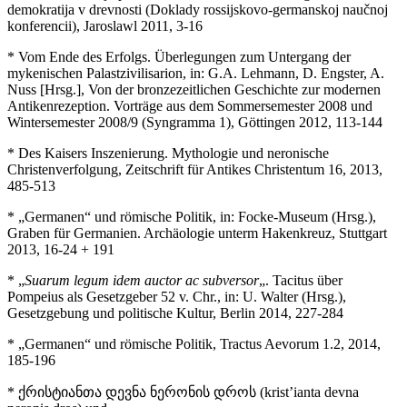
demokratija v drevnosti (Doklady rossijskovo-germanskoj naučnoj
konferencii), Jaroslawl 2011, 3-16
* Vom Ende des Erfolgs. Überlegungen zum Untergang der
mykenischen Palastzivilisarion, in: G.A. Lehmann, D. Engster, A.
Nuss [Hrsg.], Von der bronzezeitlichen Geschichte zur modernen
Antikenrezeption. Vorträge aus dem Sommersemester 2008 und
Wintersemester 2008/9 (Syngramma 1), Göttingen 2012, 113-144
* Des Kaisers Inszenierung. Mythologie und neronische
Christenverfolgung, Zeitschrift für Antikes Christentum 16, 2013,
485-513
* „Germanen“ und römische Politik, in: Focke-Museum (Hrsg.),
Graben für Germanien. Archäologie unterm Hakenkreuz, Stuttgart
2013, 16-24 + 191
* „
Suarum legum idem auctor ac subversor
„. Tacitus über
Pompeius als Gesetzgeber 52 v. Chr., in: U. Walter (Hrsg.),
Gesetzgebung und politische Kultur, Berlin 2014, 227-284
* „Germanen“ und römische Politik, Tractus Aevorum 1.2, 2014,
185-196
* ქრისტიანთა დევნა ნერონის დროს (krist’ianta devna