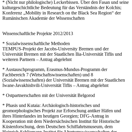
* (Nicht nur philologische) Leckerbissen. Über den Fasan und seine
kulturgeschichtliche Bedeutung für das Verständnis der Kolchis;
Konferenz „Mobility in Research on the Black Sea Region“ der
Rumänischen Akademie der Wissenschaften
Wissenschaftliche Projekte 2012/2013
* Sozialwissenschaftliche Methoden
TEMPUS-Projekt der Jacobs-University Bremen und der
Universität Bremen mit der Staatlichen Ilia-Universität Tiflis und
weiteren Partnern – Antrag abgelehnt
* Austauschprogramm, Erasmus-Mundus-Programm der
Fachbereich 7 (Wirtschaftswissenschaften) und 8
(Sozialwissenschaften) der Universität Bremen mit der Staatlichen
Iwane-Javakhishvili-Universität Tiflis – Antrag abgelehnt
* Ostpartnerschaften mit der Universität Belgorod
* Phasis und Kutaia: Archäologisch-historisches und
geomorphologisches Projekt zur Erforschung antiker Häfen und
ihres Hinterlandes im heutigen Georgien; DFG-Antrag in
Kooperation mit dem Niedersächsischen Institut für Historische
Küstenforschung, dem Deutschen Schiffahrtsmuseum, dem
Heinrich-Schliemann-Institut für Altertumswissenschaften der