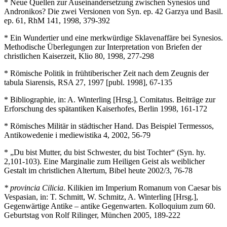
* Neue Quellen zur Auseinandersetzung zwischen Synesios und
Andronikos? Die zwei Versionen von Syn. ep. 42 Garzya und Basil.
ep. 61, RhM 141, 1998, 379-392
* Ein Wundertier und eine merkwürdige Sklavenaffäre bei Synesios.
Methodische Überlegungen zur Interpretation von Briefen der
christlichen Kaiserzeit, Klio 80, 1998, 277-298
* Römische Politik in frühtiberischer Zeit nach dem Zeugnis der
tabula Siarensis, RSA 27, 1997 [publ. 1998], 67-135
* Bibliographie, in: A. Winterling [Hrsg.], Comitatus. Beiträge zur
Erforschung des spätantiken Kaiserhofes, Berlin 1998, 161-172
* Römisches Militär in städtischer Hand. Das Beispiel Termessos,
Antikowedenie i mediewistika 4, 2002, 56-79
* „Du bist Mutter, du bist Schwester, du bist Tochter“ (Syn. hy.
2,101-103). Eine Marginalie zum Heiligen Geist als weiblicher
Gestalt im christlichen Altertum, Bibel heute 2002/3, 76-78
* provincia Cilicia
. Kilikien im Imperium Romanum von Caesar bis
Vespasian, in: T. Schmitt, W. Schmitz, A. Winterling [Hrsg.],
Gegenwärtige Antike – antike Gegenwarten. Kolloquium zum 60.
Geburtstag von Rolf Rilinger, München 2005, 189-222