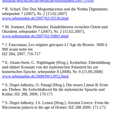
hsozkult.geschichte.hu-berlin.de/rezensionen/2007-1-050
* R. Scharf, Der Dux Mogontiacensis und die Notitia Dignitatum;
sehepunkte 7 (2007), Nr. 2 [15.02.2007]
www.sehepunkte.de/2007/02/10536.html
* M. Sommer, Die Phönizier. Handelsherren zwischen Orient und
Okzident; sehepunkte 7 (2007), Nr. 2 [15.02.2007],
www.sehepunkte.de/2007/02/10865.html
* J. Faucounau, Les origines grecques à l’Age du Bronze. 3000 à
900 avant notre ère
HZ 284, 2007, 716-717
* E. Alram-Stern, G. Nightingale [Hrsg.], Keimelion. Elitenbildung
und elitärer Konsum von der mykenischen Palastzeit bis zur
homerischen Epoche; sehepunkte 8 (2008), Nr. 9 [15.09.2008]
www.sehepunkte.de/2008/09/12952.html
* S. Deger-Jalkotzy, O. Panagl [Hrsg.], Die neuen Linear B-Texte
aus Theben. Ihr Aufschlußwert für die mykenische Sprache und
Kultur; HZ 288, 2009, 170-171
* S. Deger-Jalkotzy, I.S. Lemos [Hrsg.], Ancient Greece. From the
Mycenaean palaces to the age of Homer; HZ 288 2009, 171-172