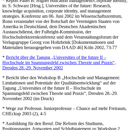
* Report Panel B: Higher education management/Corporate identity,
in: S. Schwarz [Hrsg.], Universities of the future: Research,
knowledge acquisition, corporate identity, and management
strategies. Konferenz am 06. Juni 2002 im Wissenschaftszentrum,
Bonn veranstaltet von der Botschaft der Vereinigten Staaten von
Amerika in Deutschland, dem Deutschen Akademischen
Austauschdienst, der Fulbright-Kommission, der
Hochschulrektorenkonferenz und dem Veranstaltungsforum der
Verlagsgruppe Georg von Holtzbrink [Dokumentationen und
Materialien herausgegeben vom DAAD 46] Köln 2002, 73-77
*
Bericht über die Tagung „Universities of the future II –
Hochschule im Spannungsfeld zwischen Theorie und Praxis“,
Dresden 28.-29. November 2002
* Bericht über den Workshop B „Hochschule und Management:
Limitationen und Potentiale der Qualitätsentwicklung“ auf der
Tagung „Universities of the future II – Hochschule im
Spannungsfeld zwischen Theorie und Praxis“, Dresden 28.-29.
November 2002 (im Druck)
* Wege zur Professur. Juniorprofessur – Chance auf mehr Freiraum,
CHEckup 2003 (2), 4-5
* Ausbildung für den Beruf. Die Reform des Studiums,
Positionspapier, Antworten und Schlußstatement zu Workshop 2