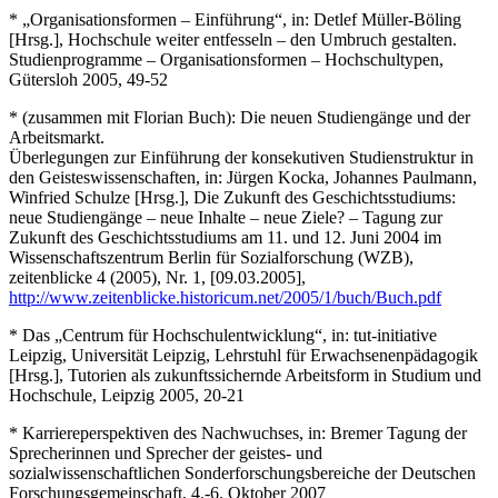
* „Organisationsformen – Einführung“, in: Detlef Müller-Böling
[Hrsg.], Hochschule weiter entfesseln – den Umbruch gestalten.
Studienprogramme – Organisationsformen – Hochschultypen,
Gütersloh 2005, 49-52
* (zusammen mit Florian Buch): Die neuen Studiengänge und der
Arbeitsmarkt.
Überlegungen zur Einführung der konsekutiven Studienstruktur in
den Geisteswissenschaften, in: Jürgen Kocka, Johannes Paulmann,
Winfried Schulze [Hrsg.], Die Zukunft des Geschichtsstudiums:
neue Studiengänge – neue Inhalte – neue Ziele? – Tagung zur
Zukunft des Geschichtsstudiums am 11. und 12. Juni 2004 im
Wissenschaftszentrum Berlin für Sozialforschung (WZB),
zeitenblicke 4 (2005), Nr. 1, [09.03.2005],
http://www.zeitenblicke.historicum.net/2005/1/buch/Buch.pdf
* Das „Centrum für Hochschulentwicklung“, in: tut-initiative
Leipzig, Universität Leipzig, Lehrstuhl für Erwachsenenpädagogik
[Hrsg.], Tutorien als zukunftssichernde Arbeitsform in Studium und
Hochschule, Leipzig 2005, 20-21
* Karriereperspektiven des Nachwuchses, in: Bremer Tagung der
Sprecherinnen und Sprecher der geistes- und
sozialwissenschaftlichen Sonderforschungsbereiche der Deutschen
Forschungsgemeinschaft, 4.-6. Oktober 2007