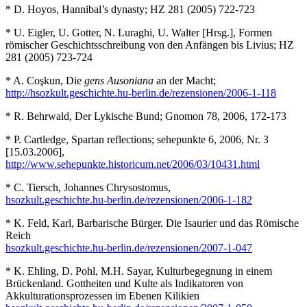
* D. Hoyos, Hannibal’s dynasty; HZ 281 (2005) 722-723
* U. Eigler, U. Gotter, N. Luraghi, U. Walter [Hrsg.], Formen
römischer Geschichtsschreibung von den Anfängen bis Livius; HZ
281 (2005) 723-724
* A. Coşkun, Die
gens Ausoniana
an der Macht;
http://hsozkult.geschichte.hu-berlin.de/rezensionen/2006-1-118
* R. Behrwald, Der Lykische Bund; Gnomon 78, 2006, 172-173
* P. Cartledge, Spartan reflections; sehepunkte 6, 2006, Nr. 3
[15.03.2006],
http://www.sehepunkte.historicum.net/2006/03/10431.html
* C. Tiersch, Johannes Chrysostomus,
hsozkult.geschichte.hu-berlin.de/rezensionen/2006-1-182
* K. Feld, Karl, Barbarische Bürger. Die Isaurier und das Römische
Reich
hsozkult.geschichte.hu-berlin.de/rezensionen/2007-1-047
* K. Ehling, D. Pohl, M.H. Sayar, Kulturbegegnung in einem
Brückenland. Gottheiten und Kulte als Indikatoren von
Akkulturationsprozessen im Ebenen Kilikien