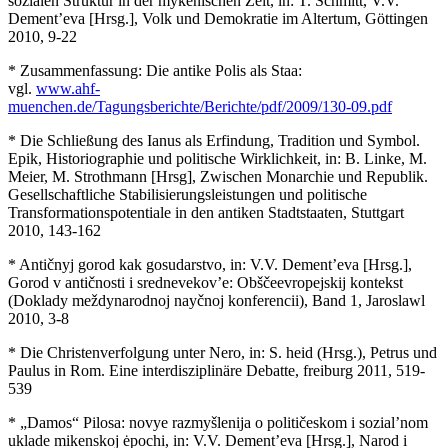
sozialen Struktur in der mykenischen Zeit, in: T. Schmitt, V.V.
Dement’eva [Hrsg.], Volk und Demokratie im Altertum, Göttingen
2010, 9-22
* Zusammenfassung: Die antike Polis als Staa:
vgl.
www.ahf-
muenchen.de/Tagungsberichte/Berichte/pdf/2009/130-09.pdf
* Die Schließung des Ianus als Erfindung, Tradition und Symbol.
Epik, Historiographie und politische Wirklichkeit, in: B. Linke, M.
Meier, M. Strothmann [Hrsg], Zwischen Monarchie und Republik.
Gesellschaftliche Stabilisierungsleistungen und politische
Transformationspotentiale in den antiken Stadtstaaten, Stuttgart
2010, 143-162
* Antičnyj gorod kak gosudarstvo, in: V.V. Dement’eva [Hrsg.],
Gorod v antičnosti i srednevekov’e: Obščeevropejskij kontekst
(Doklady meždynarodnoj nayčnoj konferencii), Band 1, Jaroslawl
2010, 3-8
* Die Christenverfolgung unter Nero, in: S. heid (Hrsg.), Petrus und
Paulus in Rom. Eine interdisziplinäre Debatte, freiburg 2011, 519-
539
* „Damos“ Pilosa: novye razmyšlenija o političeskom i sozial’nom
uklade mikenskoj ėpochi, in: V.V. Dement’eva [Hrsg.], Narod i