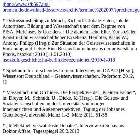
(
http://www.sfb597.uni-
bremen.de/download/de/service/archiv/termine%202007/sprechertagu
* Diskussionsbeitrag zu Münch, Richard: Globale Eliten, lokale
Autoritäten. Bildung und Wissenschaft unter dem Regime von
PISA, McKinsey & Co.; ders. : Die akademische Elite. Zur sozialen
Konstruktion wissenschaftlicher Exzellenz; Hempfer, Klaus W.;
Antony, Philipp (Hrsg.): Zur Situation der Geisteswissenschaften in
Forschung und Lehre. Eine Bestandsaufnahme aus der universitären
Praxis, hsozkult 2010 [11.01.2010]
hsozkult.geschichte.hu-berlin.de/rezensionen/2010-1-018
* Spielraum für forschendes Lernen. Interview, in: DAAD [Hrsg.],
Wissensort Deutschland – Geisteswissenschaften, Paderborn 2012,
12
* Massenfach und Orchidee. Die Perspektive der „Kleinen Fächer“,
in: Dreyer, M., Schmidt, U., Dicke, K.(Hrsg.), Die Geistes- und
Sozialwissenschaften an der Universität von morgen.
Innenansichten und Außenperspektiven. Tagung der Johannes-
Gutenberg-Universität Mainz 1.-2. März 2011, 51-58
* „Intellektuell verwahrloste Debatte“. Interview zu Schavans
Doktor Affäre, Tagesspiegel 26.2.2013