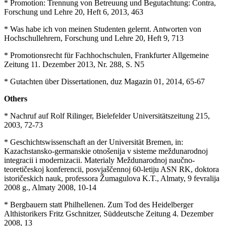
* Promotion: Trennung von Betreuung und Begutachtung: Contra,
Forschung und Lehre 20, Heft 6, 2013, 463
* Was habe ich von meinen Studenten gelernt. Antworten von
Hochschullehrern, Forschung und Lehre 20, Heft 9, 713
* Promotionsrecht für Fachhochschulen, Frankfurter Allgemeine
Zeitung 11. Dezember 2013, Nr. 288, S. N5
* Gutachten über Dissertationen, duz Magazin 01, 2014, 65-67
Others
* Nachruf auf Rolf Rilinger, Bielefelder Universitätszeitung 215,
2003, 72-73
* Geschichtswissenschaft an der Universität Bremen, in:
Kazachstansko-germanskie otnošenija v sisteme meždunarodnoj
integracii i modernizacii. Materialy Meždunarodnoj naučno-
teoretičeskoj konferencii, posvjaščennoj 60-letiju ASN RK, doktora
istoričeskich nauk, professora Žumagulova K.T., Almaty, 9 fevralija
2008 g., Almaty 2008, 10-14
* Bergbauern statt Philhellenen. Zum Tod des Heidelberger
Althistorikers Fritz Gschnitzer, Süddeutsche Zeitung 4. Dezember
2008, 13