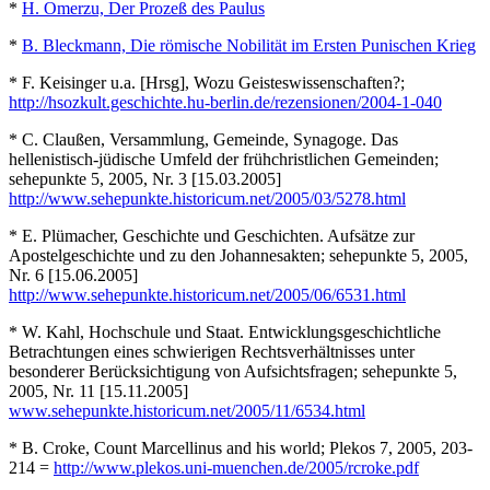
*
H. Omerzu, Der Prozeß des Paulus
*
B. Bleckmann, Die römische Nobilität im Ersten Punischen Krieg
* F. Keisinger u.a. [Hrsg], Wozu Geisteswissenschaften?;
http://hsozkult.geschichte.hu-berlin.de/rezensionen/2004-1-040
* C. Claußen, Versammlung, Gemeinde, Synagoge. Das
hellenistisch-jüdische Umfeld der frühchristlichen Gemeinden;
sehepunkte 5, 2005, Nr. 3 [15.03.2005]
http://www.sehepunkte.historicum.net/2005/03/5278.html
* E. Plümacher, Geschichte und Geschichten. Aufsätze zur
Apostelgeschichte und zu den Johannesakten; sehepunkte 5, 2005,
Nr. 6 [15.06.2005]
http://www.sehepunkte.historicum.net/2005/06/6531.html
* W. Kahl, Hochschule und Staat. Entwicklungsgeschichtliche
Betrachtungen eines schwierigen Rechtsverhältnisses unter
besonderer Berücksichtigung von Aufsichtsfragen; sehepunkte 5,
2005, Nr. 11 [15.11.2005]
www.sehepunkte.historicum.net/2005/11/6534.html
* B. Croke, Count Marcellinus and his world; Plekos 7, 2005, 203-
214 =
http://www.plekos.uni-muenchen.de/2005/rcroke.pdf