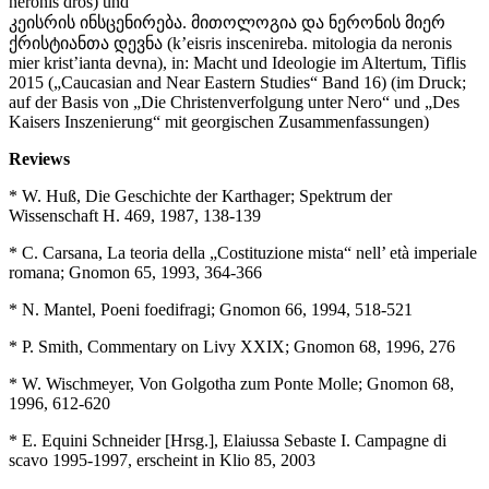
neronis dros) und
კეისრის ინსცენირება. მითოლოგია და ნერონის მიერ
ქრისტიანთა დევნა (k’eisris inscenireba. mitologia da neronis
mier krist’ianta devna), in: Macht und Ideologie im Altertum, Tiflis
2015 („Caucasian and Near Eastern Studies“ Band 16) (im Druck;
auf der Basis von „Die Christenverfolgung unter Nero“ und „Des
Kaisers Inszenierung“ mit georgischen Zusammenfassungen)
Reviews
* W. Huß, Die Geschichte der Karthager; Spektrum der
Wissenschaft H. 469, 1987, 138-139
* C. Carsana, La teoria della „Costituzione mista“ nell’ età imperiale
romana; Gnomon 65, 1993, 364-366
* N. Mantel, Poeni foedifragi; Gnomon 66, 1994, 518-521
* P. Smith, Commentary on Livy XXIX; Gnomon 68, 1996, 276
* W. Wischmeyer, Von Golgotha zum Ponte Molle; Gnomon 68,
1996, 612-620
* E. Equini Schneider [Hrsg.], Elaiussa Sebaste I. Campagne di
scavo 1995-1997, erscheint in Klio 85, 2003