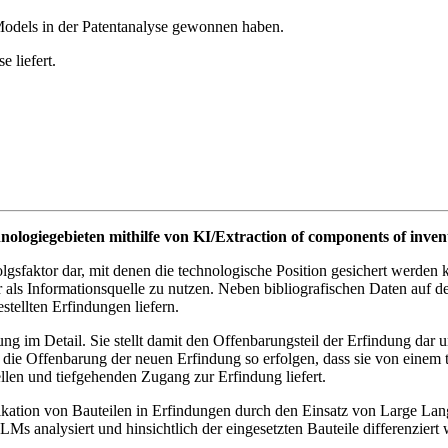
odels in der Patentanalyse gewonnen haben.
e liefert.
logiegebieten mithilfe von KI/Extraction of components of inventi
sfaktor dar, mit denen die technologische Position gesichert werden ka
als Informationsquelle zu nutzen. Neben bibliografischen Daten auf dem 
tellten Erfindungen liefern.
ung im Detail. Sie stellt damit den Offenbarungsteil der Erfindung dar
 die Offenbarung der neuen Erfindung so erfolgen, dass sie von ein
en und tiefgehenden Zugang zur Erfindung liefert.
dentifikation von Bauteilen in Erfindungen durch den Einsatz von Lar
Ms analysiert und hinsichtlich der eingesetzten Bauteile differenziert