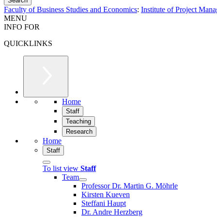
Faculty of Business Studies and Economics
:
Institute of Project Man
MENU
INFO FOR
QUICKLINKS
Home
Staff
Teaching
Research
Home
Staff
To list view
Staff
Team
Professor Dr. Martin G. Möhrle
Kirsten Kueven
Steffani Haupt
Dr. Andre Herzberg