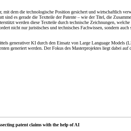
ar, mit dem die technologische Position gesichert und wirtschaftlich v
tt sind es gerade die Textteile der Patente – wie der Titel, die Zusam
nterstützt werden diese Textteile durch technische Zeichnungen, welch
rdert nicht nur juristisches und technisches Fachwissen, sondern auch s
n mittels generativer KI durch den Einsatz von Large Language Models (
enten generiert werden. Der Fokus des Masterprojektes liegt dabei au
cting patent claims with the help of AI