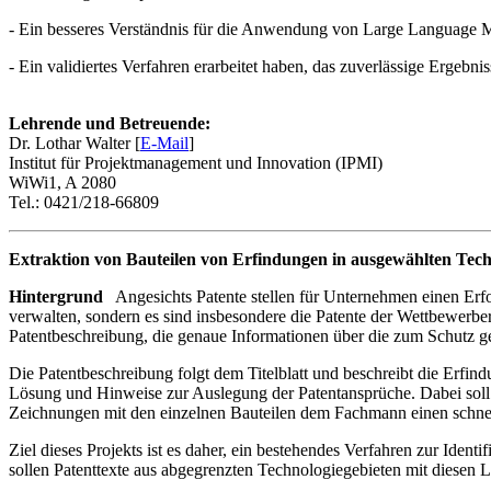
- Ein besseres Verständnis für die Anwendung von Large Language M
- Ein validiertes Verfahren erarbeitet haben, das zuverlässige Ergebniss
Lehrende und Betreuende:
Dr. Lothar Walter [
E-Mail
]
Institut für Projektmanagement und Innovation (IPMI)
WiWi1, A 2080
Tel.: 0421/218-66809
Extraktion von Bauteilen von Erfindungen in ausgewählten Techno
Hintergrund
Angesichts Patente stellen für Unternehmen einen Erfolg
verwalten, sondern es sind insbesondere die Patente der Wettbewerber 
Patentbeschreibung, die genaue Informationen über die zum Schutz ges
Die Patentbeschreibung folgt dem Titelblatt und beschreibt die Erfind
Lösung und Hinweise zur Auslegung der Patentansprüche. Dabei soll
Zeichnungen mit den einzelnen Bauteilen dem Fachmann einen schnell
Ziel dieses Projekts ist es daher, ein bestehendes Verfahren zur I
sollen Patenttexte aus abgegrenzten Technologiegebieten mit diesen LL