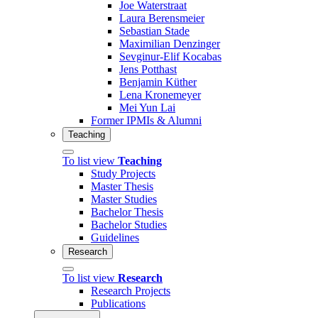
Joe Waterstraat
Laura Berensmeier
Sebastian Stade
Maximilian Denzinger
Sevginur-Elif Kocabas
Jens Potthast
Benjamin Küther
Lena Kronemeyer
Mei Yun Lai
Former IPMIs & Alumni
Teaching
To list view
Teaching
Study Projects
Master Thesis
Master Studies
Bachelor Thesis
Bachelor Studies
Guidelines
Research
To list view
Research
Research Projects
Publications