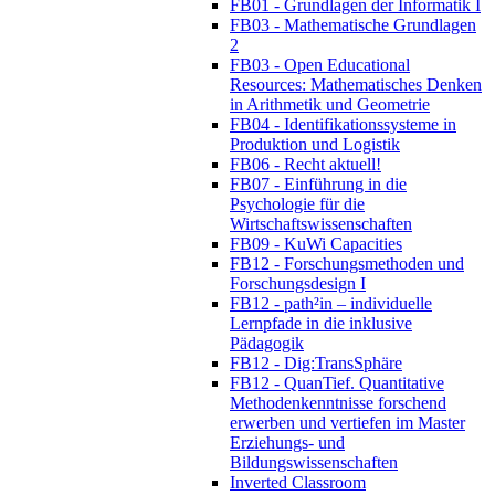
FB01 - Grundlagen der Informatik I
FB03 - Mathematische Grundlagen
2
FB03 - Open Educational
Resources: Mathematisches Denken
in Arithmetik und Geometrie
FB04 - Identifikationssysteme in
Produktion und Logistik
FB06 - Recht aktuell!
FB07 - Einführung in die
Psychologie für die
Wirtschaftswissenschaften
FB09 - KuWi Capacities
FB12 - Forschungsmethoden und
Forschungsdesign I
FB12 - path²in – individuelle
Lernpfade in die inklusive
Pädagogik
FB12 - Dig:TransSphäre
FB12 - QuanTief. Quantitative
Methodenkenntnisse forschend
erwerben und vertiefen im Master
Erziehungs- und
Bildungswissenschaften
Inverted Classroom