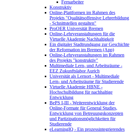
Fernarbeiter
Konstruktiv
Online-Plattformen im Rahmen des
Projekts "Qualitätsoffensive Lehrerbildung
- Schnittstellen gestalten"
ProOER Universität Bremen
Online-Lehrveranstaltungen für die
Virtuelle Akademie Nachhaltigkeit
Ein digitaler Stadtrundgang zur Geschichte
der Reformation im Bremen (App)
Online-Lehrveranstaltungen im Rahmen
des Projekts "konstruktiv"
Multimediale Lern- und Arbeitsräume -
EEZ Zukunftslabor Aurich
Universität als Lernort - Multimediale
Lern- und Arbeitsräume für Studierende
Virtuelle Akademie HBNE -
Hochschulbildung für nachhaltige
Entwicklung
BePS I-III - Weiterentwicklung der
Online-Formate für General Studies,
Entwicklung von Betreuungskonzepten
und Partizipationsmöglichkeiten für
Studierende
eLearningIQ - Ein prozessintegrierendes