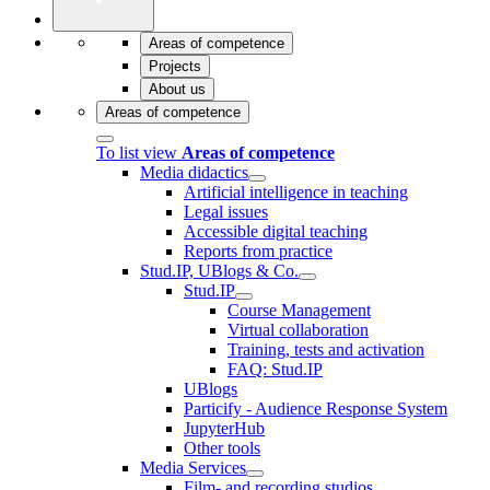
Areas of competence
Projects
About us
Areas of competence
To list view
Areas of competence
Media didactics
Artificial intelligence in teaching
Legal issues
Accessible digital teaching
Reports from practice
Stud.IP, UBlogs & Co.
Stud.IP
Course Management
Virtual collaboration
Training, tests and activation
FAQ: Stud.IP
UBlogs
Particify - Audience Response System
JupyterHub
Other tools
Media Services
Film- and recording studios