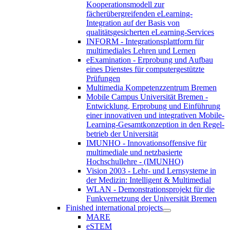
Kooperationsmodell zur
fächerübergreifenden eLearning-
Integration auf der Basis von
qualitätsgesicherten eLearning-Services
INFORM - Integrationsplattform für
multimediales Lehren und Lernen
eExamination - Erprobung und Aufbau
eines Dienstes für computergestützte
Prüfungen
Multimedia Kompetenzzentrum Bremen
Mobile Campus Universität Bremen -
Entwicklung, Erprobung und Einführung
einer innovativen und integrativen Mobile-
Learning-Gesamtkonzeption in den Regel-
betrieb der Universität
IMUNHO - Innovationsoffensive für
multimediale und netzbasierte
Hochschullehre - (IMUNHO)
Vision 2003 - Lehr- und Lernsysteme in
der Medizin: Intelligent & Multimedial
WLAN - Demonstrationsprojekt für die
Funkvernetzung der Universität Bremen
Finished international projects
MARE
eSTEM