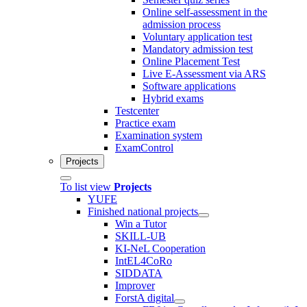
Online self-assessment in the
admission process
Voluntary application test
Mandatory admission test
Online Placement Test
Live E-Assessment via ARS
Software applications
Hybrid exams
Testcenter
Practice exam
Examination system
ExamControl
Projects
To list view
Projects
YUFE
Finished national projects
Win a Tutor
SKILL-UB
KI-NeL Cooperation
IntEL4CoRo
SIDDATA
Improver
ForstA digital