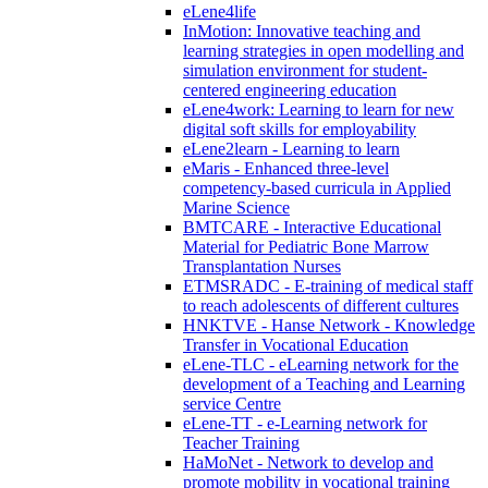
eLene4life
InMotion: Innovative teaching and
learning strategies in open modelling and
simulation environment for student-
centered engineering education
eLene4work: Learning to learn for new
digital soft skills for employability
eLene2learn - Learning to learn
eMaris - Enhanced three-level
competency-based curricula in Applied
Marine Science
BMTCARE - Interactive Educational
Material for Pediatric Bone Marrow
Transplantation Nurses
ETMSRADC - E-training of medical staff
to reach adolescents of different cultures
HNKTVE - Hanse Network - Knowledge
Transfer in Vocational Education
eLene-TLC - eLearning network for the
development of a Teaching and Learning
service Centre
eLene-TT - e-Learning network for
Teacher Training
HaMoNet - Network to develop and
promote mobility in vocational training