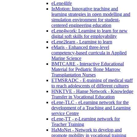
eLene4life
InMotion: Innovative teaching and
learning strategies in open modelling and
simulation environment for student-
centered engineering education
eLene4work: Learning to learn for new
digital soft skills for employability
eLene2learn - Learning to learn
eMaris - Enhanced three-level
competency-based curricula in Applied
Marine Science
BMTCARE - Interactive Educational
Material for Pediatric Bone Marrow
Transplantation Nurses
ETMSRADC - E-training of medical staff
to reach adolescents of different cultures
HNKTVE - Hanse Network - Knowledge
Transfer in Vocational Education
eLene-TLC - eLearning network for the
development of a Teaching and Learning
service Centre
eLene-TT - e-Learning network for
Teacher Training
HaMoNet - Network to develop and
promote mobility in vocational training