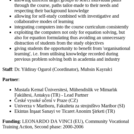
through the course, paths tailor-made to their needs and
respecting their background knowledge
allowing for self-study combined with investigative and
collaborative modes of learning
integrating computers into the course curriculum consistently
exploiting the computers not only for equation solving, but
also for equation formulating thus avoiding an unnecessary
distraction of students from the study objectives
giving students the opportunity to benefit from 'organisational
learning', i.e. from utilising knowledge recorded during
previous problem solving both in academia and industry
Staff
: Dr. Yildiray Ogurol (Coordinator), Muhsin Kayralci
Partner
:
Mustafa Kemal Üniversitesi, Mühendislik ve Mimarlık
Fakültesi, Antakya (TR) - Lead Partner
České vysoké učení v Praze (CZ)
Univerza v Mariboru, Fakulteta za strojništvo Maribor (SI)
Ekintas İnşaat Sanayi ve Ticaret Anonim Şirketi (TR)
Funding
: LEONARDO DA VINCI (EU), Community Vocational
Training Action, Second phase: 2000-2006