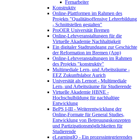
Fernarbeiter
Konstruktiv
Online-Plattformen im Rahmen des
Projekts "Qualitätsoffensive Lehrerbildung
- Schnittstellen gestalten"
ProOER Universität Bremen
Online-Lehrveranstaltungen für die
Virtuelle Akademie Nachhaltigkeit
Ein digitaler Stadtrundgang zur Geschichte
der Reformation im Bremen (App)
Online-Lehrveranstaltungen im Rahmen
des Projekts "konstruktiv"
Multimediale Lern- und Arbeitsräume -
EEZ Zukunftslabor Aurich
Universität als Lernort - Multimediale
Lern- und Arbeitsräume für Studierende
Virtuelle Akademie HBNE -
Hochschulbildung für nachhaltige
Entwicklung
BePS I-III - Weiterentwicklung der
Online-Formate für General Studies,
Entwicklung von Betreuungskonzepten
und Partizipationsmöglichkeiten für
Studierende
eLearningIQ - Ein prozessintegrierendes