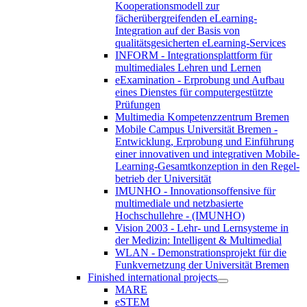
Kooperationsmodell zur
fächerübergreifenden eLearning-
Integration auf der Basis von
qualitätsgesicherten eLearning-Services
INFORM - Integrationsplattform für
multimediales Lehren und Lernen
eExamination - Erprobung und Aufbau
eines Dienstes für computergestützte
Prüfungen
Multimedia Kompetenzzentrum Bremen
Mobile Campus Universität Bremen -
Entwicklung, Erprobung und Einführung
einer innovativen und integrativen Mobile-
Learning-Gesamtkonzeption in den Regel-
betrieb der Universität
IMUNHO - Innovationsoffensive für
multimediale und netzbasierte
Hochschullehre - (IMUNHO)
Vision 2003 - Lehr- und Lernsysteme in
der Medizin: Intelligent & Multimedial
WLAN - Demonstrationsprojekt für die
Funkvernetzung der Universität Bremen
Finished international projects
MARE
eSTEM