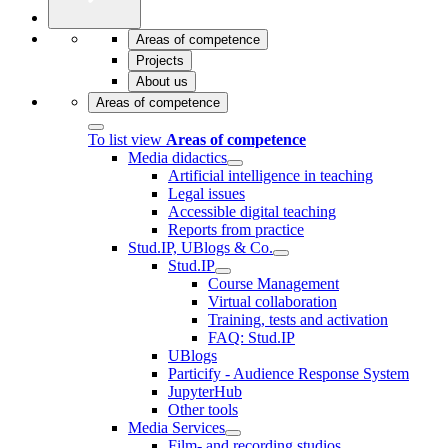
Areas of competence
Projects
About us
Areas of competence
To list view
Areas of competence
Media didactics
Artificial intelligence in teaching
Legal issues
Accessible digital teaching
Reports from practice
Stud.IP, UBlogs & Co.
Stud.IP
Course Management
Virtual collaboration
Training, tests and activation
FAQ: Stud.IP
UBlogs
Particify - Audience Response System
JupyterHub
Other tools
Media Services
Film- and recording studios