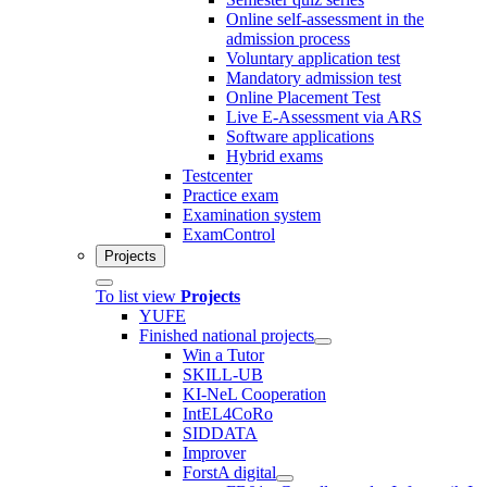
Online self-assessment in the
admission process
Voluntary application test
Mandatory admission test
Online Placement Test
Live E-Assessment via ARS
Software applications
Hybrid exams
Testcenter
Practice exam
Examination system
ExamControl
Projects
To list view
Projects
YUFE
Finished national projects
Win a Tutor
SKILL-UB
KI-NeL Cooperation
IntEL4CoRo
SIDDATA
Improver
ForstA digital