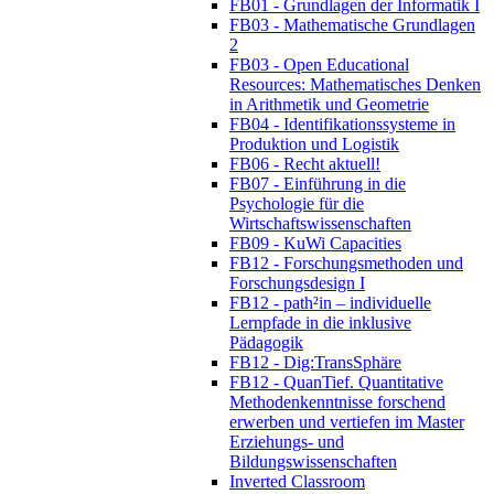
FB01 - Grundlagen der Informatik I
FB03 - Mathematische Grundlagen
2
FB03 - Open Educational
Resources: Mathematisches Denken
in Arithmetik und Geometrie
FB04 - Identifikationssysteme in
Produktion und Logistik
FB06 - Recht aktuell!
FB07 - Einführung in die
Psychologie für die
Wirtschaftswissenschaften
FB09 - KuWi Capacities
FB12 - Forschungsmethoden und
Forschungsdesign I
FB12 - path²in – individuelle
Lernpfade in die inklusive
Pädagogik
FB12 - Dig:TransSphäre
FB12 - QuanTief. Quantitative
Methodenkenntnisse forschend
erwerben und vertiefen im Master
Erziehungs- und
Bildungswissenschaften
Inverted Classroom