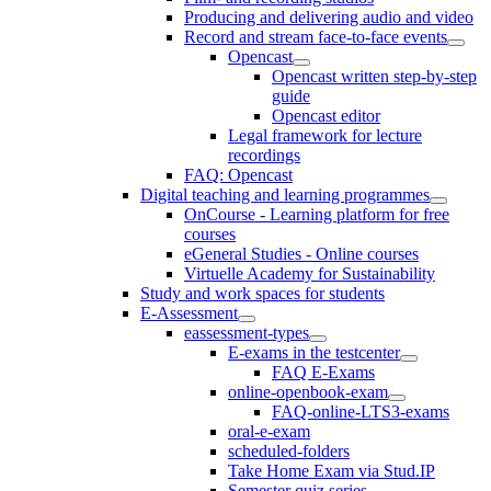
Producing and delivering audio and video
Record and stream face-to-face events
Opencast
Opencast written step-by-step
guide
Opencast editor
Legal framework for lecture
recordings
FAQ: Opencast
Digital teaching and learning programmes
OnCourse - Learning platform for free
courses
eGeneral Studies - Online courses
Virtuelle Academy for Sustainability
Study and work spaces for students
E-Assessment
eassessment-types
E-exams in the testcenter
FAQ E-Exams
online-openbook-exam
FAQ-online-LTS3-exams
oral-e-exam
scheduled-folders
Take Home Exam via Stud.IP
Semester quiz series