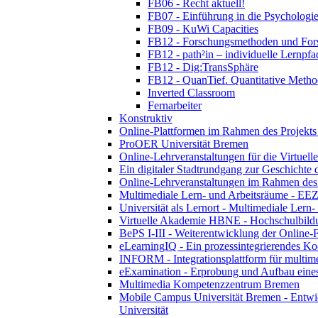
FB06 - Recht aktuell!
FB07 - Einführung in die Psychologie
FB09 - KuWi Capacities
FB12 - Forschungsmethoden und For
FB12 - path²in – individuelle Lernpfa
FB12 - Dig:TransSphäre
FB12 - QuanTief. Quantitative Metho
Inverted Classroom
Fernarbeiter
Konstruktiv
Online-Plattformen im Rahmen des Projekts "
ProOER Universität Bremen
Online-Lehrveranstaltungen für die Virtuel
Ein digitaler Stadtrundgang zur Geschicht
Online-Lehrveranstaltungen im Rahmen des 
Multimediale Lern- und Arbeitsräume - EEZ
Universität als Lernort - Multimediale Lern
Virtuelle Akademie HBNE - Hochschulbildu
BePS I-III - Weiterentwicklung der Online-
eLearningIQ - Ein prozessintegrierendes Koo
INFORM - Integrationsplattform für multim
eExamination - Erprobung und Aufbau eines
Multimedia Kompetenzzentrum Bremen
Mobile Campus Universität Bremen - Entwic
Universität