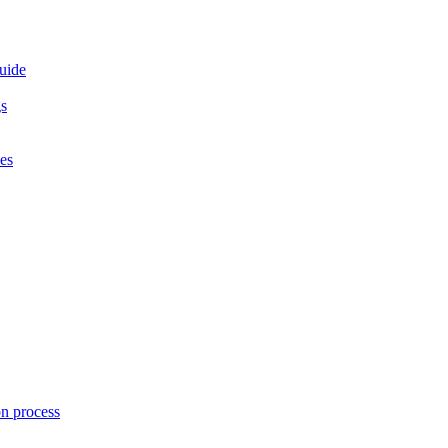
guide
gs
es
on process