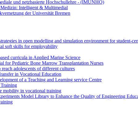
ediale und netzbasierte Hochschullehre - (IMUNHO)
Medizin: Intelligent & Multimedial
kvernetzung der Universität Bremen
strategies in open modelling and simulation environment for student-ce
l soft skills for employability
ased curricula in Applied Marine Science
l for Pediatric Bone Marrow Transplantation Nurses
each adolescents of different cultures
sfer in Vocational Education
elopment of a Teaching and Learning service Centre
 Training
obility in vocational training
eriments Model Library to Enhance the Quality of Engineering Educa
raining