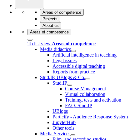
Areas of competence
Projects
About us
Areas of competence
To list view
Areas of competence
Media didactics
Artificial intelligence in teaching
Legal issues
Accessible digital teaching
Reports from practice
Stud.IP, UBlogs & Co.
Stud.IP
Course Management
Virtual collaboration
Training, tests and activation
FAQ: Stud.IP
UBlogs
Particify - Audience Response System
JupyterHub
Other tools
Media Services
Film- and recording studios