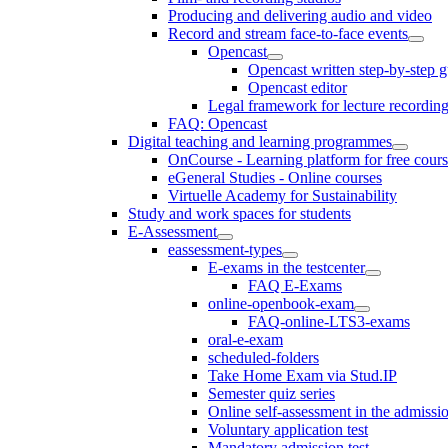
Producing and delivering audio and video
Record and stream face-to-face events
Opencast
Opencast written step-by-step 
Opencast editor
Legal framework for lecture recordin
FAQ: Opencast
Digital teaching and learning programmes
OnCourse - Learning platform for free cours
eGeneral Studies - Online courses
Virtuelle Academy for Sustainability
Study and work spaces for students
E-Assessment
eassessment-types
E-exams in the testcenter
FAQ E-Exams
online-openbook-exam
FAQ-online-LTS3-exams
oral-e-exam
scheduled-folders
Take Home Exam via Stud.IP
Semester quiz series
Online self-assessment in the admissi
Voluntary application test
Mandatory admission test