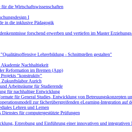
 für die Wirtschaftswissenschaften
schungsdesign I
de in die inklusive Pädagogik
denkenntnisse forschend erwerben und vertiefen im Master Erziehungs
Qualitätsoffensive Lehrerbildung - Schnittstellen gestalten"
le Akademie Nachhaltigkeit
e der Reformation im Bremen (App)
Projekts "konstruktiv"
 Zukunftslabor Aurich
- und Arbeitsräume für Studierende
ng für nachhaltige Entwicklung
Formate für General Studies, Entwicklung von Betreuungskonzepten und
perationsmodell zur fächerübergreifenden eLearning-Integration auf de
ediales Lehren und Lernen
 Dienstes für computergestützte Prüfungen
klung, Erprobung und Einführung einer innovativen und integrativen 