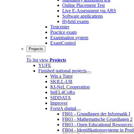
Online Placement Test
Live E-Assessment via ARS
Software applications
Hybrid exams
Testcenter
Practice exam
Examination system
ExamControl
Projects
To list view
Projects
YUFE
Finished national projects
Win a Tutor
SKILL-UB
KI-NeL Cooperation
IntEL4CoRo
SIDDATA
Improver
ForstA digital
FB01 - Grundlagen der Informatik I
FB03 - Mathematische Grundlagen 2
FB03 - Open Educational Resources:
FB04 - Identifikationssysteme in Prod