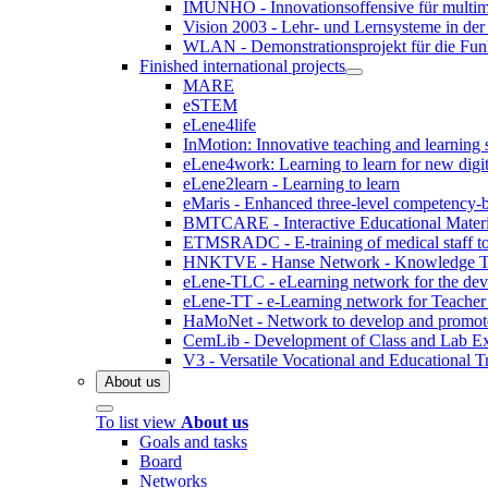
IMUNHO - Innovationsoffensive für multim
Vision 2003 - Lehr- und Lernsysteme in der 
WLAN - Demonstrationsprojekt für die Fun
Finished international projects
MARE
eSTEM
eLene4life
InMotion: Innovative teaching and learning 
eLene4work: Learning to learn for new digita
eLene2learn - Learning to learn
eMaris - Enhanced three-level competency-b
BMTCARE - Interactive Educational Materia
ETMSRADC - E-training of medical staff to r
HNKTVE - Hanse Network - Knowledge Tran
eLene-TLC - eLearning network for the dev
eLene-TT - e-Learning network for Teacher
HaMoNet - Network to develop and promote m
CemLib - Development of Class and Lab Exp
V3 - Versatile Vocational and Educational T
About us
To list view
About us
Goals and tasks
Board
Networks