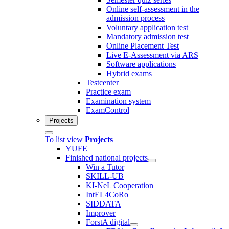
Online self-assessment in the
admission process
Voluntary application test
Mandatory admission test
Online Placement Test
Live E-Assessment via ARS
Software applications
Hybrid exams
Testcenter
Practice exam
Examination system
ExamControl
Projects
To list view
Projects
YUFE
Finished national projects
Win a Tutor
SKILL-UB
KI-NeL Cooperation
IntEL4CoRo
SIDDATA
Improver
ForstA digital