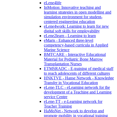
eLene4life
InMotion: Innovative teaching and
learning strategies in open modelling and
simulation environment for student-
centered engineering education
eLene4work: Learning to learn for new
digital soft skills for employability
eLene2learn - Learning to learn
eMaris - Enhanced three-level
competency-based curricula in Applied
Marine Science
BMTCARE - Interactive Educational
Material for Pediatric Bone Marrow
Transplantation Nurses
ETMSRADC - E-training of medical staff
to reach adolescents of different cultures
HNKTVE - Hanse Network - Knowledge
Transfer in Vocational Education
eLene-TLC - eLearning network for the
development of a Teaching and Learning
service Centre
eLene-TT - e-Learning network for
Teacher Training
HaMoNet - Network to develop and
promote mobility in vocational training