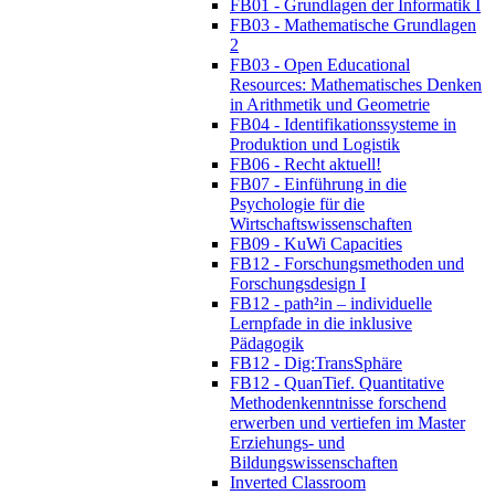
FB01 - Grundlagen der Informatik I
FB03 - Mathematische Grundlagen
2
FB03 - Open Educational
Resources: Mathematisches Denken
in Arithmetik und Geometrie
FB04 - Identifikationssysteme in
Produktion und Logistik
FB06 - Recht aktuell!
FB07 - Einführung in die
Psychologie für die
Wirtschaftswissenschaften
FB09 - KuWi Capacities
FB12 - Forschungsmethoden und
Forschungsdesign I
FB12 - path²in – individuelle
Lernpfade in die inklusive
Pädagogik
FB12 - Dig:TransSphäre
FB12 - QuanTief. Quantitative
Methodenkenntnisse forschend
erwerben und vertiefen im Master
Erziehungs- und
Bildungswissenschaften
Inverted Classroom