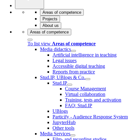
Areas of competence
Projects
About us
Areas of competence
To list view
Areas of competence
Media didactics
Artificial intelligence in teaching
Legal issues
Accessible digital teaching
Reports from practice
Stud.IP, UBlogs & Co.
Stud.IP
Course Management
Virtual collaboration
Training, tests and activation
FAQ: Stud.IP
UBlogs
Particify - Audience Response System
JupyterHub
Other tools
Media Services
Film- and recording studios