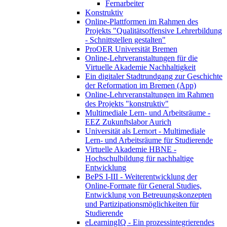
Fernarbeiter
Konstruktiv
Online-Plattformen im Rahmen des
Projekts "Qualitätsoffensive Lehrerbildung
- Schnittstellen gestalten"
ProOER Universität Bremen
Online-Lehrveranstaltungen für die
Virtuelle Akademie Nachhaltigkeit
Ein digitaler Stadtrundgang zur Geschichte
der Reformation im Bremen (App)
Online-Lehrveranstaltungen im Rahmen
des Projekts "konstruktiv"
Multimediale Lern- und Arbeitsräume -
EEZ Zukunftslabor Aurich
Universität als Lernort - Multimediale
Lern- und Arbeitsräume für Studierende
Virtuelle Akademie HBNE -
Hochschulbildung für nachhaltige
Entwicklung
BePS I-III - Weiterentwicklung der
Online-Formate für General Studies,
Entwicklung von Betreuungskonzepten
und Partizipationsmöglichkeiten für
Studierende
eLearningIQ - Ein prozessintegrierendes