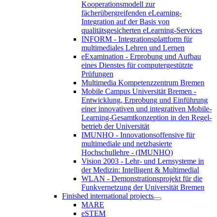
Kooperationsmodell zur
fächerübergreifenden eLearning-
Integration auf der Basis von
qualitätsgesicherten eLearning-Services
INFORM - Integrationsplattform für
multimediales Lehren und Lernen
eExamination - Erprobung und Aufbau
eines Dienstes für computergestützte
Prüfungen
Multimedia Kompetenzzentrum Bremen
Mobile Campus Universität Bremen -
Entwicklung, Erprobung und Einführung
einer innovativen und integrativen Mobile-
Learning-Gesamtkonzeption in den Regel-
betrieb der Universität
IMUNHO - Innovationsoffensive für
multimediale und netzbasierte
Hochschullehre - (IMUNHO)
Vision 2003 - Lehr- und Lernsysteme in
der Medizin: Intelligent & Multimedial
WLAN - Demonstrationsprojekt für die
Funkvernetzung der Universität Bremen
Finished international projects
MARE
eSTEM