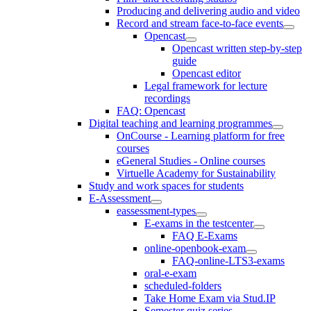
Producing and delivering audio and video
Record and stream face-to-face events
Opencast
Opencast written step-by-step
guide
Opencast editor
Legal framework for lecture
recordings
FAQ: Opencast
Digital teaching and learning programmes
OnCourse - Learning platform for free
courses
eGeneral Studies - Online courses
Virtuelle Academy for Sustainability
Study and work spaces for students
E-Assessment
eassessment-types
E-exams in the testcenter
FAQ E-Exams
online-openbook-exam
FAQ-online-LTS3-exams
oral-e-exam
scheduled-folders
Take Home Exam via Stud.IP
Semester quiz series