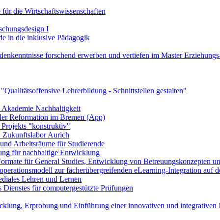
 für die Wirtschaftswissenschaften
schungsdesign I
de in die inklusive Pädagogik
denkenntnisse forschend erwerben und vertiefen im Master Erziehungs
Qualitätsoffensive Lehrerbildung - Schnittstellen gestalten"
le Akademie Nachhaltigkeit
e der Reformation im Bremen (App)
Projekts "konstruktiv"
 Zukunftslabor Aurich
- und Arbeitsräume für Studierende
ng für nachhaltige Entwicklung
Formate für General Studies, Entwicklung von Betreuungskonzepten und
perationsmodell zur fächerübergreifenden eLearning-Integration auf de
ediales Lehren und Lernen
 Dienstes für computergestützte Prüfungen
klung, Erprobung und Einführung einer innovativen und integrativen 