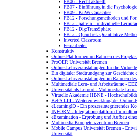
FB06 - Recht aktuell!
FB07 - Einführung in die Psychologie
FB09 - KuWi Capacities
FB12 - Forschungsmethoden und For
FB12 - path²in – individuelle Lernpfa
FB12 - Dig:TransSphäre
FB12 - QuanTief. Quantitative Metho
Inverted Classroom
Fernarbeiter
Konstruktiv
Online-Plattformen im Rahmen des Projekts "
ProOER Universität Bremen
Online-Lehrveranstaltungen für die Virtuel
Ein digitaler Stadtrundgang zur Geschicht
Online-Lehrveranstaltungen im Rahmen des 
Multimediale Lern- und Arbeitsräume - EEZ
Universität als Lernort - Multimediale Lern
Virtuelle Akademie HBNE - Hochschulbildu
BePS I-III - Weiterentwicklung der Online-
eLearningIQ - Ein prozessintegrierendes Koo
INFORM - Integrationsplattform für multim
eExamination - Erprobung und Aufbau eines
Multimedia Kompetenzzentrum Bremen
Mobile Campus Universität Bremen - Entwic
Universität