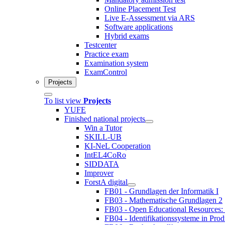
Online Placement Test
Live E-Assessment via ARS
Software applications
Hybrid exams
Testcenter
Practice exam
Examination system
ExamControl
Projects
To list view
Projects
YUFE
Finished national projects
Win a Tutor
SKILL-UB
KI-NeL Cooperation
IntEL4CoRo
SIDDATA
Improver
ForstA digital
FB01 - Grundlagen der Informatik I
FB03 - Mathematische Grundlagen 2
FB03 - Open Educational Resources:
FB04 - Identifikationssysteme in Prod