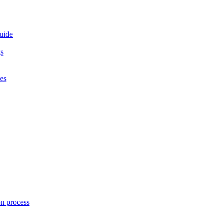
guide
gs
es
on process