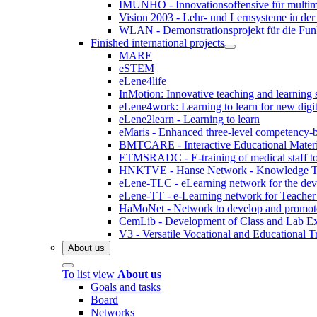
IMUNHO - Innovationsoffensive für multim
Vision 2003 - Lehr- und Lernsysteme in der 
WLAN - Demonstrationsprojekt für die Fun
Finished international projects
MARE
eSTEM
eLene4life
InMotion: Innovative teaching and learning 
eLene4work: Learning to learn for new digita
eLene2learn - Learning to learn
eMaris - Enhanced three-level competency-b
BMTCARE - Interactive Educational Materia
ETMSRADC - E-training of medical staff to r
HNKTVE - Hanse Network - Knowledge Tran
eLene-TLC - eLearning network for the dev
eLene-TT - e-Learning network for Teacher
HaMoNet - Network to develop and promote m
CemLib - Development of Class and Lab Exp
V3 - Versatile Vocational and Educational T
About us
To list view
About us
Goals and tasks
Board
Networks