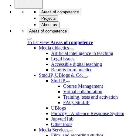
Areas of competence
Projects
About us
Areas of competence
To list view
Areas of competence
Media didactics
Artificial intelligence in teaching
Legal issues
Accessible digital teaching
Reports from practice
Stud.IP, UBlogs & Co.
Stud.IP
Course Management
Virtual collaboration
Training, tests and activation
FAQ: Stud.IP
UBlogs
Particify - Audience Response System
JupyterHub
Other tools
Media Services
Film- and recording studios