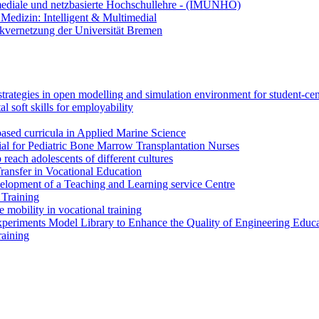
ediale und netzbasierte Hochschullehre - (IMUNHO)
Medizin: Intelligent & Multimedial
kvernetzung der Universität Bremen
strategies in open modelling and simulation environment for student-ce
l soft skills for employability
ased curricula in Applied Marine Science
l for Pediatric Bone Marrow Transplantation Nurses
each adolescents of different cultures
sfer in Vocational Education
elopment of a Teaching and Learning service Centre
 Training
obility in vocational training
eriments Model Library to Enhance the Quality of Engineering Educa
raining