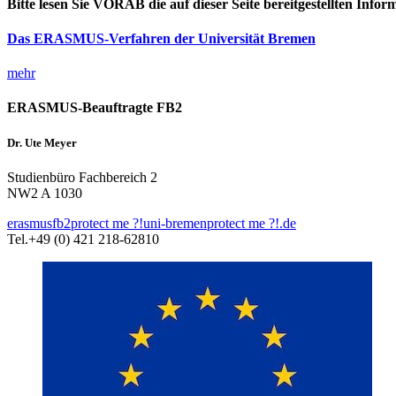
Bitte lesen Sie VORAB die auf dieser Seite bereitgestellten Infor
Das ERASMUS-Verfahren der Universität Bremen
mehr
ERASMUS-Beauftragte FB2
Dr. Ute Meyer
Studienbüro Fachbereich 2
NW2 A 1030
erasmusfb2
protect me ?!
uni-bremen
protect me ?!
.de
Tel.+49 (0) 421 218-62810