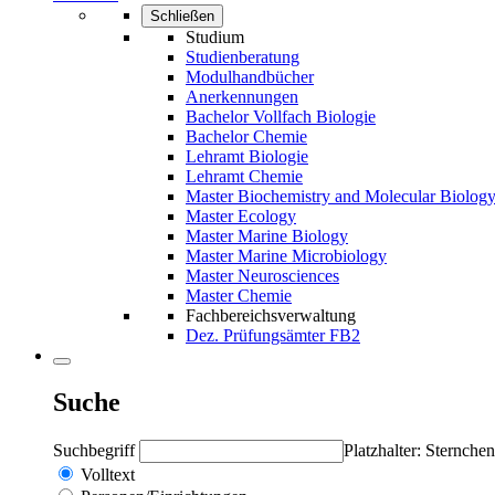
Schließen
Studium
Studienberatung
Modulhandbücher
Anerkennungen
Bachelor Vollfach Biologie
Bachelor Chemie
Lehramt Biologie
Lehramt Chemie
Master Biochemistry and Molecular Biolog
Master Ecology
Master Marine Biology
Master Marine Microbiology
Master Neurosciences
Master Chemie
Fachbereichsverwaltung
Dez. Prüfungsämter FB2
Suche
Suchbegriff
Platzhalter: Sternchen
Volltext