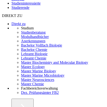
Studieninteressierte
Studierende
DIREKT ZU
Direkt zu
Studium
Studienberatung
Modulhandbücher
Anerkennungen
Bachelor Vollfach Biologie
Bachelor Chemie
Lehramt Biologie
Lehramt Chemie
Master Biochemistry and Molecular Biology
Master Ecology
Master Marine Biology
Master Marine Microbiology
Master Neurosciences
Master Chemie
Fachbereichsverwaltung
Dez. Prüfungsämter FB2