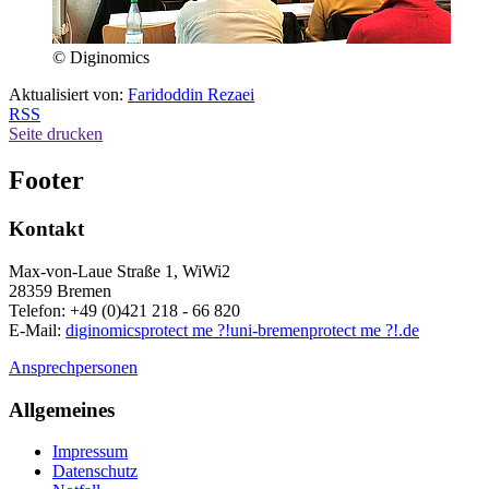
© Diginomics
Aktualisiert von:
Faridoddin Rezaei
RSS
Seite drucken
Footer
Kontakt
Max-von-Laue Straße 1, WiWi2
28359 Bremen
Telefon: +49 (0)421 218 - 66 820
E-Mail:
diginomics
protect me ?!
uni-bremen
protect me ?!
.de
Ansprechpersonen
Allgemeines
Impressum
Datenschutz