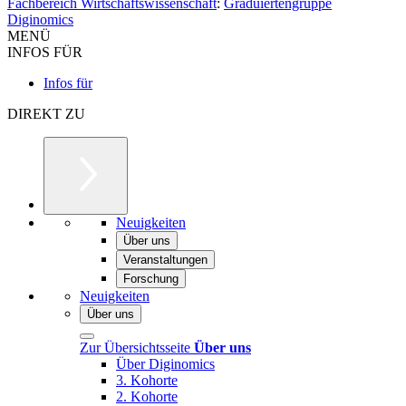
Fachbereich Wirtschaftswissenschaft
:
Graduiertengruppe
Diginomics
MENÜ
INFOS FÜR
Infos für
DIREKT ZU
Neuigkeiten
Über uns
Veranstaltungen
Forschung
Neuigkeiten
Über uns
Zur Übersichtsseite
Über uns
Über Diginomics
3. Kohorte
2. Kohorte