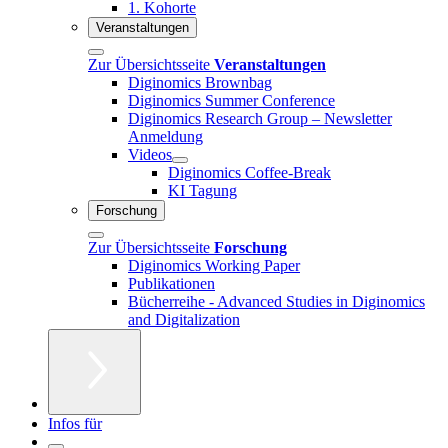
1. Kohorte
Veranstaltungen
Zur Übersichtsseite
Veranstaltungen
Diginomics Brownbag
Diginomics Summer Conference
Diginomics Research Group – Newsletter
Anmeldung
Videos
Diginomics Coffee-Break
KI Tagung
Forschung
Zur Übersichtsseite
Forschung
Diginomics Working Paper
Publikationen
Bücherreihe - Advanced Studies in Diginomics
and Digitalization
Infos für