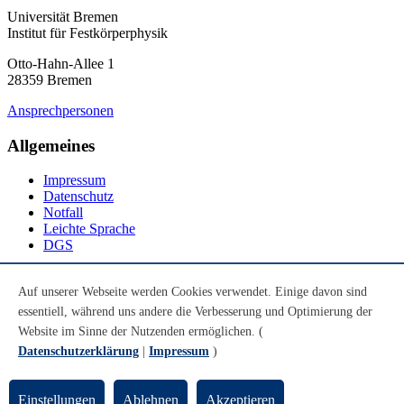
Universität Bremen
Institut für Festkörperphysik
Otto-Hahn-Allee 1
28359 Bremen
Ansprechpersonen
Allgemeines
Impressum
Datenschutz
Notfall
Leichte Sprache
DGS
Social Media
Auf unserer Webseite werden Cookies verwendet. Einige davon sind
essentiell, während uns andere die Verbesserung und Optimierung der
Youtube
Instagram
Website im Sinne der Nutzenden ermöglichen. (
LinkedIn
Datenschutzerklärung
|
Impressum
)
Mastodon
© Universität Bremen 2026
Einstellungen
Ablehnen
Akzeptieren