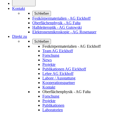
Kontakt
Schließen
Festkörpermaterialien - AG Eickhoff
Oberflächenphysik - AG Falta
Halbleiteroptik - AG Gutowski
Elektronenmikroskopie - AG Rosenauer
Direkt zu
Schließen
Festkörpermaterialien - AG Eickhoff
Team AG Eickhoff
Forschung
News
Projekte
Publikationen AG Eickhoff
Lehre AG Eickhoff
Labore / Ausstattung
Kooperationspartner
Kontakt
Oberflächenphysik - AG Falta
Forschung
Projekte
Publikationen
Laboratorien