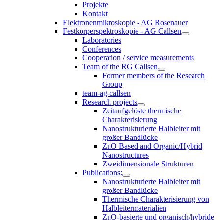
Projekte
Kontakt
Elektronenmikroskopie - AG Rosenauer
Festkörperspektroskopie - AG Callsen
Laboratories
Conferences
Cooperation / service measurements
Team of the RG Callsen
Former members of the Research
Group
team-ag-callsen
Research projects
Zeitaufgelöste thermische
Charakterisierung
Nanostrukturierte Halbleiter mit
großer Bandlücke
ZnO Based and Organic/Hybrid
Nanostructures
Zweidimensionale Strukturen
Publications:
Nanostrukturierte Halbleiter mit
großer Bandlücke
Thermische Charakterisierung von
Halbleitermaterialien
ZnO-basierte und organisch/hybride