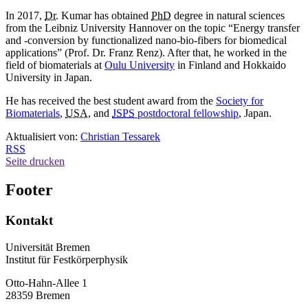
In 2017,
Dr.
Kumar has obtained
PhD
degree in natural sciences
from the Leibniz University Hannover on the topic “Energy transfer
and -conversion by functionalized nano-bio-fibers for biomedical
applications” (Prof. Dr. Franz Renz). After that, he worked in the
field of biomaterials at
Oulu University
in Finland and Hokkaido
University in Japan.
He has received the best student award from the
Society for
Biomaterials
,
USA
, and
JSPS
postdoctoral fellowship
, Japan.
Aktualisiert von:
Christian Tessarek
RSS
Seite drucken
Footer
Kontakt
Universität Bremen
Institut für Festkörperphysik
Otto-Hahn-Allee 1
28359 Bremen