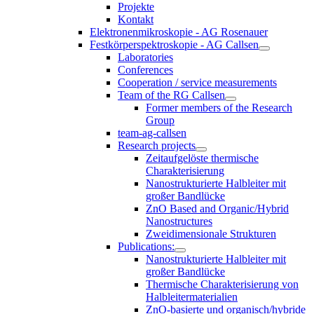
Projekte
Kontakt
Elektronenmikroskopie - AG Rosenauer
Festkörperspektroskopie - AG Callsen
Laboratories
Conferences
Cooperation / service measurements
Team of the RG Callsen
Former members of the Research
Group
team-ag-callsen
Research projects
Zeitaufgelöste thermische
Charakterisierung
Nanostrukturierte Halbleiter mit
großer Bandlücke
ZnO Based and Organic/Hybrid
Nanostructures
Zweidimensionale Strukturen
Publications:
Nanostrukturierte Halbleiter mit
großer Bandlücke
Thermische Charakterisierung von
Halbleitermaterialien
ZnO-basierte und organisch/hybride