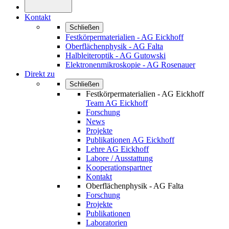
Kontakt
Schließen
Festkörpermaterialien - AG Eickhoff
Oberflächenphysik - AG Falta
Halbleiteroptik - AG Gutowski
Elektronenmikroskopie - AG Rosenauer
Direkt zu
Schließen
Festkörpermaterialien - AG Eickhoff
Team AG Eickhoff
Forschung
News
Projekte
Publikationen AG Eickhoff
Lehre AG Eickhoff
Labore / Ausstattung
Kooperationspartner
Kontakt
Oberflächenphysik - AG Falta
Forschung
Projekte
Publikationen
Laboratorien