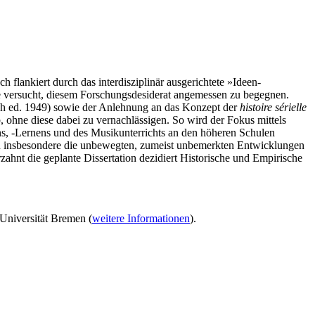
h flankiert durch das interdisziplinär ausgerichtete »Ideen-
 versucht, diesem Forschungsdesiderat angemessen zu begegnen.
h ed.
1949) sowie der Anlehnung an das Konzept der
histoire sérielle
b, ohne diese dabei zu vernachlässigen. So wird der Fokus mittels
ns, -Lernens und des Musikunterrichts an den höheren Schulen
rn insbesondere die unbewegten, zumeist unbemerkten Entwicklungen
ahnt die geplante Dissertation dezidiert Historische und Empirische
 Universität Bremen (
weitere Informationen
).