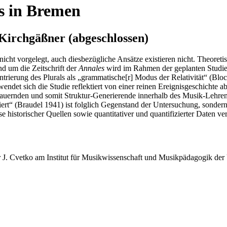
s in Bremen
 Kirchgäßner (abgeschlossen)
icht vorgelegt, auch diesbezügliche Ansätze existieren nicht. Theoretisc
d um die Zeitschrift der
Annales
wird im Rahmen der geplanten Studie
ntrierung des Plurals als „grammatische[r] Modus der Relativität“ (
Bloc
ndet sich die Studie reflektiert von einer reinen Ereignisgeschichte a
dauernden und somit Struktur-Generierende innerhalb des Musik-Lehre
ert“ (
Braudel
1941) ist folglich Gegenstand der Untersuchung, sonde
istorischer Quellen sowie quantitativer und quantifizierter Daten verz
r J. Cvetko am Institut für Musikwissenschaft und Musikpädagogik der